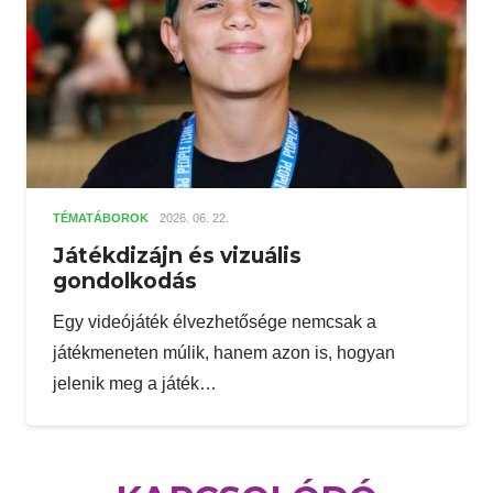
TÉMATÁBOROK
2026. 06. 22.
Játékdizájn és vizuális
gondolkodás
Egy videójáték élvezhetősége nemcsak a
játékmeneten múlik, hanem azon is, hogyan
jelenik meg a játék…