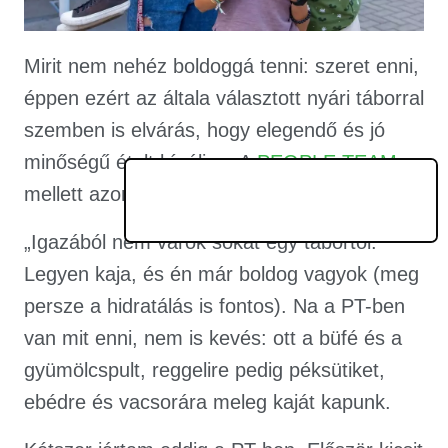
Mirit nem nehéz boldoggá tenni: szeret enni,
éppen ezért az általa választott nyári táborral
szemben is elvárás, hogy elegendő és jó
minőségű ételt kínáljon. A
PEOPLE TEAM
mellett azonban nem csak ez szól.
„Igazából nem várok sokat egy tábortól.
Legyen kaja, és én már boldog vagyok (meg
persze a hidratálás is fontos). Na a PT-ben
van mit enni, nem is kevés: ott a büfé és a
gyümölcspult, reggelire pedig péksütiket,
ebédre és vacsorára meleg kaját kapunk.