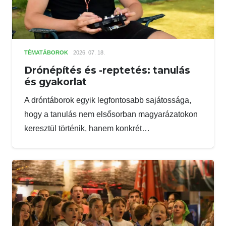
TÉMATÁBOROK
2026. 07. 18.
Drónépítés és -reptetés: tanulás
és gyakorlat
A dróntáborok egyik legfontosabb sajátossága,
hogy a tanulás nem elsősorban magyarázatokon
keresztül történik, hanem konkrét…