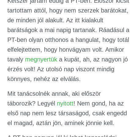
Kétszer jártam eddig a PT-ben. Először kicsit
tartottam attól, hogy nem szerzek barátokat,
de minden jól alakult. Az itt kialakult
barátságok a mai napig tartanak. Ráadásul a
PT-ben olyan otthonos a hangulat, hogy totál
elfelejtettem, hogy honvágyam volt. Amikor
tavaly
megnyertük
a kupát, ah, az nagyon jó
érzés volt! Az utolsó nap viszont mindig
könnyes, nehéz az elválás.
Mit tanácsolnék annak, aki először
táborozik? Legyél
nyitott
! Nem gond, ha az
első nap nem lesz társaságod, csak engedd
el magad, aztán jön, aminek jönnie kell.