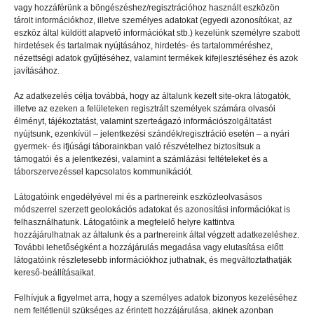
vagy hozzáférünk a böngészéshez/regisztrációhoz használt eszközön
tárolt információkhoz, illetve személyes adatokat (egyedi azonosítókat, az
eszköz által küldött alapvető információkat stb.) kezelünk személyre szabott
hirdetések és tartalmak nyújtásához, hirdetés- és tartalomméréshez,
GYEREKSZEM
2025.03.17.
nézettségi adatok gyűjtéséhez, valamint termékek kifejlesztéséhez és azok
javításához.
Király arcok
Az adatkezelés célja továbbá, hogy az általunk kezelt site-okra látogatók,
illetve az ezeken a felületeken regisztrált személyek számára olvasói
élményt, tájékoztatást, valamint szerteágazó információszolgáltatást
nyújtsunk, ezenkívül – jelentkezési szándék/regisztráció esetén – a nyári
gyermek- és ifjúsági táborainkban való részvételhez biztosítsuk a
támogatói és a jelentkezési, valamint a számlázási feltételeket és a
táborszervezéssel kapcsolatos kommunikációt.
Látogatóink engedélyével mi és a partnereink eszközleolvasásos
módszerrel szerzett geolokációs adatokat és azonosítási információkat is
felhasználhatunk. Látogatóink a megfelelő helyre kattintva
hozzájárulhatnak az általunk és a partnereink által végzett adatkezeléshez.
További lehetőségként a hozzájárulás megadása vagy elutasítása előtt
látogatóink részletesebb információkhoz juthatnak, és megváltoztathatják
kereső-beállításaikat.
Felhívjuk a figyelmet arra, hogy a személyes adatok bizonyos kezeléséhez
nem feltétlenül szükséges az érintett hozzájárulása, akinek azonban