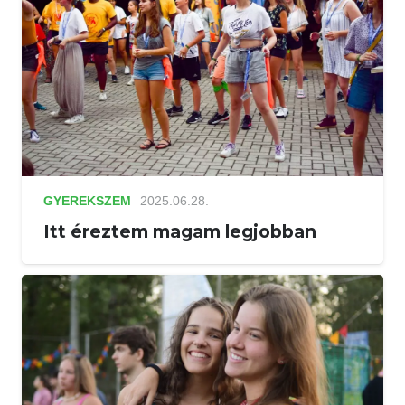
GYEREKSZEM
2025.06.28.
Itt éreztem magam legjobban