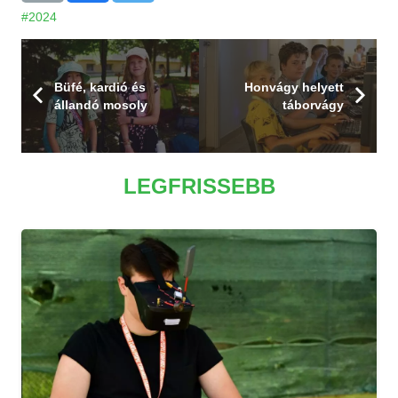
#2024
Büfé, kardió és
Honvágy helyett
állandó mosoly
táborvágy
LEGFRISSEBB