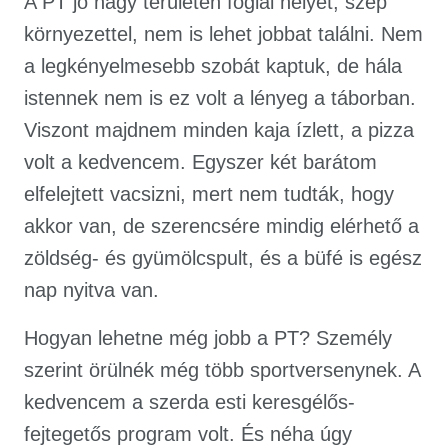
A PT jó nagy területen foglal helyet, szép
környezettel, nem is lehet jobbat találni. Nem
a legkényelmesebb szobát kaptuk, de hála
istennek nem is ez volt a lényeg a táborban.
Viszont majdnem minden kaja ízlett, a pizza
volt a kedvencem. Egyszer két barátom
elfelejtett vacsizni, mert nem tudták, hogy
akkor van, de szerencsére mindig elérhető a
zöldség- és gyümölcspult, és a büfé is egész
nap nyitva van.
Hogyan lehetne még jobb a PT? Személy
szerint örülnék még több sportversenynek. A
kedvencem a szerda esti keresgélős-
fejtegetős program volt. És néha úgy