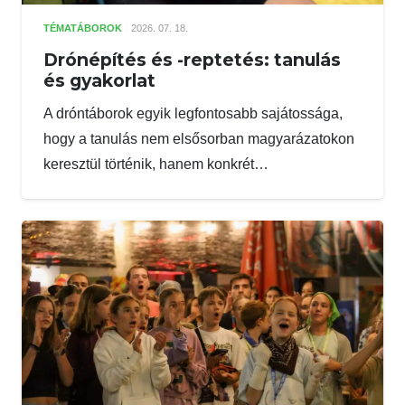
TÉMATÁBOROK
2026. 07. 18.
Drónépítés és -reptetés: tanulás
és gyakorlat
A dróntáborok egyik legfontosabb sajátossága,
hogy a tanulás nem elsősorban magyarázatokon
keresztül történik, hanem konkrét…