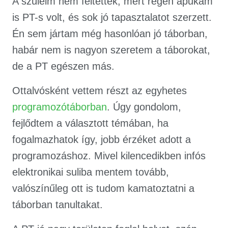
A szüleim nem féltettek, mert régen apukám
is PT-s volt, és sok jó tapasztalatot szerzett.
Én sem jártam még hasonlóan jó táborban,
habár nem is nagyon szeretem a táborokat,
de a PT egészen más.
Ottalvósként vettem részt az egyhetes
programozótáborban
. Úgy gondolom,
fejlődtem a választott témában, ha
fogalmazhatok így, jobb érzéket adott a
programozáshoz. Mivel kilencedikben infós
elektronikai suliba mentem tovább,
valószínűleg ott is tudom kamatoztatni a
táborban tanultakat.