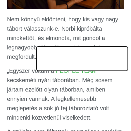
Nem könnyű eldönteni, hogy kis vagy nagy
tábort válasszunk-e. Norbi kipróbálta
mindkettőt, és elmondta, mit gondol a
legnagyobb táborról, amelyben eddig
megfordult.
„Egyszer voltam a
PEOPLE TEAM
kecskeméti nyári táborában. Még sosem
jártam ezelőtt olyan táborban, amiben
ennyien vannak. A legkellemesebb
meglepetés a sok jó fej táboroztató volt,
mindenki közvetlenül viselkedett.