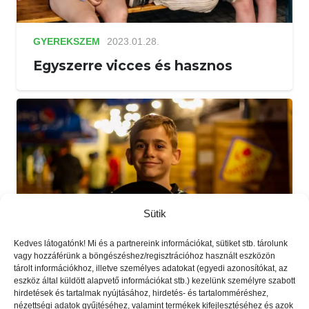
GYEREKSZEM
2023.01.28.
Egyszerre vicces és hasznos
Sütik
Kedves látogatónk! Mi és a partnereink információkat, sütiket stb. tárolunk
vagy hozzáférünk a böngészéshez/regisztrációhoz használt eszközön
tárolt információkhoz, illetve személyes adatokat (egyedi azonosítókat, az
eszköz által küldött alapvető információkat stb.) kezelünk személyre szabott
hirdetések és tartalmak nyújtásához, hirdetés- és tartalomméréshez,
GYEREKSZEM
2024.06.18.
nézettségi adatok gyűjtéséhez, valamint termékek kifejlesztéséhez és azok