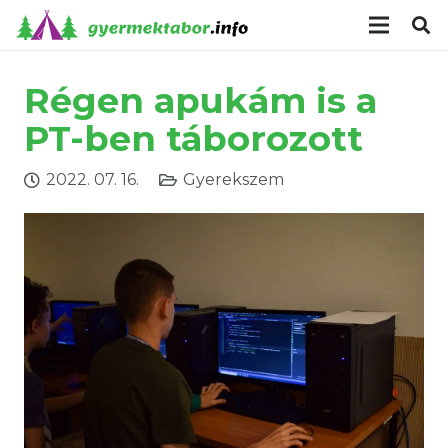
modal-check
Régen apukám is a
PT-ben táborozott
2022. 07. 16.
Gyerekszem