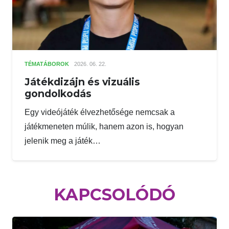
TÉMATÁBOROK
2026. 06. 22.
Játékdizájn és vizuális
gondolkodás
Egy videójáték élvezhetősége nemcsak a
játékmeneten múlik, hanem azon is, hogyan
jelenik meg a játék…
KAPCSOLÓDÓ