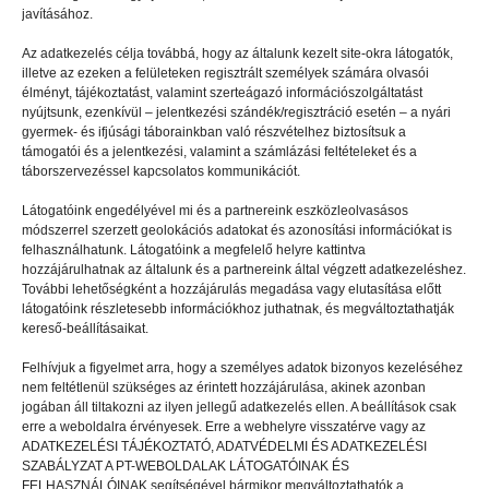
javításához.
Utolsó nap csak anyukánk örült
Az adatkezelés célja továbbá, hogy az általunk kezelt site-okra látogatók,
illetve az ezeken a felületeken regisztrált személyek számára olvasói
élményt, tájékoztatást, valamint szerteágazó információszolgáltatást
nyújtsunk, ezenkívül – jelentkezési szándék/regisztráció esetén – a nyári
gyermek- és ifjúsági táborainkban való részvételhez biztosítsuk a
támogatói és a jelentkezési, valamint a számlázási feltételeket és a
táborszervezéssel kapcsolatos kommunikációt.
Látogatóink engedélyével mi és a partnereink eszközleolvasásos
módszerrel szerzett geolokációs adatokat és azonosítási információkat is
felhasználhatunk. Látogatóink a megfelelő helyre kattintva
hozzájárulhatnak az általunk és a partnereink által végzett adatkezeléshez.
További lehetőségként a hozzájárulás megadása vagy elutasítása előtt
látogatóink részletesebb információkhoz juthatnak, és megváltoztathatják
kereső-beállításaikat.
Felhívjuk a figyelmet arra, hogy a személyes adatok bizonyos kezeléséhez
nem feltétlenül szükséges az érintett hozzájárulása, akinek azonban
GYEREKSZEM
2023.10.20.
jogában áll tiltakozni az ilyen jellegű adatkezelés ellen. A beállítások csak
erre a weboldalra érvényesek. Erre a webhelyre visszatérve vagy az
Izgalom az első, szomorúság az
ADATKEZELÉSI TÁJÉKOZTATÓ, ADATVÉDELMI ÉS ADATKEZELÉSI
utolsó napon
SZABÁLYZAT A PT-WEBOLDALAK LÁTOGATÓINAK ÉS
FELHASZNÁLÓINAK segítségével bármikor megváltoztathatók a