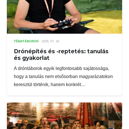
TÉMATÁBOROK
2026. 07. 18.
Drónépítés és -reptetés: tanulás
és gyakorlat
A dróntáborok egyik legfontosabb sajátossága,
hogy a tanulás nem elsősorban magyarázatokon
keresztül történik, hanem konkrét…