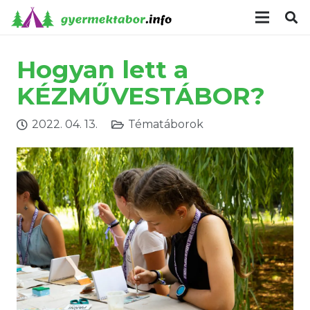
modal-check
Hogyan lett a
KÉZMŰVESTÁBOR?
2022. 04. 13.
Tématáborok