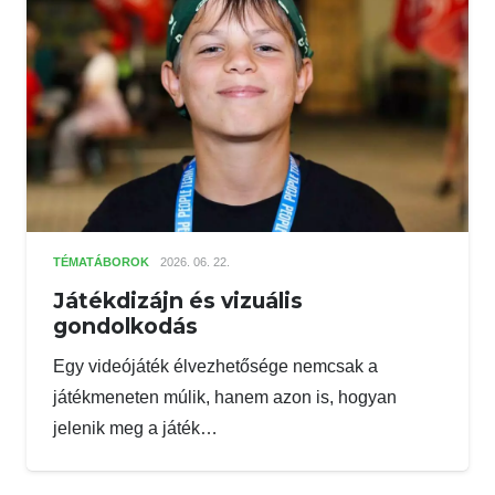
TÉMATÁBOROK
2026. 06. 22.
Játékdizájn és vizuális
gondolkodás
Egy videójáték élvezhetősége nemcsak a
játékmeneten múlik, hanem azon is, hogyan
jelenik meg a játék…