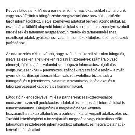
Kedves látogatónk! Mi és a partnereink információkat, sütiket stb. tárolunk
vagy hozzáférünk a böngészéshez/regisztrációhoz használt eszközön
tárolt információkhoz, illetve személyes adatokat (egyedi azonosítókat, az
eszköz által küldött alapvető információkat stb.) kezelünk személyre szabott
TÉMATÁBOROK
2025.05.04.
hirdetések és tartalmak nyújtásához, hirdetés- és tartalomméréshez,
A jövő a 3D konstruktőrök
nézettségi adatok gyűjtéséhez, valamint termékek kifejlesztéséhez és azok
javításához.
táborában
Az adatkezelés célja továbbá, hogy az általunk kezelt site-okra látogatók,
illetve az ezeken a felületeken regisztrált személyek számára olvasói
élményt, tájékoztatást, valamint szerteágazó információszolgáltatást
nyújtsunk, ezenkívül – jelentkezési szándék/regisztráció esetén – a nyári
gyermek- és ifjúsági táborainkban való részvételhez biztosítsuk a
támogatói és a jelentkezési, valamint a számlázási feltételeket és a
táborszervezéssel kapcsolatos kommunikációt.
Látogatóink engedélyével mi és a partnereink eszközleolvasásos
módszerrel szerzett geolokációs adatokat és azonosítási információkat is
felhasználhatunk. Látogatóink a megfelelő helyre kattintva
hozzájárulhatnak az általunk és a partnereink által végzett adatkezeléshez.
További lehetőségként a hozzájárulás megadása vagy elutasítása előtt
látogatóink részletesebb információkhoz juthatnak, és megváltoztathatják
kereső-beállításaikat.