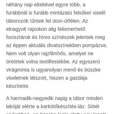
néhány nap elteltével egyre több, a
furábbnál is furább mintázatú felsőket viselő
táborozók tűntek fel úton-útfélen. Az
elnagyolt rajzokon alig felismerhető
focisztárok és híres színészek jelentek meg
az éppen aktuális divatszínekben pompázva.
Nem volt olyan rajzfilmhős, amelyet ne
öntöttek volna textilfestékbe. Az egyszerű
virágminta is ugyanolyan menő és büszke
viseletnek látszott, hiszen a gazdája
készítette.
A harmadik-negyedik napig a tábor minden
lakóját elérte a karkötőkészítés-láz. Sötét