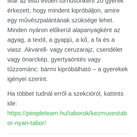
Már az első évben turnusonként 20 gyerek
érkezett, hogy mindent kipróbáljon, amire
egy művészpalántának szüksége lehet.
Minden nyáron előkerül alapanyagként az
agyag, a textil, a gyapjú, a kő, a fa és a
viasz. Akvarell- vagy ceruzarajz, csendélet
vagy önarckép, gyertyaöntés vagy
tűzzománc: bármi kipróbálható – a gyerekek
igényei szerint.
Ha többet tudnál erről a szekcióról, kattints
ide:
https://peopleteam.hu/taborok/kezmuvestab
or-nyari-tabor/