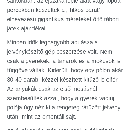
sarkokban, az éjszaka leple alatt vagy lopott
percekben készültek a „Titkos barát”
elnevezésű gigantikus méreteket öltő tábori
játék ajándékai.
Minden idők legnagyobb aduásza a
jelvénykészítő gép beszerzése volt. Nem
csak a gyerekek, a tanárok és a mókusok is
függővé váltak. Kiderült, hogy egy pólón akár
30-40 darab, kézzel készített kitűző is elfér.
Az anyukák csak az első mosásnál
szembesültek azzal, hogy a gyerek vadiúj
pólója úgy néz ki a rengeteg rátűzött jelvény
után, mint az ementáli sajt.