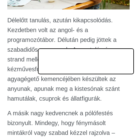
Délelőtt tanulás, azután kikapcsolódás.
Kezdetben volt az angol- és a
programozótábor. Délután pedig jöttek a
szabadidős programok. A sportolás és
strand mellett nem maradhatott el a
kézművesfoglalkozás sem. A tábor saját
agyagégető kemencéjében készültek az
anyunak, apunak meg a kistesónak szánt
hamutálak, csuprok és állatfigurák.
A másik nagy kedvencnek a pólófestés
bizonyult. Mindegy, hogy fénymásolt
mintákról vagy szabad kézzel rajzolva –