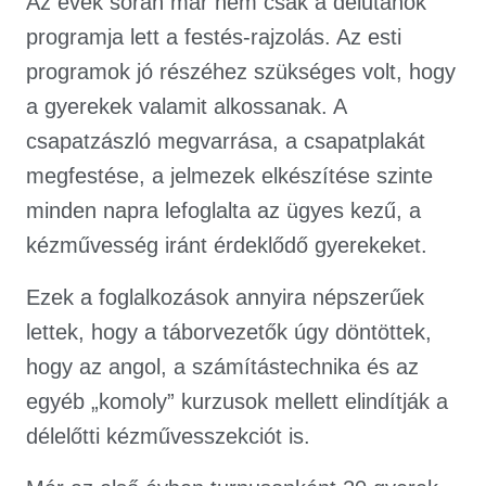
Az évek során már nem csak a délutánok
programja lett a festés-rajzolás. Az esti
programok jó részéhez szükséges volt, hogy
a gyerekek valamit alkossanak. A
csapatzászló megvarrása, a csapatplakát
megfestése, a jelmezek elkészítése szinte
minden napra lefoglalta az ügyes kezű, a
kézművesség iránt érdeklődő gyerekeket.
Ezek a foglalkozások annyira népszerűek
lettek, hogy a táborvezetők úgy döntöttek,
hogy az angol, a számítástechnika és az
egyéb „komoly” kurzusok mellett elindítják a
délelőtti kézművesszekciót is.