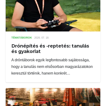
TÉMATÁBOROK
2026. 07. 18.
Drónépítés és -reptetés: tanulás
és gyakorlat
A dróntáborok egyik legfontosabb sajátossága,
hogy a tanulás nem elsősorban magyarázatokon
keresztül történik, hanem konkrét…