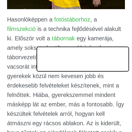
Hasonlóképpen a
fotóstáborhoz
, a
filmszekció
is a technika fejlődésével alakult
ki. Először volt a
tábornak
egy kamerája,
amely sokszor került gyerekkézbe, ha a
táborvezetőnek éppen el kellett rohannia a
vacsorát intézni. Aztán feltűnt, hogy bizony a
gyerekek közül nem kevesen jobb és
érdekesebb felvételeket készítenek, mint a
felnőttek. Hiába, gyerekszemmel mindent
másképp lát az ember, más a fontosabb. Így
készültek felvételek arról, hogyan kell
átmászni egy rácsos ablakon. Az is kiderült,