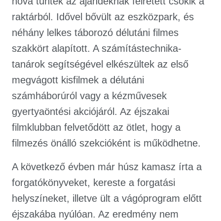
hova tűntek az ajándéknak félretett csokik a
raktárból. Idővel bővült az eszközpark, és
néhány lelkes táborozó délutáni filmes
szakkört alapított. A számítástechnika-
tanárok segítségével elkészültek az első
megvágott kisfilmek a délutáni
számháborúról vagy a kézművesek
gyertyaöntési akciójáról. Az éjszakai
filmklubban felvetődött az ötlet, hogy a
filmezés önálló szekcióként is működhetne.
A következő évben már húsz kamasz írta a
forgatókönyveket, kereste a forgatási
helyszíneket, illetve ült a vágóprogram előtt
éjszakába nyúlóan. Az eredmény nem