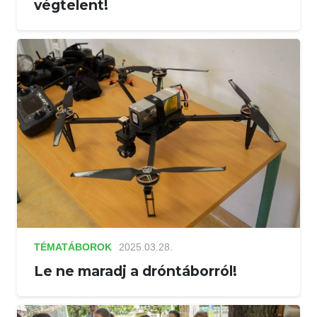
végtelent!
TÉMATÁBOROK
2025.03.28.
Le ne maradj a dróntáborról!