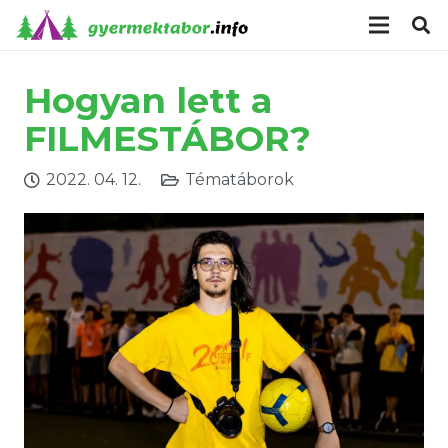
modal-check
Hogyan lett a
FILMESTÁBOR?
2022. 04. 12.
Tématáborok