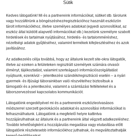
Sütik
Kedves látogatónk! Mi és a partnereink információkat, sütiket stb. tárolunk
vagy hozzáférünk a böngészéshez/regisztrációhoz használt eszközön
tárolt információkhoz, illetve személyes adatokat (egyedi azonosítókat, az
eszköz által küldött alapvető információkat stb.) kezelünk személyre szabott
hirdetések és tartalmak nyújtásához, hirdetés- és tartalomméréshez,
TÉMATÁBOROK
2025.05.13.
nézettségi adatok gyűjtéséhez, valamint termékek kifejlesztéséhez és azok
javításához.
Nyár, gamerek, PT
Az adatkezelés célja továbbá, hogy az általunk kezelt site-okra látogatók,
illetve az ezeken a felületeken regisztrált személyek számára olvasói
élményt, tájékoztatást, valamint szerteágazó információszolgáltatást
nyújtsunk, ezenkívül – jelentkezési szándék/regisztráció esetén – a nyári
gyermek- és ifjúsági táborainkban való részvételhez biztosítsuk a
támogatói és a jelentkezési, valamint a számlázási feltételeket és a
táborszervezéssel kapcsolatos kommunikációt.
Látogatóink engedélyével mi és a partnereink eszközleolvasásos
módszerrel szerzett geolokációs adatokat és azonosítási információkat is
felhasználhatunk. Látogatóink a megfelelő helyre kattintva
hozzájárulhatnak az általunk és a partnereink által végzett adatkezeléshez.
További lehetőségként a hozzájárulás megadása vagy elutasítása előtt
látogatóink részletesebb információkhoz juthatnak, és megváltoztathatják
kereső-beállításaikat.