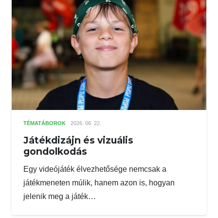
TÉMATÁBOROK
2026. 06. 22.
Játékdizájn és vizuális
gondolkodás
Egy videójáték élvezhetősége nemcsak a
játékmeneten múlik, hanem azon is, hogyan
jelenik meg a játék…