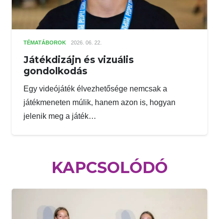
TÉMATÁBOROK
2026. 06. 22.
Játékdizájn és vizuális
gondolkodás
Egy videójáték élvezhetősége nemcsak a
játékmeneten múlik, hanem azon is, hogyan
jelenik meg a játék…
KAPCSOLÓDÓ