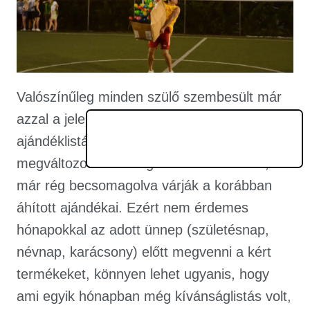
Valószínűleg minden szülő szembesült már
azzal a jelenséggel, hogy a gyermeke
ajándéklistája egyik napról a másikra
megváltozott. Ez főleg akkor kellemetlen, ha
már rég becsomagolva várják a korábban
áhított ajándékai. Ezért nem érdemes
hónapokkal az adott ünnep (születésnap,
névnap, karácsony) előtt megvenni a kért
termékeket, könnyen lehet ugyanis, hogy
ami egyik hónapban még kívánságlistás volt,