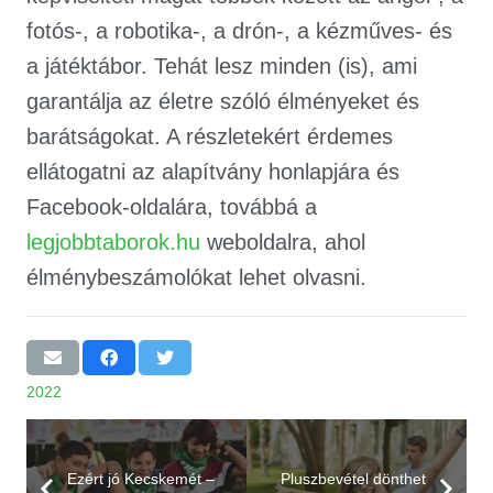
fotós-, a robotika-, a drón-, a kézműves- és
a játéktábor. Tehát lesz minden (is), ami
garantálja az életre szóló élményeket és
barátságokat. A részletekért érdemes
ellátogatni az alapítvány honlapjára és
Facebook-oldalára, továbbá a
legjobbtaborok.hu
weboldalra, ahol
élménybeszámolókat lehet olvasni.
2022
Ezért jó Kecskemét –
Pluszbevétel dönthet