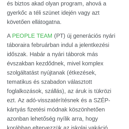
és biztos akad olyan program, ahová a
gyerkőc a téli szünet idején vagy azt
követően ellátogatna.
A
PEOPLE TEAM
(PT) új generációs nyári
táboraira februárban indul a jelentkezési
időszak. Habár a nyári táborok más
évszakban kezdődnek, mivel komplex
szolgáltatást nyújtanak (étkezések,
tematikus és szabadon választott
foglalkozások, szállás), az áruk is tükrözi
ezt. Az adó-visszatérítésnek és a SZÉP-
kártyás fizetési módnak köszönhetően
azonban lehetőség nyílik arra, hogy
korábban eltervezzük az iskolai vakáció