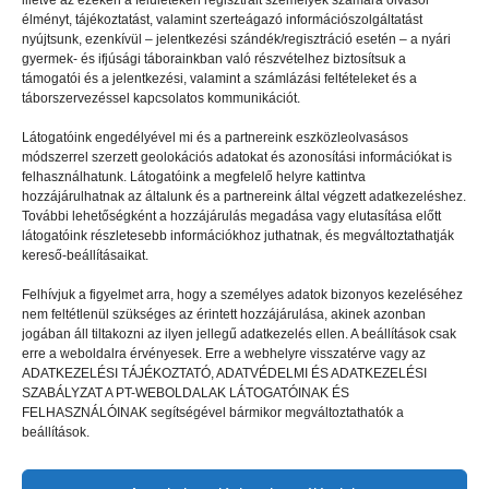
illetve az ezeken a felületeken regisztrált személyek számára olvasói
élményt, tájékoztatást, valamint szerteágazó információszolgáltatást
nyújtsunk, ezenkívül – jelentkezési szándék/regisztráció esetén – a nyári
gyermek- és ifjúsági táborainkban való részvételhez biztosítsuk a
támogatói és a jelentkezési, valamint a számlázási feltételeket és a
táborszervezéssel kapcsolatos kommunikációt.
Látogatóink engedélyével mi és a partnereink eszközleolvasásos
módszerrel szerzett geolokációs adatokat és azonosítási információkat is
felhasználhatunk. Látogatóink a megfelelő helyre kattintva
hozzájárulhatnak az általunk és a partnereink által végzett adatkezeléshez.
További lehetőségként a hozzájárulás megadása vagy elutasítása előtt
látogatóink részletesebb információkhoz juthatnak, és megváltoztathatják
kereső-beállításaikat.
Felhívjuk a figyelmet arra, hogy a személyes adatok bizonyos kezeléséhez
nem feltétlenül szükséges az érintett hozzájárulása, akinek azonban
jogában áll tiltakozni az ilyen jellegű adatkezelés ellen. A beállítások csak
EGYÉB
2023.11.05.
erre a weboldalra érvényesek. Erre a webhelyre visszatérve vagy az
ADATKEZELÉSI TÁJÉKOZTATÓ, ADATVÉDELMI ÉS ADATKEZELÉSI
Újra a suliban
SZABÁLYZAT A PT-WEBOLDALAK LÁTOGATÓINAK ÉS
FELHASZNÁLÓINAK segítségével bármikor megváltoztathatók a
beállítások.