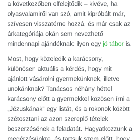
a következőben elfelejtődik – kivéve, ha
olyasvalamiről van szó, amit kipróbált már,
szívesen visszatérne hozzá, és már csak az
árkategóriája okán sem nevezhető
mindennapi ajándéknak: ilyen egy
jó tábor
is.
Most, hogy közeledik a karácsony,
különösen aktuális a kérdés, hogy mit
ajánlott vásárolni gyermekünknek, illetve
unokánknak? Tanácsos néhány héttel
karácsony előtt a gyermekkel közösen írni a
„Jézuskának” egy listát, és a rokonok között
szétosztani az azon szereplő tételek
beszerzésének a feladatát. Hagyatkozzunk a
megérzésünkre, és tartsuk szem előtt, hogy