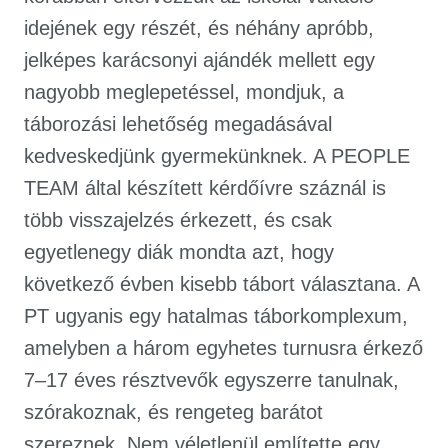
idejének egy részét, és néhány apróbb,
jelképes karácsonyi ajándék mellett egy
nagyobb meglepetéssel, mondjuk, a
táborozási lehetőség megadásával
kedveskedjünk gyermekünknek. A PEOPLE
TEAM által készített kérdőívre száznál is
több visszajelzés érkezett, és csak
egyetlenegy diák mondta azt, hogy
következő évben kisebb tábort választana. A
PT ugyanis egy hatalmas táborkomplexum,
amelyben a három egyhetes turnusra érkező
7–17 éves résztvevők egyszerre tanulnak,
szórakoznak, és rengeteg barátot
szereznek. Nem véletlenül említette egy