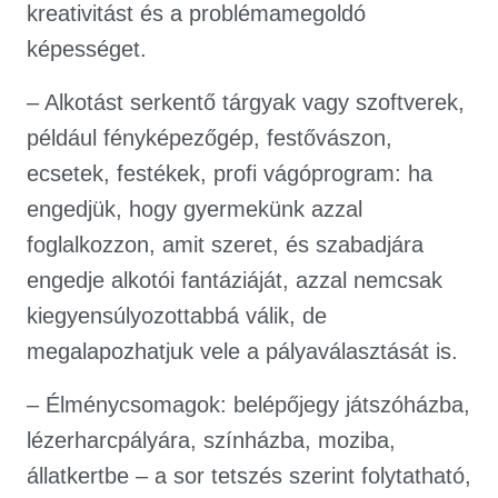
kreativitást és a problémamegoldó
képességet.
– Alkotást serkentő tárgyak vagy szoftverek,
például fényképezőgép, festővászon,
ecsetek, festékek, profi vágóprogram: ha
engedjük, hogy gyermekünk azzal
foglalkozzon, amit szeret, és szabadjára
engedje alkotói fantáziáját, azzal nemcsak
kiegyensúlyozottabbá válik, de
megalapozhatjuk vele a pályaválasztását is.
– Élménycsomagok: belépőjegy játszóházba,
lézerharcpályára, színházba, moziba,
állatkertbe – a sor tetszés szerint folytatható,