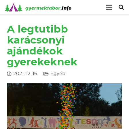
modal-check
A legtutibb
karácsonyi
ajándékok
gyerekeknek
2021. 12. 16.
Egyéb