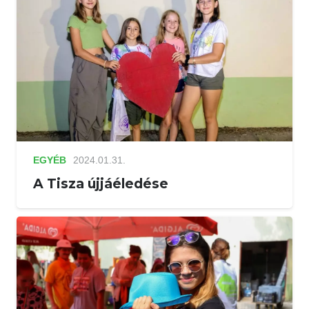
EGYÉB
2024.01.31.
A Tisza újjáéledése