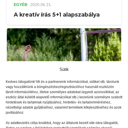
EGYÉB
2020.06.21.
A kreatív írás 5+1 alapszabálya
Sütik
Kedves látogatónk! Mi és a partnereink információkat, sütiket stb. tárolunk
vagy hozzáférünk a böngészéshez/regisztrációhoz használt eszközön
tárolt információkhoz, illetve személyes adatokat (egyedi azonosítókat, az
eszköz által küldött alapvető információkat stb.) kezelünk személyre szabott
hirdetések és tartalmak nyújtásához, hirdetés- és tartalomméréshez,
nézettségi adatok gyűjtéséhez, valamint termékek kifejlesztéséhez és azok
EGYÉB
2020.06.01.
javításához.
Tuti nyári sportok és tábor
Az adatkezelés célja továbbá, hogy az általunk kezelt site-okra látogatók,