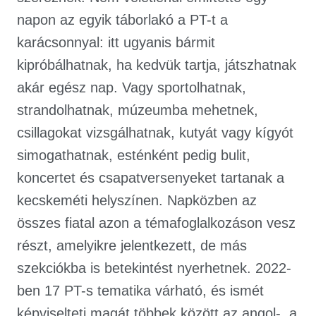
napon az egyik táborlakó a PT-t a
karácsonnyal: itt ugyanis bármit
kipróbálhatnak, ha kedvük tartja, játszhatnak
akár egész nap. Vagy sportolhatnak,
strandolhatnak, múzeumba mehetnek,
csillagokat vizsgálhatnak, kutyát vagy kígyót
simogathatnak, esténként pedig bulit,
koncertet és csapatversenyeket tartanak a
kecskeméti helyszínen. Napközben az
összes fiatal azon a témafoglalkozáson vesz
részt, amelyikre jelentkezett, de más
szekciókba is betekintést nyerhetnek. 2022-
ben 17 PT-s tematika várható, és ismét
képviselteti magát többek között az angol-, a