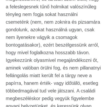
a feleslegesnek tűnő holmikat valószínűleg
tényleg nem fogja sokat használni
csemeténk (nem, nem zoknira és pizsamára
gondolunk, azokat használná ugyan, csak
nem ilyenekre vágyik a csomagok
bontogatásakor), ezért beszélgessünk arról,
hogy mivel foglalkozna hosszabb távon.
Igyekezzünk olyasmivel megajándékozni őt,
aminek valóban örülni fog, és nem pillanatnyi
fellángolás miatt került fel a tárgy neve a
papírra, hanem érték- vagy időtálló, esetleg
többedmagával tud vele játszani. A családi
megbeszéléskor pedig vegyük figyelembe
anyagi helyzetünket, és keressünk olyan