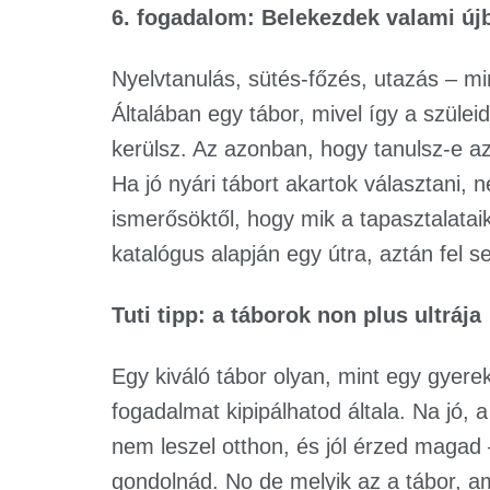
6. fogadalom: Belekezdek valami új
Nyelvtanulás, sütés-főzés, utazás – min
Általában egy tábor, mivel így a szüle
kerülsz. Az azonban, hogy tanulsz-e az
Ha jó nyári tábort akartok választani, 
ismerősöktől, hogy mik a tapasztalataik
katalógus alapján egy útra, aztán fel s
Tuti tipp: a táborok non plus ultrája
Egy kiváló tábor olyan, mint egy gyer
fogadalmat kipipálhatod általa. Na jó, 
nem leszel otthon, és jól érzed magad –
gondolnád. No de melyik az a tábor, a