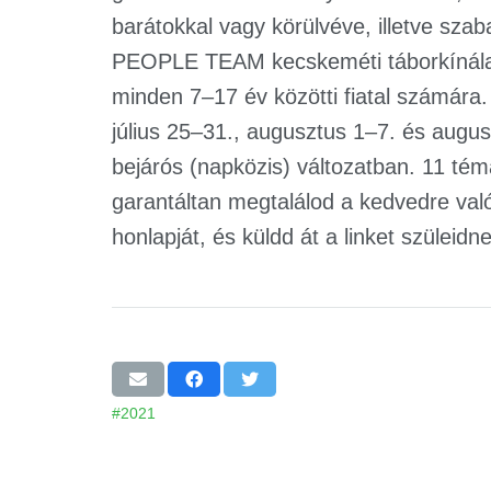
barátokkal vagy körülvéve, illetve sza
PEOPLE TEAM kecskeméti táborkínálata
minden 7–17 év közötti fiatal számára
július 25–31., augusztus 1–7. és augus
bejárós (napközis) változatban. 11 té
garantáltan megtalálod a kedvedre való
honlapját, és küldd át a linket szüleidne
#2021