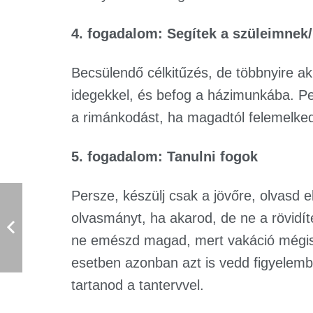
4. fogadalom: Segítek a szüleimne
Becsülendő célkitűzés, de többnyire ak
idegekkel, és befog a házimunkába. P
a rimánkodást, ha magadtól felemelke
5. fogadalom: Tanulni fogok
Persze, készülj csak a jövőre, olvasd e
olvasmányt, ha akarod, de ne a rövidíte
ne emészd magad, mert vakáció mégis
esetben azonban azt is vedd figyelembe
tartanod a tantervvel.