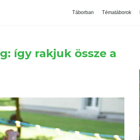
modal-check
Táborban
Tématáborok
g: így rakjuk össze a