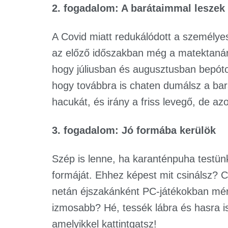
2. fogadalom: A barátaimmal leszek
A Covid miatt redukálódott a személye
az előző időszakban még a matektanáro
hogy júliusban és augusztusban bepótol
hogy továbbra is chaten dumálsz a bará
hacukát, és irány a friss levegő, de az
3. fogadalom: Jó formába kerülök
Szép is lenne, ha karanténpuha testünk
formáját. Ehhez képest mit csinálsz? C
netán éjszakánként PC-játékokban mér
izmosabb? Hé, tessék lábra és hasra is
amelyikkel kattintgatsz!