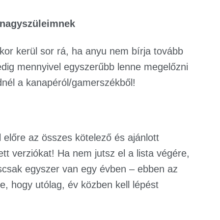
k/nagyszüleimnek
kor kerül sor rá, ha anyu nem bírja tovább
edig mennyivel egyszerűbb lenne megelőzni
dnél a kanapéról/gamerszékből!
l előre az összes kötelező és ajánlott
tt verziókat! Ha nem jutsz el a lista végére,
csak egyszer van egy évben – ebben az
, hogy utólag, év közben kell lépést