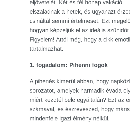
eljövetelét. Két és fél hónap vakáció…
elszaladnak a hetek, és ugyanazt érz
csináltál semmi értelmeset. Ezt megelőz
hogyan képzeljük el az ideális szünidő
Figyelem! Attól még, hogy a cikk emo
tartalmazhat.
1. fogadalom: Pihenni fogok
A pihenés kimerül abban, hogy napközb
sorozatot, amelyek harmadik évada ol
miért kezdtél bele egyáltalán? Ezt az 
számával, és észreveszed, hogy máris
mindenféle igazi élmény nélkül.