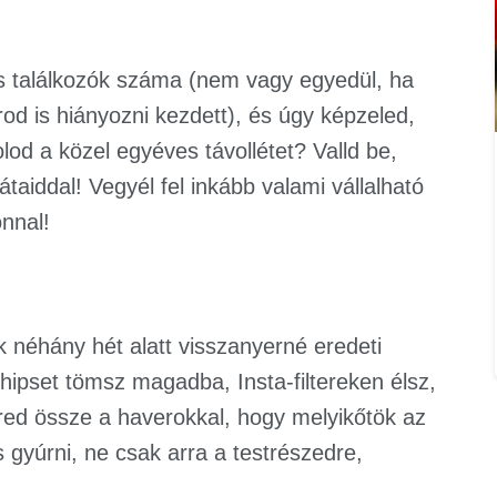
s találkozók száma (nem vagy egyedül, ha
d is hiányozni kezdett), és úgy képzeled,
od a közel egyéves távollétet? Valld be,
taiddal! Vegyél fel inkább valami vállalható
onnal!
 néhány hét alatt visszanyerné eredeti
hipset tömsz magadba, Insta-filtereken élsz,
ed össze a haverokkal, hogy melyikőtök az
 gyúrni, ne csak arra a testrészedre,