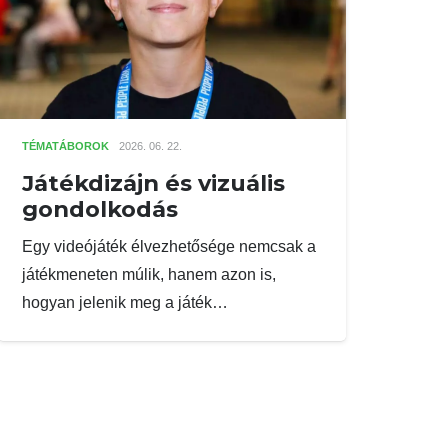
TÉMATÁBOROK
2026. 06. 22.
Játékdizájn és vizuális
gondolkodás
Egy videójáték élvezhetősége nemcsak a
játékmeneten múlik, hanem azon is,
hogyan jelenik meg a játék…