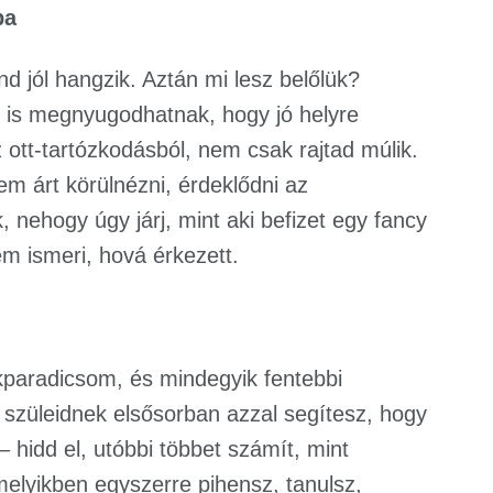
ba
d jól hangzik. Aztán mi lesz belőlük?
id is megnyugodhatnak, hogy jó helyre
 ott-tartózkodásból, nem csak rajtad múlik.
nem árt körülnézni, érdeklődni az
, nehogy úgy járj, mint aki befizet egy fancy
em ismeri, hová érkezett.
ekparadicsom, és mindegyik fentebbi
a szüleidnek elsősorban azzal segítesz, hogy
 hidd el, utóbbi többet számít, mint
melyikben egyszerre pihensz, tanulsz,