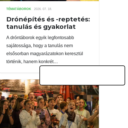
TÉMATÁBOROK
2026. 07. 18.
Drónépítés és -reptetés:
tanulás és gyakorlat
A dróntáborok egyik legfontosabb
sajátossága, hogy a tanulás nem
elsősorban magyarázatokon keresztül
történik, hanem konkrét…