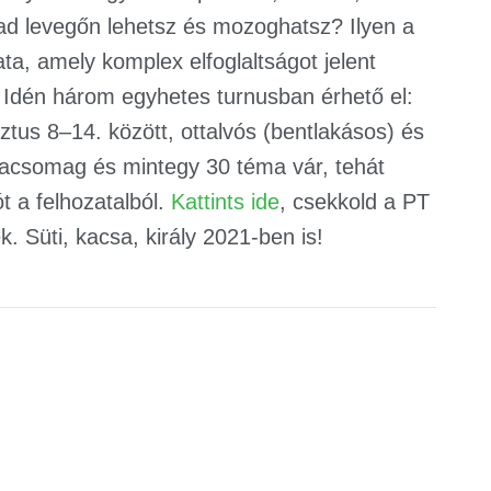
bad levegőn lehetsz és mozoghatsz? Ilyen a
, amely komplex elfoglaltságot jelent
. Idén három egyhetes turnusban érhető el:
ztus 8–14. között, ottalvós (bentlakásos) és
macsomag és mintegy 30 téma vár, tehát
t a felhozatalból.
Kattints ide
, csekkold a PT
k. Süti, kacsa, király 2021-ben is!