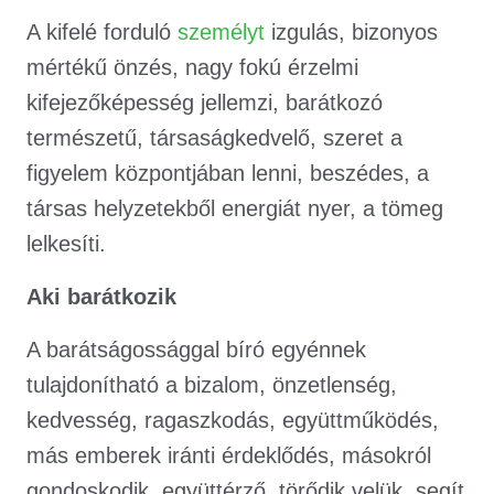
A kifelé forduló
személyt
izgulás, bizonyos
mértékű önzés, nagy fokú érzelmi
kifejezőképesség jellemzi, barátkozó
természetű, társaságkedvelő, szeret a
figyelem központjában lenni, beszédes, a
társas helyzetekből energiát nyer, a tömeg
lelkesíti.
Aki barátkozik
A barátságossággal bíró egyénnek
tulajdonítható a bizalom, önzetlenség,
kedvesség, ragaszkodás, együttműködés,
más emberek iránti érdeklődés, másokról
gondoskodik, együttérző, törődik velük, segít