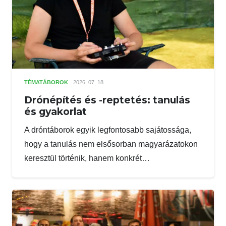
TÉMATÁBOROK
2026. 07. 18.
Drónépítés és -reptetés: tanulás
és gyakorlat
A dróntáborok egyik legfontosabb sajátossága,
hogy a tanulás nem elsősorban magyarázatokon
keresztül történik, hanem konkrét…