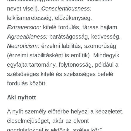
nevet viseli).
C
onscientiousness:
lelkiismeretesség, előzékenység.
E
xtraversion:
kifelé fordulás, társas hajlam.
A
greeableness:
barátságosság, kedvesség.
N
euroticism:
érzelmi labilitás, szomorúság
(érzelmi stabilitásként is említik). Mindegyik
egyfajta tartomány, folytonosság, például a
szélsőséges kifelé és szélsőséges befelé
fordulás között.
Aki nyitott
A nyílt személy előtérbe helyezi a képzeletet,
éleselméjűséget, akár az elvont
gondolatoknál is elidőzik, széles körű