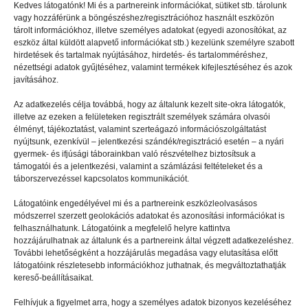
Kedves látogatónk! Mi és a partnereink információkat, sütiket stb. tárolunk
vagy hozzáférünk a böngészéshez/regisztrációhoz használt eszközön
tárolt információkhoz, illetve személyes adatokat (egyedi azonosítókat, az
eszköz által küldött alapvető információkat stb.) kezelünk személyre szabott
hirdetések és tartalmak nyújtásához, hirdetés- és tartalomméréshez,
nézettségi adatok gyűjtéséhez, valamint termékek kifejlesztéséhez és azok
EGYÉB
2023.05.20.
javításához.
A kreativitás életforma
Az adatkezelés célja továbbá, hogy az általunk kezelt site-okra látogatók,
illetve az ezeken a felületeken regisztrált személyek számára olvasói
élményt, tájékoztatást, valamint szerteágazó információszolgáltatást
nyújtsunk, ezenkívül – jelentkezési szándék/regisztráció esetén – a nyári
gyermek- és ifjúsági táborainkban való részvételhez biztosítsuk a
támogatói és a jelentkezési, valamint a számlázási feltételeket és a
táborszervezéssel kapcsolatos kommunikációt.
Látogatóink engedélyével mi és a partnereink eszközleolvasásos
módszerrel szerzett geolokációs adatokat és azonosítási információkat is
felhasználhatunk. Látogatóink a megfelelő helyre kattintva
hozzájárulhatnak az általunk és a partnereink által végzett adatkezeléshez.
További lehetőségként a hozzájárulás megadása vagy elutasítása előtt
látogatóink részletesebb információkhoz juthatnak, és megváltoztathatják
kereső-beállításaikat.
Felhívjuk a figyelmet arra, hogy a személyes adatok bizonyos kezeléséhez