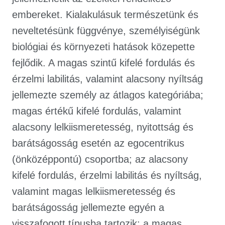
embereket. Kialakulásuk természetünk és
neveltetésünk függvénye, személyiségünk
biológiai és környezeti hatások közepette
fejlődik. A magas szintű kifelé fordulás és
érzelmi labilitás, valamint alacsony nyíltság
jellemezte személy az átlagos kategóriába;
magas értékű kifelé fordulás, valamint
alacsony lelkiismeretesség, nyitottság és
barátságosság esetén az egocentrikus
(önközéppontú) csoportba; az alacsony
kifelé fordulás, érzelmi labilitás és nyíltság,
valamint magas lelkiismeretesség és
barátságosság jellemezte egyén a
visszafogott típusba tartozik; a magas