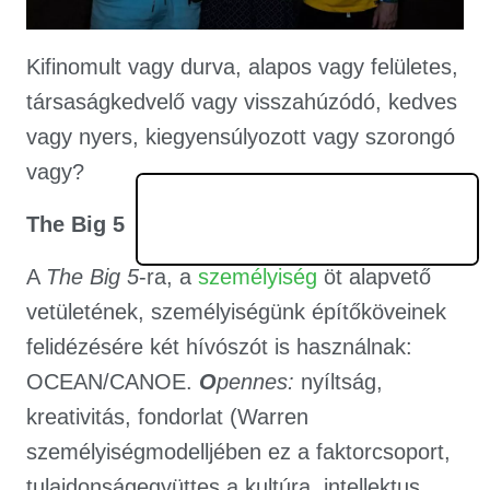
Kifinomult vagy durva, alapos vagy felületes,
társaságkedvelő vagy visszahúzódó, kedves
vagy nyers, kiegyensúlyozott vagy szorongó
vagy?
The Big 5
A
The Big 5
-ra, a
személyiség
öt alapvető
vetületének, személyiségünk építőköveinek
felidézésére két hívószót is használnak:
OCEAN/CANOE.
O
pennes:
nyíltság,
kreativitás, fondorlat (Warren
személyiségmodelljében ez a faktorcsoport,
tulajdonságegyüttes a kultúra, intellektus