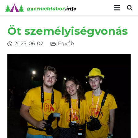
modal-check
Öt személyiségvonás
2025. 06. 02.
Egyéb