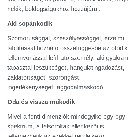
nekik, boldogságukhoz hozzájárul.
Aki sopánkodik
Szomorúsággal, szeszélyességgel, érzelmi
labilitással hozható összefüggésbe az ötödik
jellemvonással leírható személy, aki gyakran
tapasztal feszültséget, hangulatingadozást,
zaklatottságot, szorongást,
ingerlékenységet; aggodalmaskodó.
Oda és vissza működik
Mivel a fenti dimenziók mindegyike egy-egy
spektrum, a felsoroltak ellenkezői is
jellemezhetik az ezekkel rendelkező