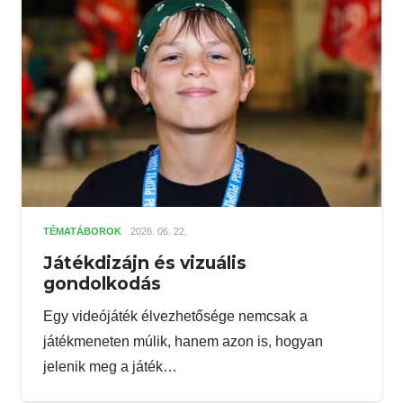
TÉMATÁBOROK
2026. 06. 22.
Játékdizájn és vizuális
gondolkodás
Egy videójáték élvezhetősége nemcsak a
játékmeneten múlik, hanem azon is, hogyan
jelenik meg a játék…