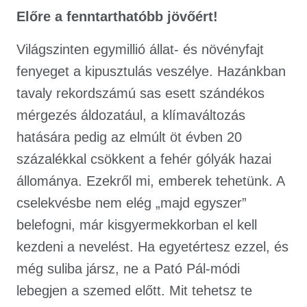
Előre a fenntarthatóbb jövőért!
Világszinten egymillió állat- és növényfajt
fenyeget a kipusztulás veszélye. Hazánkban
tavaly rekordszámú sas esett szándékos
mérgezés áldozatául, a klímaváltozás
hatására pedig az elmúlt öt évben 20
százalékkal csökkent a fehér gólyák hazai
állománya. Ezekről mi, emberek tehetünk. A
cselekvésbe nem elég „majd egyszer”
belefogni, már kisgyermekkorban el kell
kezdeni a nevelést. Ha egyetértesz ezzel, és
még suliba jársz, ne a Pató Pál-módi
lebegjen a szemed előtt. Mit tehetsz te