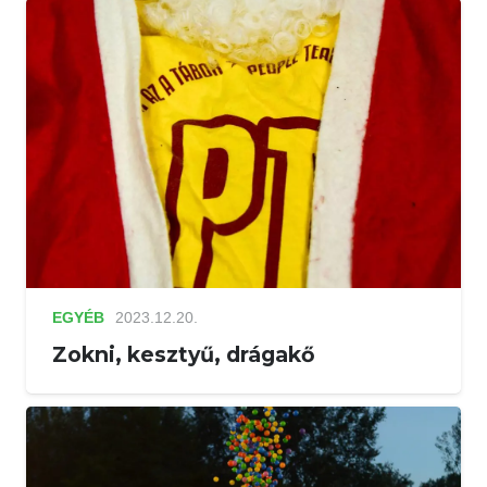
EGYÉB
2023.12.20.
Zokni, kesztyű, drágakő