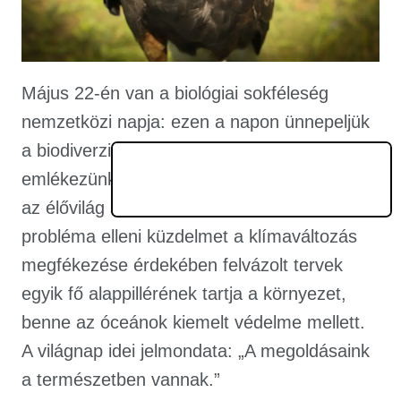
Május 22-én van a biológiai sokféleség
nemzetközi napja: ezen a napon ünnepeljük
a biodiverzitást. Magyarországon 2005 óta
emlékezünk meg arról, hogy veszélyben van
az élővilág sokszínűsége. Az UNESCO a
probléma elleni küzdelmet a klímaváltozás
megfékezése érdekében felvázolt tervek
egyik fő alappillérének tartja a környezet,
benne az óceánok kiemelt védelme mellett.
A világnap idei jelmondata: „A megoldásaink
a természetben vannak.”