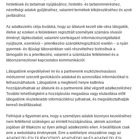
hirdetések és tartalmak nyújtásához, hirdetés- és tartalomméréshez,
EGYÉB
2023.02.15.
nézettségi adatok gyűjtéséhez, valamint termékek kifejlesztéséhez és azok
javításához.
Ezeket vidd feltétlenül magaddal
táborozáskor!
Az adatkezelés célja továbbá, hogy az általunk kezelt site-okra látogatók,
illetve az ezeken a felületeken regisztrált személyek számára olvasói
élményt, tájékoztatást, valamint szerteágazó információszolgáltatást
nyújtsunk, ezenkívül – jelentkezési szándék/regisztráció esetén – a nyári
gyermek- és ifjúsági táborainkban való részvételhez biztosítsuk a
támogatói és a jelentkezési, valamint a számlázási feltételeket és a
táborszervezéssel kapcsolatos kommunikációt.
Látogatóink engedélyével mi és a partnereink eszközleolvasásos
módszerrel szerzett geolokációs adatokat és azonosítási információkat is
felhasználhatunk. Látogatóink a megfelelő helyre kattintva
hozzájárulhatnak az általunk és a partnereink által végzett adatkezeléshez.
További lehetőségként a hozzájárulás megadása vagy elutasítása előtt
látogatóink részletesebb információkhoz juthatnak, és megváltoztathatják
kereső-beállításaikat.
Felhívjuk a figyelmet arra, hogy a személyes adatok bizonyos kezeléséhez
nem feltétlenül szükséges az érintett hozzájárulása, akinek azonban
jogában áll tiltakozni az ilyen jellegű adatkezelés ellen. A beállítások csak
EGYÉB
2024.06.30.
erre a weboldalra érvényesek. Erre a webhelyre visszatérve vagy az
ADATKEZELÉSI TÁJÉKOZTATÓ, ADATVÉDELMI ÉS ADATKEZELÉSI