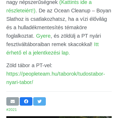
nagy népszerűségnek
(
Kattints ide a
részleteiért!
)
. De az Ocean Cleanup – Boyan
Slathoz is csatlakozhatsz, ha a vízi élővilág
és a hulladékmentesítés témaköre
foglalkoztat.
Gyere
, és zöldülj a PT nyári
fesztiváltáboraiban remek skacokkal!
Itt
érhető el a jelentkezési lap.
Zöld tábor a PT-vel:
https://peopleteam.hu/taborok/tudostabor-
nyari-tabor/
#2021