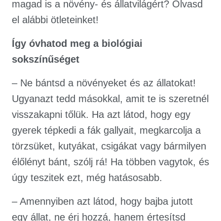
magad is a növény- és állatvilágért? Olvasd
el alábbi ötleteinket!
Így óvhatod meg a biológiai
sokszínűséget
– Ne bántsd a növényeket és az állatokat!
Ugyanazt tedd másokkal, amit te is szeretnél
visszakapni tőlük. Ha azt látod, hogy egy
gyerek tépkedi a fák gallyait, megkarcolja a
törzsüket, kutyákat, csigákat vagy bármilyen
élőlényt bánt, szólj rá! Ha többen vagytok, és
úgy teszitek ezt, még hatásosabb.
– Amennyiben azt látod, hogy bajba jutott
egy állat, ne érj hozzá, hanem értesítsd