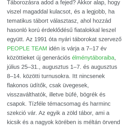
Táborozásra adod a fejed? Akkor alap, hogy
viszel magaddal kulacsot, és a legjobb, ha
tematikus tábort választasz, ahol hozzád
hasonló korú érdeklődésű fiatalokkal leszel
együtt. Az 1991 óta nyári táborokat szervező
PEOPLE TEAM
idén is várja a 7–17 év
közöttieket új generációs
élménytáboraiba
,
július 25–31., augusztus 1–7. és augusztus
8–14. közötti turnusokra. Itt nincsenek
flakonos üdítők, csak üvegesek,
visszaválthatók, illetve büfé, bögrék és
csapok. Tízféle témacsomag és harminc
szekció vár. Az egyik a zöld tábor, ami a
kicsik és a nagyok körében is méltán örvend