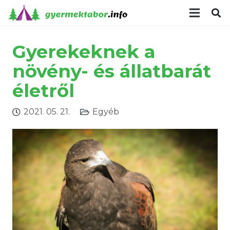
modal-check
Gyerekeknek a
növény- és állatbarát
életről
2021. 05. 21.
Egyéb