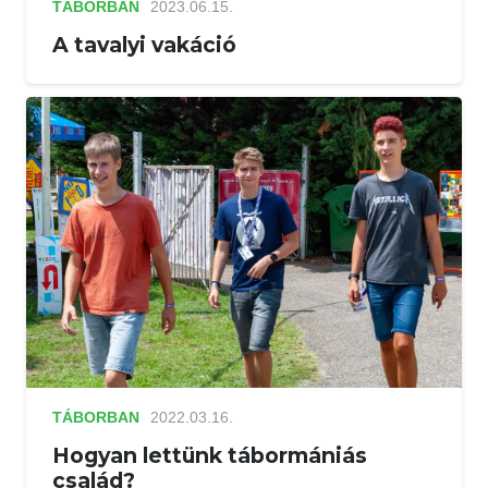
TÁBORBAN
2023.06.15.
A tavalyi vakáció
TÁBORBAN
2022.03.16.
Hogyan lettünk tábormániás
család?