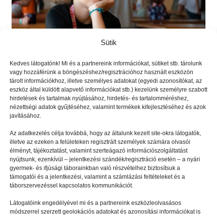
Sütik
Kedves látogatónk! Mi és a partnereink információkat, sütiket stb. tárolunk
vagy hozzáférünk a böngészéshez/regisztrációhoz használt eszközön
tárolt információkhoz, illetve személyes adatokat (egyedi azonosítókat, az
eszköz által küldött alapvető információkat stb.) kezelünk személyre szabott
TÁBORBAN
2023.04.13.
hirdetések és tartalmak nyújtásához, hirdetés- és tartalomméréshez,
Nálunk járt az Amnesty
nézettségi adatok gyűjtéséhez, valamint termékek kifejlesztéséhez és azok
javításához.
International
Az adatkezelés célja továbbá, hogy az általunk kezelt site-okra látogatók,
illetve az ezeken a felületeken regisztrált személyek számára olvasói
élményt, tájékoztatást, valamint szerteágazó információszolgáltatást
nyújtsunk, ezenkívül – jelentkezési szándék/regisztráció esetén – a nyári
gyermek- és ifjúsági táborainkban való részvételhez biztosítsuk a
támogatói és a jelentkezési, valamint a számlázási feltételeket és a
táborszervezéssel kapcsolatos kommunikációt.
Látogatóink engedélyével mi és a partnereink eszközleolvasásos
módszerrel szerzett geolokációs adatokat és azonosítási információkat is