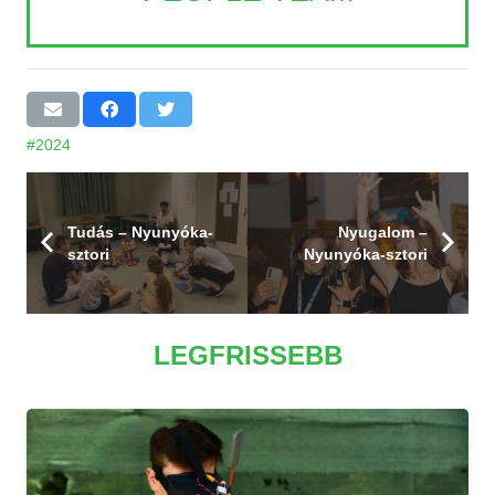
#2024
Tudás – Nyunyóka-
Nyugalom –
sztori
Nyunyóka-sztori
LEGFRISSEBB