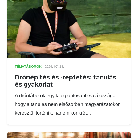
TÉMATÁBOROK
2026. 07. 18.
Drónépítés és -reptetés: tanulás
és gyakorlat
A dróntáborok egyik legfontosabb sajátossága,
hogy a tanulás nem elsősorban magyarázatokon
keresztül történik, hanem konkrét…