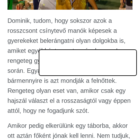
Dominik, tudom, hogy sokszor azok a
rosszcsont csínytevő manók képesek a
gyerekeket belerángatni olyan dolgokba is,
amiket egyébként nem tennének meg. Igen,
rengeteg gyerekkel találkoztam már életem
során. Egyáltalán nem egyszerű jónak lenni,
bármennyire is azt mondják a felnőttek.
Rengeteg olyan eset van, amikor csak egy
hajszál választ el a rosszaságtól vagy éppen
attól, hogy ne fogadjunk szót.
Amikor pedig elkerülünk egy táborba, akkor
ott aztán főként jónak kell lenni. Nem tudjuk,