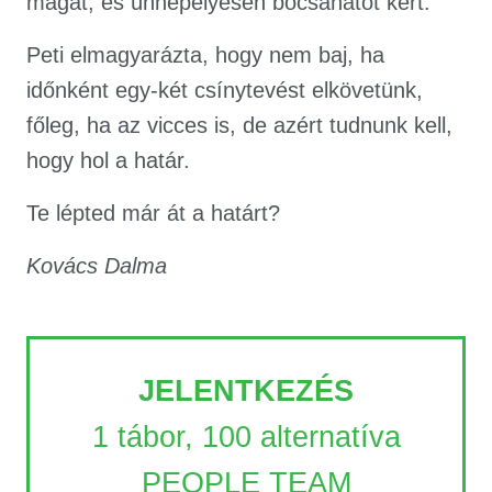
magát, és ünnepélyesen bocsánatot kért.
Peti elmagyarázta, hogy nem baj, ha
időnként egy-két csínytevést elkövetünk,
főleg, ha az vicces is, de azért tudnunk kell,
hogy hol a határ.
Te lépted már át a határt?
Kovács Dalma
JELENTKEZÉS
1 tábor, 100 alternatíva
PEOPLE TEAM