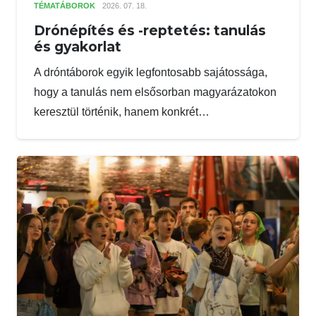
TÉMATÁBOROK
2026. 07. 18.
Drónépítés és -reptetés: tanulás
és gyakorlat
A dróntáborok egyik legfontosabb sajátossága,
hogy a tanulás nem elsősorban magyarázatokon
keresztül történik, hanem konkrét…