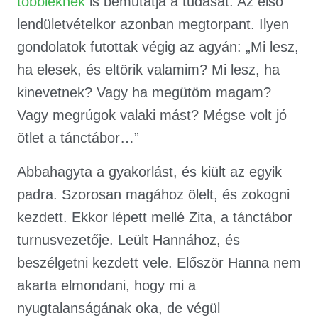
többieknek
is bemutatja a tudását. Az első
lendületvételkor azonban megtorpant. Ilyen
gondolatok futottak végig az agyán: „Mi lesz,
ha elesek, és eltörik valamim? Mi lesz, ha
kinevetnek? Vagy ha megütöm magam?
Vagy megrúgok valaki mást? Mégse volt jó
ötlet a tánctábor…”
Abbahagyta a gyakorlást, és kiült az egyik
padra. Szorosan magához ölelt, és zokogni
kezdett. Ekkor lépett mellé Zita, a tánctábor
turnusvezetője. Leült Hannához, és
beszélgetni kezdett vele. Először Hanna nem
akarta elmondani, hogy mi a
nyugtalanságának oka, de végül