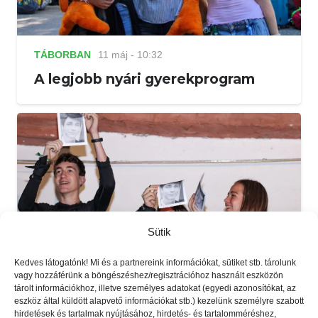
TÁBORBAN
11 máj - 10:32
A legjobb nyári gyerekprogram
Sütik
Kedves látogatónk! Mi és a partnereink információkat, sütiket stb. tárolunk
vagy hozzáférünk a böngészéshez/regisztrációhoz használt eszközön
tárolt információkhoz, illetve személyes adatokat (egyedi azonosítókat, az
eszköz által küldött alapvető információkat stb.) kezelünk személyre szabott
hirdetések és tartalmak nyújtásához, hirdetés- és tartalomméréshez,