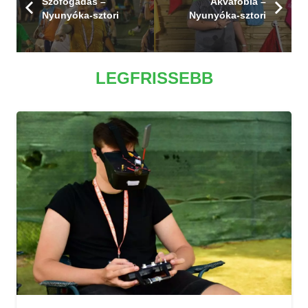
Szófogadás –
Akvafóbia –
Nyunyóka-sztori
Nyunyóka-sztori
LEGFRISSEBB