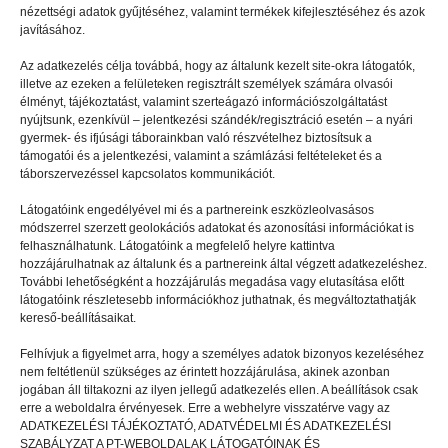
TÁBORBAN
2022.06.26.
nézettségi adatok gyűjtéséhez, valamint termékek kifejlesztéséhez és azok
javításához.
Önfeledt táborozás
Az adatkezelés célja továbbá, hogy az általunk kezelt site-okra látogatók,
illetve az ezeken a felületeken regisztrált személyek számára olvasói
élményt, tájékoztatást, valamint szerteágazó információszolgáltatást
nyújtsunk, ezenkívül – jelentkezési szándék/regisztráció esetén – a nyári
gyermek- és ifjúsági táborainkban való részvételhez biztosítsuk a
támogatói és a jelentkezési, valamint a számlázási feltételeket és a
táborszervezéssel kapcsolatos kommunikációt.
Látogatóink engedélyével mi és a partnereink eszközleolvasásos
módszerrel szerzett geolokációs adatokat és azonosítási információkat is
felhasználhatunk. Látogatóink a megfelelő helyre kattintva
hozzájárulhatnak az általunk és a partnereink által végzett adatkezeléshez.
További lehetőségként a hozzájárulás megadása vagy elutasítása előtt
látogatóink részletesebb információkhoz juthatnak, és megváltoztathatják
kereső-beállításaikat.
Felhívjuk a figyelmet arra, hogy a személyes adatok bizonyos kezeléséhez
nem feltétlenül szükséges az érintett hozzájárulása, akinek azonban
TÁBORBAN
2023.02.17.
jogában áll tiltakozni az ilyen jellegű adatkezelés ellen. A beállítások csak
erre a weboldalra érvényesek. Erre a webhelyre visszatérve vagy az
A sport miatt mehettem
ADATKEZELÉSI TÁJÉKOZTATÓ, ADATVÉDELMI ÉS ADATKEZELÉSI
gamertáborba
SZABÁLYZAT A PT-WEBOLDALAK LÁTOGATÓINAK ÉS