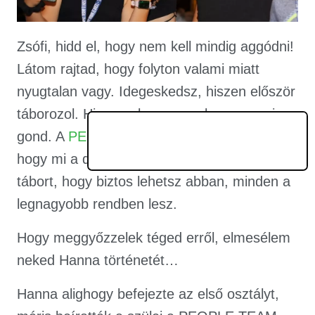
Zsófi, hidd el, hogy nem kell mindig aggódni!
Látom rajtad, hogy folyton valami miatt
nyugtalan vagy. Idegeskedsz, hiszen először
táborozol. Higgy nekem, nem lesz semmi
gond. A
PEOPLE TEAM táborában
tudják,
hogy mi a dörgés. Már annyi ideje vezetik a
tábort, hogy biztos lehetsz abban, minden a
legnagyobb rendben lesz.
Hogy meggyőzzelek téged erről, elmesélem
neked Hanna történetét…
Hanna alighogy befejezte az első osztályt,