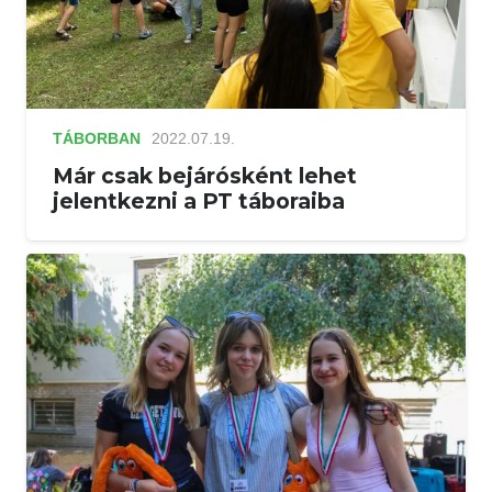
TÁBORBAN
2022.07.19.
Már csak bejárósként lehet
jelentkezni a PT táboraiba