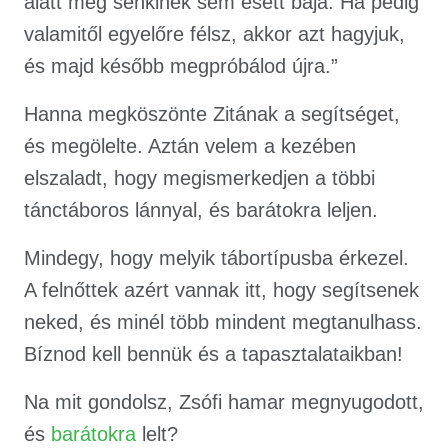
alatt még senkinek sem esett baja. Ha pedig
valamitől egyelőre félsz, akkor azt hagyjuk,
és majd később megpróbálod újra.”
Hanna megköszönte Zitának a segítséget,
és megölelte. Aztán velem a kezében
elszaladt, hogy megismerkedjen a többi
tánctáboros lánnyal, és barátokra leljen.
Mindegy, hogy melyik tábortípusba érkezel.
A felnőttek azért vannak itt, hogy segítsenek
neked, és minél több mindent megtanulhass.
Bíznod kell bennük és a tapasztalataikban!
Na mit gondolsz, Zsófi hamar megnyugodott,
és
barátokra
lelt?