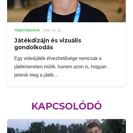
TÉMATÁBOROK
2026. 06. 22.
Játékdizájn és vizuális
gondolkodás
Egy videójáték élvezhetősége nemcsak a
játékmeneten múlik, hanem azon is, hogyan
jelenik meg a játék…
KAPCSOLÓDÓ