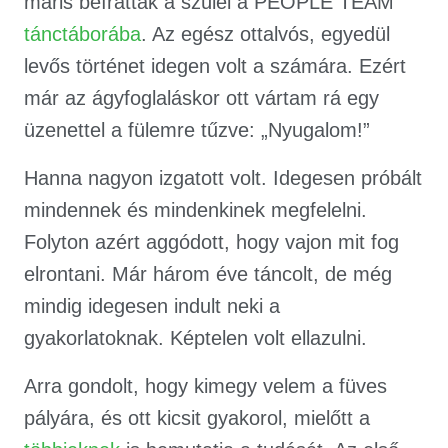
máris beíratták a szülei a PEOPLE TEAM
tánctáborába
. Az egész ottalvós, egyedül
levős történet idegen volt a számára. Ezért
már az ágyfoglaláskor ott vártam rá egy
üzenettel a fülemre tűzve: „Nyugalom!”
Hanna nagyon izgatott volt. Idegesen próbált
mindennek és mindenkinek megfelelni.
Folyton azért aggódott, hogy vajon mit fog
elrontani. Már három éve táncolt, de még
mindig idegesen indult neki a
gyakorlatoknak. Képtelen volt ellazulni.
Arra gondolt, hogy kimegy velem a füves
pályára, és ott kicsit gyakorol, mielőtt a