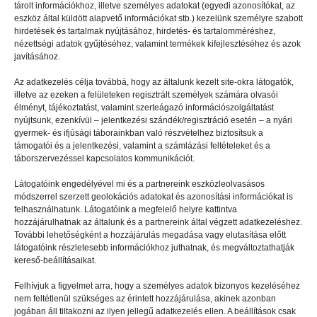
tárolt információkhoz, illetve személyes adatokat (egyedi azonosítókat, az
eszköz által küldött alapvető információkat stb.) kezelünk személyre szabott
hirdetések és tartalmak nyújtásához, hirdetés- és tartalomméréshez,
EGYÉB
2025.03.14.
nézettségi adatok gyűjtéséhez, valamint termékek kifejlesztéséhez és azok
javításához.
PEOPLE TEAM: ahol az esti mese
is alap
Az adatkezelés célja továbbá, hogy az általunk kezelt site-okra látogatók,
illetve az ezeken a felületeken regisztrált személyek számára olvasói
élményt, tájékoztatást, valamint szerteágazó információszolgáltatást
nyújtsunk, ezenkívül – jelentkezési szándék/regisztráció esetén – a nyári
gyermek- és ifjúsági táborainkban való részvételhez biztosítsuk a
támogatói és a jelentkezési, valamint a számlázási feltételeket és a
táborszervezéssel kapcsolatos kommunikációt.
Látogatóink engedélyével mi és a partnereink eszközleolvasásos
módszerrel szerzett geolokációs adatokat és azonosítási információkat is
felhasználhatunk. Látogatóink a megfelelő helyre kattintva
hozzájárulhatnak az általunk és a partnereink által végzett adatkezeléshez.
További lehetőségként a hozzájárulás megadása vagy elutasítása előtt
látogatóink részletesebb információkhoz juthatnak, és megváltoztathatják
kereső-beállításaikat.
Felhívjuk a figyelmet arra, hogy a személyes adatok bizonyos kezeléséhez
nem feltétlenül szükséges az érintett hozzájárulása, akinek azonban
jogában áll tiltakozni az ilyen jellegű adatkezelés ellen. A beállítások csak