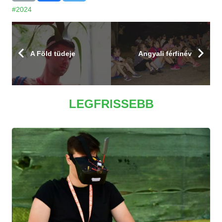
#2024
A Föld tüdeje
Angyali férfinév
LEGFRISSEBB