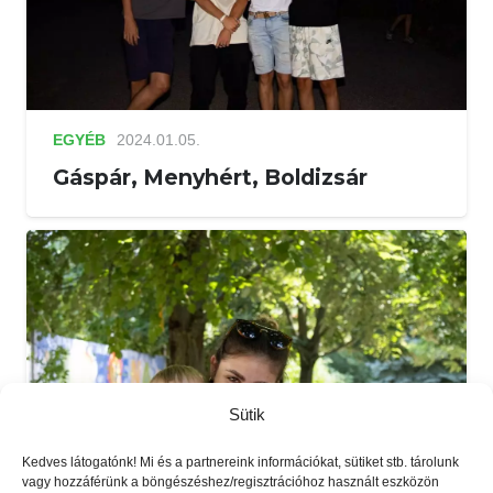
EGYÉB
2024.01.05.
Gáspár, Menyhért, Boldizsár
Sütik
Kedves látogatónk! Mi és a partnereink információkat, sütiket stb. tárolunk
vagy hozzáférünk a böngészéshez/regisztrációhoz használt eszközön