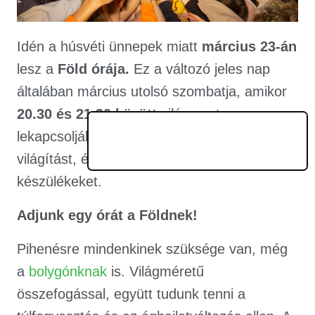
Idén a húsvéti ünnepek miatt
március 23-án
lesz a
Föld órája.
Ez a változó jeles nap
általában március utolsó szombatja, amikor
20.30 és 21.30 között
világszerte
lekapcsolják egy órára a nélkülözhető
világítást, és áramtalanítják az elektromos
készülékeket.
Adjunk egy órát a Földnek!
Pihenésre mindenkinek szüksége van, még
a
bolygónknak
is. Világméretű
összefogással, együtt tudunk tenni a