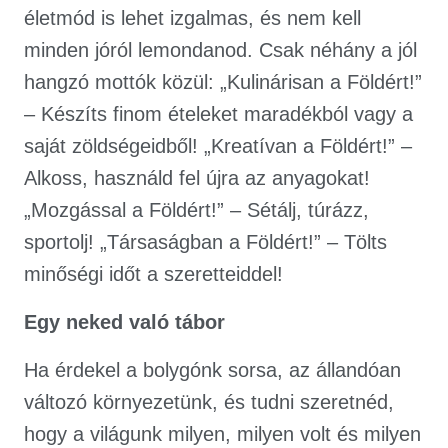
életmód is lehet izgalmas, és nem kell
minden jóról lemondanod. Csak néhány a jól
hangzó mottók közül: „Kulinárisan a Földért!”
– Készíts finom ételeket maradékból vagy a
saját zöldségeidből! „Kreatívan a Földért!” –
Alkoss, használd fel újra az anyagokat!
„Mozgással a Földért!” – Sétálj, túrázz,
sportolj! „Társaságban a Földért!” – Tölts
minőségi időt a szeretteiddel!
Egy neked való tábor
Ha érdekel a bolygónk sorsa, az állandóan
változó környezetünk, és tudni szeretnéd,
hogy a világunk milyen, milyen volt és milyen