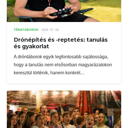
TÉMATÁBOROK
2026. 07. 18.
Drónépítés és -reptetés: tanulás
és gyakorlat
A dróntáborok egyik legfontosabb sajátossága,
hogy a tanulás nem elsősorban magyarázatokon
keresztül történik, hanem konkrét…