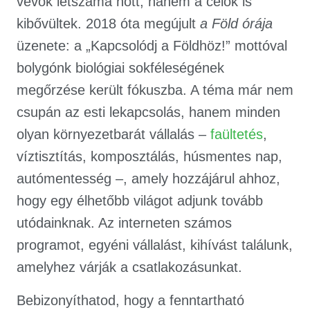
vevők létszáma nőtt, hanem a célok is
kibővültek. 2018 óta megújult
a Föld órája
üzenete: a „Kapcsolódj a Földhöz!” mottóval
bolygónk biológiai sokféleségének
megőrzése került fókuszba. A téma már nem
csupán az esti lekapcsolás, hanem minden
olyan környezetbarát vállalás –
faültetés
,
víztisztítás, komposztálás, húsmentes nap,
autómentesség –, amely hozzájárul ahhoz,
hogy egy élhetőbb világot adjunk tovább
utódainknak. Az interneten számos
programot, egyéni vállalást, kihívást találunk,
amelyhez várják a csatlakozásunkat.
Bebizonyíthatod, hogy a fenntartható