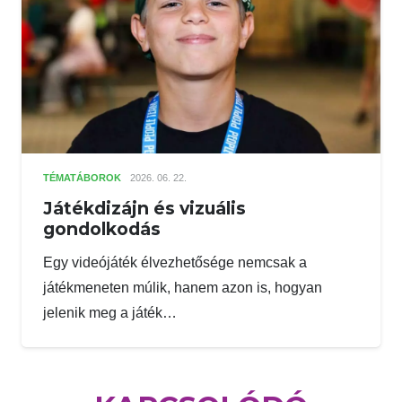
TÉMATÁBOROK
2026. 06. 22.
Játékdizájn és vizuális
gondolkodás
Egy videójáték élvezhetősége nemcsak a
játékmeneten múlik, hanem azon is, hogyan
jelenik meg a játék…