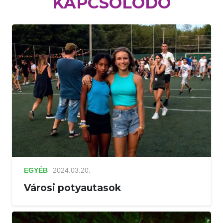
KAPCSOLÓDÓ
EGYÉB
2024.03.20.
Városi potyautasok