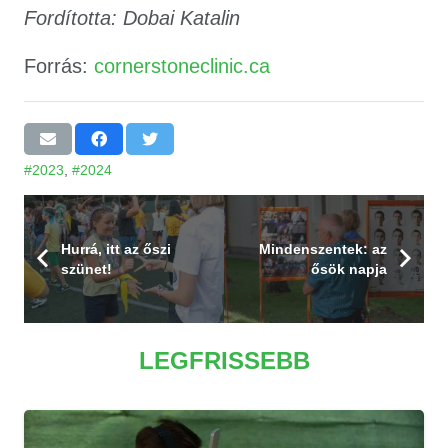
Fordította: Dobai Katalin
Forrás:
cornerstoneclinic.ca
#2023
,
#2024
Hurrá, itt az őszi
Mindenszentek: az
szünet!
ős
ö
k napja
LEGFRISSEBB