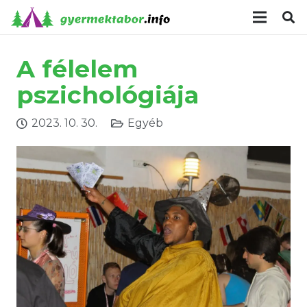
modal-check
A f
é
lelem
pszichol
ó
giája
2023. 10. 30.
Egyéb