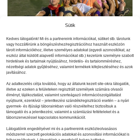
Sütik
Kedves látogatónk! Mi és a partnereink információkat, sütiket stb. tárolunk
vagy hozzáférünk a böngészéshez/regisztrációhoz használt eszközön
tárolt információkhoz, illetve személyes adatokat (egyedi azonosítókat, az
eszköz által küldött alapvető információkat stb.) kezelünk személyre szabott
hirdetések és tartalmak nyújtásához, hirdetés- és tartalomméréshez,
EGYÉB
2023.11.25.
nézettségi adatok gyűjtéséhez, valamint termékek kifejlesztéséhez és azok
javításához.
Ifjúkor Afrikában
Az adatkezelés célja továbbá, hogy az általunk kezelt site-okra látogatók,
illetve az ezeken a felületeken regisztrált személyek számára olvasói
élményt, tájékoztatást, valamint szerteágazó információszolgáltatást
nyújtsunk, ezenkívül – jelentkezési szándék/regisztráció esetén – a nyári
gyermek- és ifjúsági táborainkban való részvételhez biztosítsuk a
támogatói és a jelentkezési, valamint a számlázási feltételeket és a
táborszervezéssel kapcsolatos kommunikációt.
Látogatóink engedélyével mi és a partnereink eszközleolvasásos
módszerrel szerzett geolokációs adatokat és azonosítási információkat is