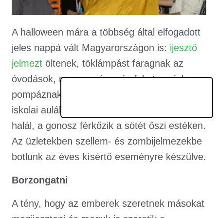
A halloween mára a többség által elfogadott
jeles nappá vált Magyarországon is:
ijesztő
jelmezt
öltenek, töklámpást faragnak az
óvodások, narancssárga és fekete színben
pompáznak
okt
ó
ber 31-e
közeledtével az
iskolai aulák, a nagyobbak fantáziájába a
halál, a gonosz férkőzik a sötét őszi estéken.
Az üzletekben szellem- és zombijelmezekbe
botlunk az éves kísértő eseményre készülve.
Borzongatni
A tény, hogy az emberek szeretnek másokat