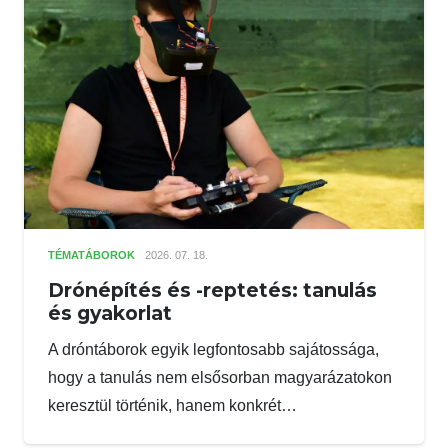
TÉMATÁBOROK
2026. 07. 18.
Drónépítés és -reptetés: tanulás
és gyakorlat
A dróntáborok egyik legfontosabb sajátossága,
hogy a tanulás nem elsősorban magyarázatokon
keresztül történik, hanem konkrét…