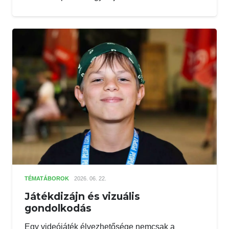
TÉMATÁBOROK
2026. 06. 22.
Játékdizájn és vizuális
gondolkodás
Egy videójáték élvezhetősége nemcsak a