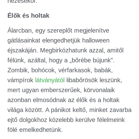
nézésekor.
É
lők
é
s holtak
Álarcban, egy szereplőt megjelenítve
gátlásainkat elengedhetjük halloween
éjszakáján. Megbirkózhatunk azzal, amitől
félünk, azáltal, hogy a „bőrébe bújunk”.
Zombik, bohócok, vérfarkasok, babák,
vámpírok
látványától
libabőrösök leszünk,
mert ugyan emberszerűek, körvonalaik
azonban elmosódnak az élők és a holtak
világa között. A pánikot keltő, minket zavarba
ejtő dolgokhoz közelebb kerülve félelmeink
fölé emelkedhetünk.