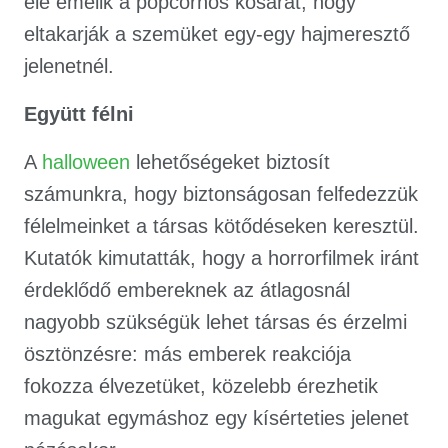
elé emelik a popcornos kosarat, hogy
eltakarják a szemüket egy-egy hajmeresztő
jelenetnél.
Együ
tt f
é
lni
A
halloween
lehetőségeket biztosít
számunkra, hogy biztonságosan felfedezzük
félelmeinket a társas kötődéseken keresztül.
Kutatók kimutatták, hogy a horrorfilmek iránt
érdeklődő embereknek az átlagosnál
nagyobb szükségük lehet társas és érzelmi
ösztönzésre: más emberek reakciója
fokozza élvezetüket, közelebb érezhetik
magukat egymáshoz egy kísérteties jelenet