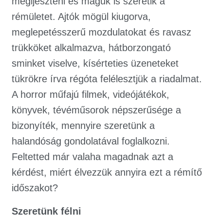
megijeszteni és maguk is szeretik a
rémületet. Ajtók mögül kiugorva,
meglepetésszerű mozdulatokat és ravasz
trükköket alkalmazva, hátborzongató
sminket viselve, kísérteties üzeneteket
tükrökre írva régóta felélesztjük a riadalmat.
A horror műfajú filmek, videójátékok,
könyvek, tévéműsorok népszerűsége a
bizonyíték, mennyire szeretünk a
halandóság gondolatával foglalkozni.
Feltetted már valaha magadnak azt a
kérdést, miért élvezzük annyira ezt a rémítő
időszakot?
Szeretü
nk f
é
lni