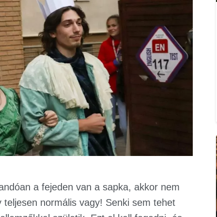
landóan a fejeden van a sapka, akkor nem
y teljesen normális vagy! Senki sem tehet