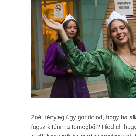
Zoé, tényleg úgy gondolod, hogy ha ál
fogsz kitűnni a tömegből? Hidd el, hog