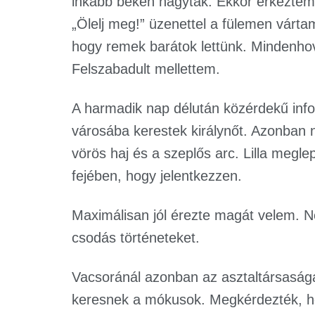
inkább békén hagyták. Ekkor érkeztem
„Ölelj meg!” üzenettel a fülemen várt
hogy remek barátok lettünk. Mindenho
Felszabadult mellettem.
A harmadik nap délután közérdekű inf
városába kerestek királynőt. Azonban n
vörös haj és a szeplős arc. Lilla megle
fejében, hogy jelentkezzen.
Maximálisan jól érezte magát velem. Ne
csodás történeteket.
Vacsoránál azonban az asztaltársaságán
keresnek a mókusok. Megkérdezték, ho