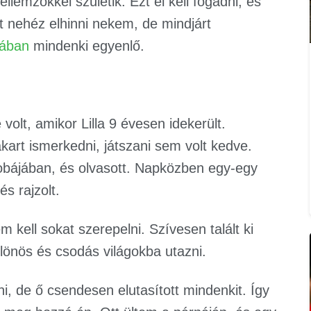
ellemzőkkel születik. Ezt el kell fogadni, és
 nehéz elhinni nekem, de mindjárt
ában
mindenki egyenlő.
lt, amikor Lilla 9 évesen idekerült.
kart ismerkedni, játszani sem volt kedve.
obájában, és olvasott. Napközben egy-egy
s rajzolt.
m kell sokat szerepelni. Szívesen talált ki
ülönös és csodás világokba utazni.
, de ő csendesen elutasított mindenkit. Így