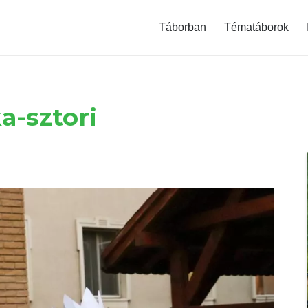
modal-check
Táborban
Tématáborok
a-sztori