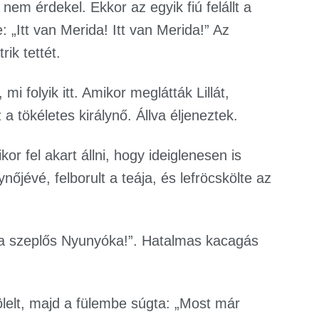
t nem érdekel. Ekkor az egyik fiú felállt a
 „Itt van Merida! Itt van Merida!” Az
rik tettét.
i folyik itt. Amikor meglátták Lillát,
a tökéletes királynő. Állva éljeneztek.
kor fel akart állni, hogy ideiglenesen is
ynőjévé, felborult a teája, és lefröcskölte az
és a szeplős Nyunyóka!”. Hatalmas kacagás
ölelt, majd a fülembe súgta: „Most már