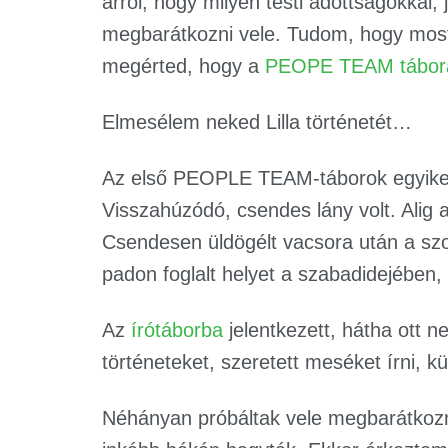
arról, hogy milyen testi adottságokkal, j
megbarátkozni vele. Tudom, hogy most
megérted, hogy a
PEOPE TEAM tábor
Elmesélem neked Lilla történetét…
Az első PEOPLE TEAM-táborok egyike vo
Visszahúzódó, csendes lány volt. Alig a
Csendesen üldögélt vacsora után a sz
padon foglalt helyet a szabadidejében, é
Az
írótáborba
jelentkezett, hátha ott ne
történeteket, szeretett meséket írni, k
Néhányan próbáltak vele megbarátkozni