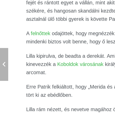
fejét és rántott egyet a vállán, mint aki
székére, és hangosan skandálni kezdte:
asztalnál ülő többi gyerek is követte Pat
A
felnőttek
odajöttek, hogy megnézzék, m
mindenki biztos volt benne, hogy ő lesz 
Lilla kipirulva, de beadta a derekát. Ami
kinevezzék a
Koboldok városának
királ
arcomat.
Erre Patrik felkiáltott, hogy „Merida 
tört ki az ebédlőben.
Lilla rám nézett, és nevetve magához 