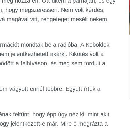
 meg hozzá én. Ott ültem a párnáján, és egy
am, hogy megszeressen. Nem volt kérdés,
vá magával vitt, rengeteget mesélt nekem.
ormációt mondtak be a rádióba. A Koboldok
em jelentkezhetett akárki. Kikötés volt a
pődött a felhíváson, és meg sem fordult a
m vágyott ennél többre. Együtt írtuk a
ak feltűnt, hogy épp úgy néz ki, mint akit
gy jelentkezett-e már. Mire ő megrázta a