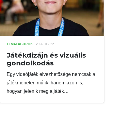
TÉMATÁBOROK
2026. 06. 22.
Játékdizájn és vizuális
gondolkodás
Egy videójáték élvezhetősége nemcsak a
játékmeneten múlik, hanem azon is,
hogyan jelenik meg a játék…