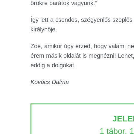
örökre barátok vagyunk.”
Így lett a csendes, szégyenlős szeplő
királynője.
Zoé, amikor úgy érzed, hogy valami ne
érem másik oldalát is megnézni! Lehet,
eddig a dolgokat.
Kovács Dalma
JELE
1 tábor, 