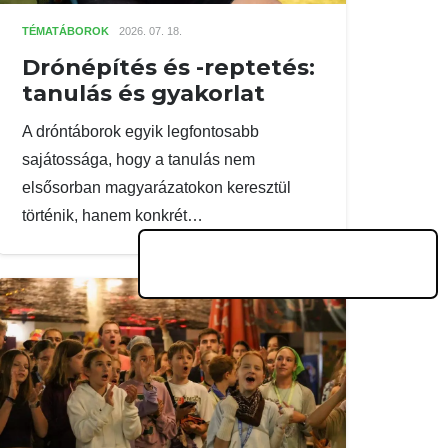
TÉMATÁBOROK
2026. 07. 18.
Drónépítés és -reptetés:
tanulás és gyakorlat
A dróntáborok egyik legfontosabb
sajátossága, hogy a tanulás nem
elsősorban magyarázatokon keresztül
történik, hanem konkrét…