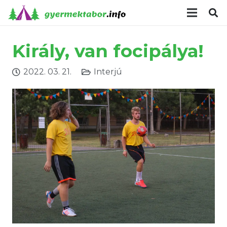
modal-check
Király, van focipálya!
2022. 03. 21.
Interjú