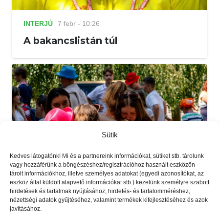
INTERJÚ
7 febr - 10:26
A bakancslistán túl
Sütik
Kedves látogatónk! Mi és a partnereink információkat, sütiket stb. tárolunk
vagy hozzáférünk a böngészéshez/regisztrációhoz használt eszközön
tárolt információkhoz, illetve személyes adatokat (egyedi azonosítókat, az
eszköz által küldött alapvető információkat stb.) kezelünk személyre szabott
hirdetések és tartalmak nyújtásához, hirdetés- és tartalomméréshez,
nézettségi adatok gyűjtéséhez, valamint termékek kifejlesztéséhez és azok
INTERJÚ
2023.03.14.
javításához.