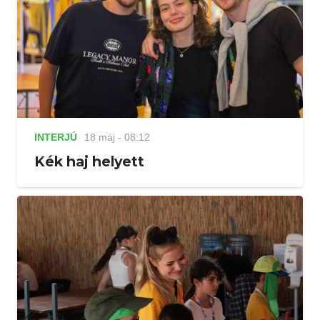
INTERJÚ
18 máj - 08:12
Kék haj helyett