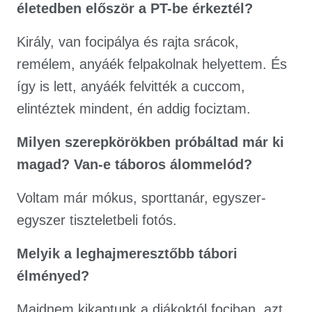
életedben először a PT-be érkeztél?
Király, van focipálya és rajta srácok,
remélem, anyáék felpakolnak helyettem. És
így is lett, anyáék felvitték a cuccom,
elintéztek mindent, én addig fociztam.
Milyen szerepkörökben próbáltad már ki
magad? Van-e táboros álommelód?
Voltam már mókus, sporttanár, egyszer-
egyszer tiszteletbeli fotós.
Melyik a leghajmeresztőbb tábori
élményed?
Majdnem kikaptunk a diákoktól fociban, azt