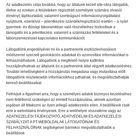
Átölelem, aki fél
Az adatkezelés célja továbbá, hogy az általunk kezelt site-okra látogatók,
illetve az ezeken a felületeken regisztrált személyek számára olvasói
élményt, tájékoztatást, valamint szerteágazó információszolgáltatást
nyújtsunk, ezenkívül – jelentkezési szándék/regisztráció esetén – a nyári
gyermek- és ifjúsági táborainkban való részvételhez biztosítsuk a
támogatói és a jelentkezési, valamint a számlázási feltételeket és a
táborszervezéssel kapcsolatos kommunikációt.
Látogatóink engedélyével mi és a partnereink eszközleolvasásos
módszerrel szerzett geolokációs adatokat és azonosítási információkat is
felhasználhatunk. Látogatóink a megfelelő helyre kattintva
hozzájárulhatnak az általunk és a partnereink által végzett adatkezeléshez.
További lehetőségként a hozzájárulás megadása vagy elutasítása előtt
látogatóink részletesebb információkhoz juthatnak, és megváltoztathatják
kereső-beállításaikat.
Felhívjuk a figyelmet arra, hogy a személyes adatok bizonyos kezeléséhez
nem feltétlenül szükséges az érintett hozzájárulása, akinek azonban
jogában áll tiltakozni az ilyen jellegű adatkezelés ellen. A beállítások csak
INTERJÚ
2022.09.13.
erre a weboldalra érvényesek. Erre a webhelyre visszatérve vagy az
ADATKEZELÉSI TÁJÉKOZTATÓ, ADATVÉDELMI ÉS ADATKEZELÉSI
A kajaügyelet elit klub
SZABÁLYZAT A PT-WEBOLDALAK LÁTOGATÓINAK ÉS
FELHASZNÁLÓINAK segítségével bármikor megváltoztathatók a
beállítások.