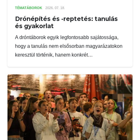
TÉMATÁBOROK
2026. 07. 18.
Drónépítés és -reptetés: tanulás
és gyakorlat
A dróntáborok egyik legfontosabb sajátossága,
hogy a tanulás nem elsősorban magyarázatokon
keresztül történik, hanem konkrét…