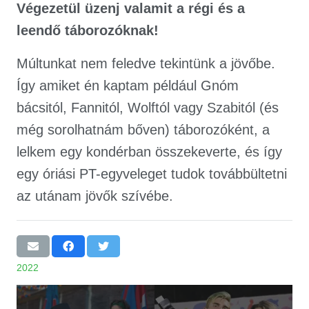
Végezetül üzenj valamit a régi és a
leendő táborozóknak!
Múltunkat nem feledve tekintünk a jövőbe.
Így amiket én kaptam például Gnóm
bácsitól, Fannitól, Wolftól vagy Szabitól (és
még sorolhatnám bőven) táborozóként, a
lelkem egy kondérban összekeverte, és így
egy óriási PT-egyveleget tudok továbbültetni
az utánam jövők szívébe.
2022