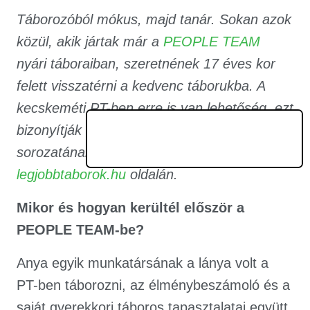
Táborozóból mókus, majd tanár. Sokan azok
közül, akik jártak már a
PEOPLE TEAM
nyári táboraiban, szeretnének 17 éves kor
felett visszatérni a kedvenc táborukba. A
kecskeméti PT-ben erre is van lehetőség, ezt
bizonyítják ezúttal G. szavai. A tanárinterjúk
sorozatának korábbi darabjait megtalálod a
l
egjobbtaborok.hu
oldalán.
Mikor és hogyan kerültél először a
PEOPLE TEAM-be?
Anya egyik munkatársának a lánya volt a
PT-ben táborozni, az élménybeszámoló és a
saját gyerekkori táboros tapasztalatai együtt