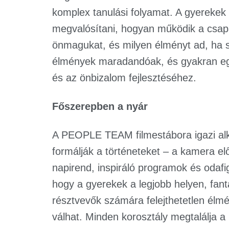
komplex tanulási folyamat. A gyerekek f
megvalósítani, hogyan működik a csapa
önmagukat, és milyen élményt ad, ha sa
élmények maradandóak, és gyakran egés
és az önbizalom fejlesztéséhez.
Főszerepben a nyár
A PEOPLE TEAM filmestábora igazi alk
formálják a történeteket – a kamera el
napirend, inspiráló programok és odafi
hogy a gyerekek a legjobb helyen, fant
résztvevők számára felejthetetlen élm
válhat. Minden korosztály megtalálja a h