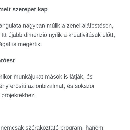
melt szerepet kap
hangulata nagyban múlik a zenei aláfestésen,
 újabb dimenzió nyílik a kreativitásuk előtt,
ágát is megértik.
atóest
amikor munkájukat mások is látják, és
ény erősíti az önbizalmat, és sokszor
v projektekhez.
an nemcsak szórakoztató program, hanem