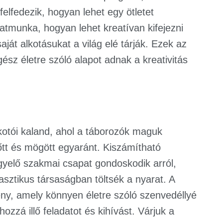
elfedezik, hogyan lehet egy ötletet
tmunka, hogyan lehet kreatívan kifejezni
ját alkotásukat a világ elé tárják. Ezek az
z életre szóló alapot adnak a kreativitás
otói kaland, ahol a táborozók maguk
őtt és mögött egyaránt. Kiszámítható
gyelő szakmai csapat gondoskodik arról,
asztikus társaságban töltsék a nyarat. A
ény, amely könnyen életre szóló szenvedéllyé
ozzá illő feladatot és kihívást. Várjuk a