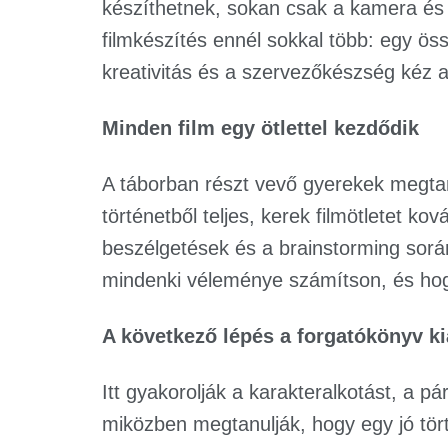
készíthetnek, sokan csak a kamera és 
filmkészítés ennél sokkal több: egy ös
kreativitás és a szervezőkészség kéz a
Minden film egy ötlettel kezdődik
A táborban részt vevő gyerekek megta
történetből teljes, kerek filmötletet ko
beszélgetések és a brainstorming sorá
mindenki véleménye számítson, és hogy
A következő lépés a forgatókönyv ki
Itt gyakorolják a karakteralkotást, a pá
miközben megtanulják, hogy egy jó tört