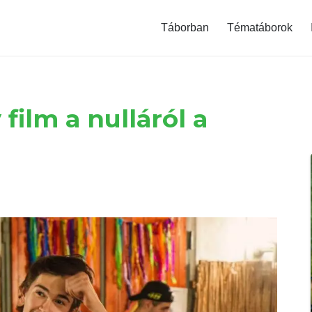
modal-check
Táborban
Tématáborok
film a nulláról a