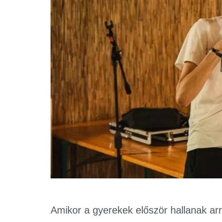
Amikor a gyerekek először hallanak arró