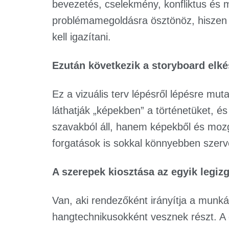
bevezetés, cselekmény, konfliktus és m
problémamegoldásra ösztönöz, hiszen 
kell igazítani.
Ezután következik a storyboard elké
Ez a vizuális terv lépésről lépésre mut
láthatják „képekben” a történetüket, é
szavakból áll, hanem képekből és mozg
forgatások is sokkal könnyebben szerv
A szerepek kiosztása az egyik legi
Van, aki rendezőként irányítja a munk
hangtechnikusokként vesznek részt. A 