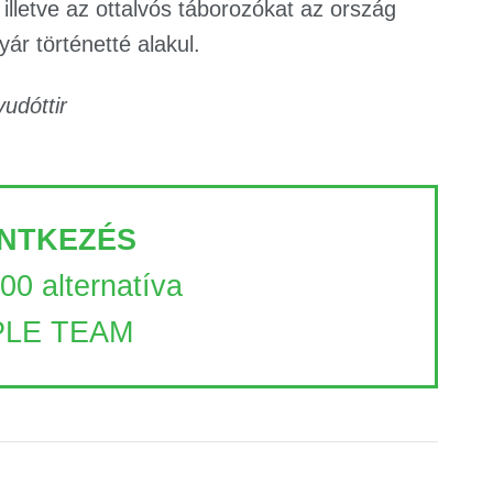
lletve az ottalvós táborozókat az ország
yár történetté alakul.
udóttir
NTKEZÉS
100 alternatíva
LE TEAM