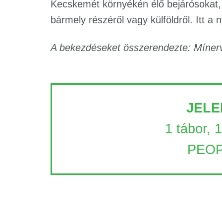
Kecskemét környékén élő bejárósokat, i
bármely részéről vagy külföldről. Itt a n
A bekezdéseket összerendezte: Mínerv
JELE
1 tábor, 
PEOP