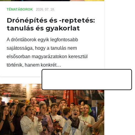
TÉMATÁBOROK
2026. 07. 18.
Drónépítés és -reptetés:
tanulás és gyakorlat
A dróntáborok egyik legfontosabb
sajátossága, hogy a tanulás nem
elsősorban magyarázatokon keresztül
történik, hanem konkrét…