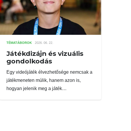
TÉMATÁBOROK
2026. 06. 22.
Játékdizájn és vizuális
gondolkodás
Egy videójáték élvezhetősége nemcsak a
játékmeneten múlik, hanem azon is,
hogyan jelenik meg a játék…