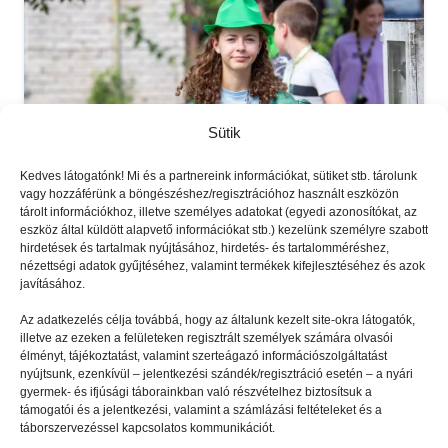
Sütik
Kedves látogatónk! Mi és a partnereink információkat, sütiket stb. tárolunk
vagy hozzáférünk a böngészéshez/regisztrációhoz használt eszközön
tárolt információkhoz, illetve személyes adatokat (egyedi azonosítókat, az
eszköz által küldött alapvető információkat stb.) kezelünk személyre szabott
GYEREKSZEM
2025.02.17.
hirdetések és tartalmak nyújtásához, hirdetés- és tartalomméréshez,
Majdnem meghaltunk a
nézettségi adatok gyűjtéséhez, valamint termékek kifejlesztéséhez és azok
javításához.
nevetéstől
Az adatkezelés célja továbbá, hogy az általunk kezelt site-okra látogatók,
illetve az ezeken a felületeken regisztrált személyek számára olvasói
élményt, tájékoztatást, valamint szerteágazó információszolgáltatást
nyújtsunk, ezenkívül – jelentkezési szándék/regisztráció esetén – a nyári
gyermek- és ifjúsági táborainkban való részvételhez biztosítsuk a
támogatói és a jelentkezési, valamint a számlázási feltételeket és a
táborszervezéssel kapcsolatos kommunikációt.