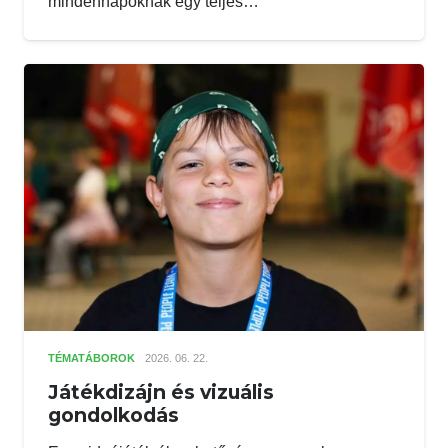
mindennapoknak egy teljes…
TÉMATÁBOROK
2026. 06. 22.
Játékdizájn és vizuális
gondolkodás