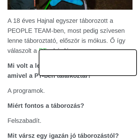
A 18 éves Hajnal egyszer táborozott a
PEOPLE TEAM-ben, most pedig szívesen
lenne táboroztató, először is mókus. Ő így
válaszolt a
PT-s
kérdéssorra.
Mi volt a legmeghökkentőbb dolog,
amivel a PT-ben találkoztál?
A programok.
Miért fontos a táborozás?
Felszabadít.
Mit vársz egy igazán jó táborozástól?