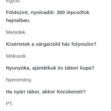
Együtt.
Földszint, nyolcadik: 300 lépcsőfok
hajnalban.
Meredek.
Kísértetek a sárga/zöld ház folyosóin?
Mókusok.
Nyunyóka, ajándékok és tábori kupa?
Nyeremény.
Ha nyári tábor, akkor Kecskemét?
PT.