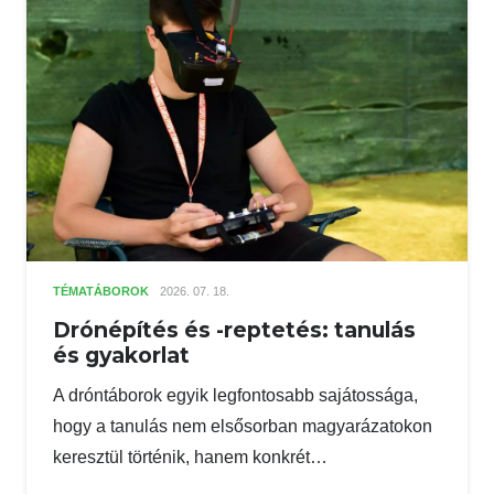
TÉMATÁBOROK
2026. 07. 18.
Drónépítés és -reptetés: tanulás
és gyakorlat
A dróntáborok egyik legfontosabb sajátossága,
hogy a tanulás nem elsősorban magyarázatokon
keresztül történik, hanem konkrét…