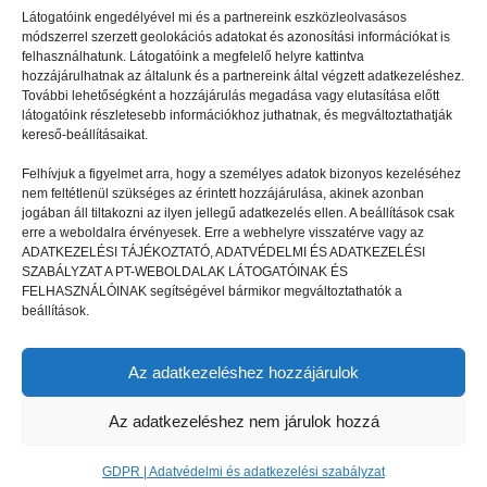
Látogatóink engedélyével mi és a partnereink eszközleolvasásos
módszerrel szerzett geolokációs adatokat és azonosítási információkat is
felhasználhatunk. Látogatóink a megfelelő helyre kattintva
hozzájárulhatnak az általunk és a partnereink által végzett adatkezeléshez.
További lehetőségként a hozzájárulás megadása vagy elutasítása előtt
látogatóink részletesebb információkhoz juthatnak, és megváltoztathatják
kereső-beállításaikat.
Felhívjuk a figyelmet arra, hogy a személyes adatok bizonyos kezeléséhez
nem feltétlenül szükséges az érintett hozzájárulása, akinek azonban
GYEREKSZEM
2023.03.20.
jogában áll tiltakozni az ilyen jellegű adatkezelés ellen. A beállítások csak
erre a weboldalra érvényesek. Erre a webhelyre visszatérve vagy az
Gyakoroltam a magyar nyelvet a
ADATKEZELÉSI TÁJÉKOZTATÓ, ADATVÉDELMI ÉS ADATKEZELÉSI
táborban
SZABÁLYZAT A PT-WEBOLDALAK LÁTOGATÓINAK ÉS
FELHASZNÁLÓINAK segítségével bármikor megváltoztathatók a
beállítások.
Az adatkezeléshez hozzájárulok
© 2026 gyermektabor.info | Minden jog fenntartva
Az adatkezeléshez nem járulok hozzá
GDPR | Adatvédelmi és adatkezelési szabályzat
GDPR | Adatvédelmi és adatkezelési szabályzat