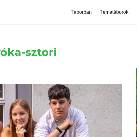
modal-check
Táborban
Tématáborok
óka-sztori