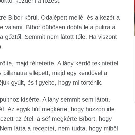
októl kezdeni a főzést.
re Bíbor körül. Odalépett mellé, és a kezét a
e valami. Bíbor dühösen dobta le a pultra a
 gőztől. Semmit nem látott tőle. Ha viszont
a.
lte, majd félretette. A lány kérdő tekintettel
y pillanatra ellépett, majd egy kendővel a
jük gyűlt, és figyelte, hogy mi történik.
ulthoz kísérte. A lány semmit sem látott.
séf. Az egyik fiút megkérte, hogy hozzon ide
zett az étel, a séf megkérte Bíbort, hogy
. Nem látta a receptet, nem tudta, hogy miből