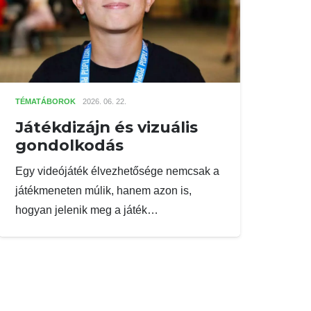
TÉMATÁBOROK
2026. 06. 22.
Játékdizájn és vizuális
gondolkodás
Egy videójáték élvezhetősége nemcsak a
játékmeneten múlik, hanem azon is,
hogyan jelenik meg a játék…