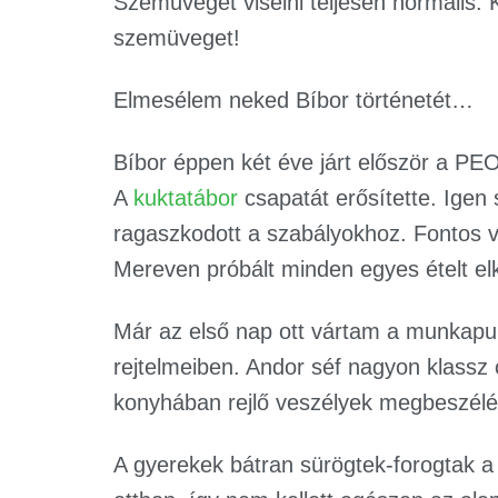
Szemüveget viselni teljesen normális.
szemüveget!
Elmesélem neked Bíbor történetét…
Bíbor éppen két éve járt először a PE
A
kuktatábor
csapatát erősítette. Igen 
ragaszkodott a szabályokhoz. Fontos v
Mereven próbált minden egyes ételt elk
Már az első nap ott vártam a munkapult
rejtelmeiben. Andor séf nagyon klassz 
konyhában rejlő veszélyek megbeszélé
A gyerekek bátran sürögtek-forogtak a