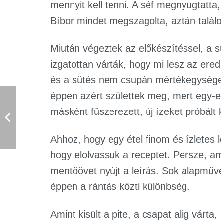
mennyit kell tenni. A séf megnyugtatta
Bíbor mindet megszagolta, aztán találo
Miután végeztek az előkészítéssel, a 
izgatottan várták, hogy mi lesz az er
és a sütés nem csupán mértékegységekb
éppen azért születtek meg, mert egy-e
másként fűszerezett, új ízeket próbált k
Ahhoz, hogy egy étel finom és ízletes
hogy elolvassuk a receptet. Persze, a
mentőövet nyújt a leírás. Sok alapműv
éppen a rántás közti különbség.
Amint kisült a pite, a csapat alig várta