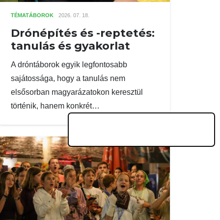
TÉMATÁBOROK
2026. 07. 18.
Drónépítés és -reptetés:
tanulás és gyakorlat
A dróntáborok egyik legfontosabb
sajátossága, hogy a tanulás nem
elsősorban magyarázatokon keresztül
történik, hanem konkrét…