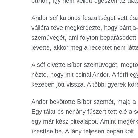
otthon, így nem kellett egészen az alap
Andor séf különös feszültséget vett ész
vállára téve megkérdezte, hogy bántja-
szemüvegét, ami folyton bepárásodott a
levette, akkor meg a receptet nem látt
A séf elvette Bíbor szemüvegét, megtörö
nézte, hogy mit csinál Andor. A férfi eg
kezében jött vissza. A többi gyerek köré
Andor bekötötte Bíbor szemét, majd a p
Egy tálat és néhány fűszert tett elé a 
egy már kész pitealapot. Amint megérke
ízesítse be. A lány teljesen bepánikolt