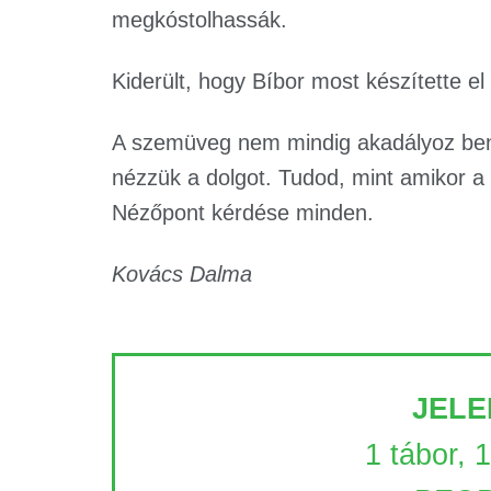
megkóstolhassák.
Kiderült, hogy Bíbor most készítette el 
A szemüveg nem mindig akadályoz ben
nézzük a dolgot. Tudod, mint amikor a p
Nézőpont kérdése minden.
Kovács Dalma
JELE
1 tábor, 