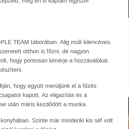
 Képzeld, még én is kaptam egyszer
OPLE TEAM táborában. Alig múlt kilencéves.
szeretett otthon is főzni, de nagyon
olt, hogy pontosan kimérje a hozzávalókat.
észíteni.
ján, hogy együtt merüljünk el a főzés
csapatot kapott. Az eligazítás és a
se után máris kezdődött a munka.
 konyhában. Szinte már mindenki kis séf volt