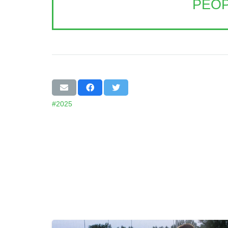
PEOP
#2025