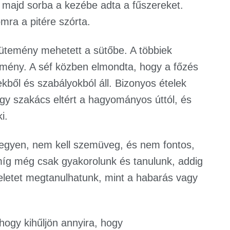
, majd sorba a kezébe adta a fűszereket.
mra a pitére szórta.
sütemény mehetett a sütőbe. A többiek
edmény. A séf közben elmondta, hogy a főzés
ől és szabályokból áll. Bizonyos ételek
gy szakács eltért a hagyományos úttól, és
i.
 legyen, nem kell szemüveg, és nem fontos,
míg még csak gyakorolunk és tanulunk, addig
eletet megtanulhatunk, mint a habarás vagy
, hogy kihűljön annyira, hogy