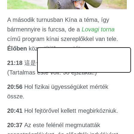
A második turnusban Kína a téma, így
bármennyire is furcsa, de a
Lovagi torna
című program kínai szereplőkkel van tele.
Élőben
közvetítjük az estét.
21:18
這是一個有意義的夜晚。晚安! –
(Tartalmas este volt. Jó éjszakát!)
20:56
Hol fizikai ügyességüket mérték
össze.
20:41
Hol fejtörővel kellett megbirkózniuk.
20:37
Az este felénél megmutatták