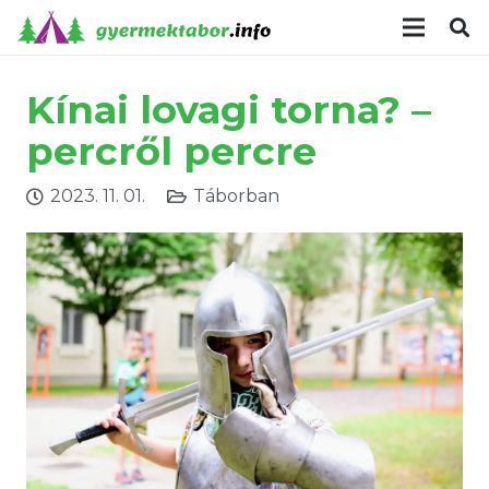
modal-check
Kínai lovagi torna? –
percről percre
2023. 11. 01.
Táborban