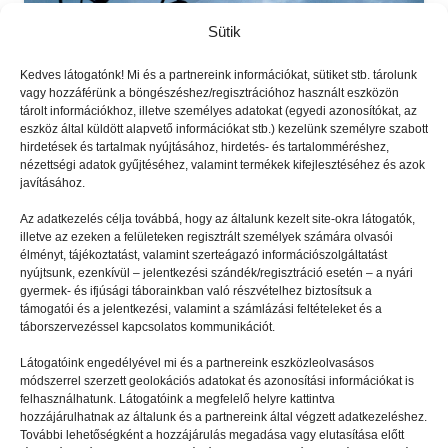
Sütik
Kedves látogatónk! Mi és a partnereink információkat, sütiket stb. tárolunk
vagy hozzáférünk a böngészéshez/regisztrációhoz használt eszközön
tárolt információkhoz, illetve személyes adatokat (egyedi azonosítókat, az
eszköz által küldött alapvető információkat stb.) kezelünk személyre szabott
hirdetések és tartalmak nyújtásához, hirdetés- és tartalomméréshez,
nézettségi adatok gyűjtéséhez, valamint termékek kifejlesztéséhez és azok
TÁBORBAN
2021.07.07.
javításához.
A dróntáborokról
Az adatkezelés célja továbbá, hogy az általunk kezelt site-okra látogatók,
illetve az ezeken a felületeken regisztrált személyek számára olvasói
élményt, tájékoztatást, valamint szerteágazó információszolgáltatást
nyújtsunk, ezenkívül – jelentkezési szándék/regisztráció esetén – a nyári
gyermek- és ifjúsági táborainkban való részvételhez biztosítsuk a
támogatói és a jelentkezési, valamint a számlázási feltételeket és a
táborszervezéssel kapcsolatos kommunikációt.
Látogatóink engedélyével mi és a partnereink eszközleolvasásos
módszerrel szerzett geolokációs adatokat és azonosítási információkat is
felhasználhatunk. Látogatóink a megfelelő helyre kattintva
hozzájárulhatnak az általunk és a partnereink által végzett adatkezeléshez.
További lehetőségként a hozzájárulás megadása vagy elutasítása előtt