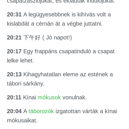
csapatzászlójukat, és előadták indulójukat.
20:31
A legügyesebbnek is kihívás volt a
kislabdát a cérnán át a végbe juttatni.
20:21
下午好 ( Jó napot!)
20:17
Egy frappáns csapatinduló a csapat
lelke lehet.
20:13
Kihagyhatatlan eleme az estének a
tábori sárkány.
20:11
Kínai
mókusok
vonulnak.
20:04
A
táborozók
izgatottan várták a kínai
mókusaikat.