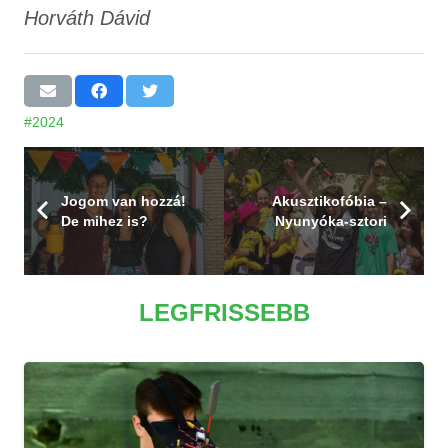
Horváth Dávid
#2024
Jogom van hozzá!
Akusztikofóbia –
De mihez is?
Nyunyóka-sztori
LEGFRISSEBB