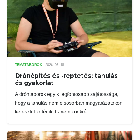
TÉMATÁBOROK
2026. 07. 18.
Drónépítés és -reptetés: tanulás
és gyakorlat
A dróntáborok egyik legfontosabb sajátossága,
hogy a tanulás nem elsősorban magyarázatokon
keresztül történik, hanem konkrét…