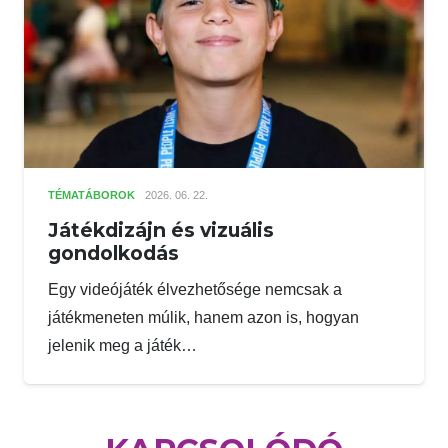
TÉMATÁBOROK
2026. 06. 22.
Játékdizájn és vizuális
gondolkodás
Egy videójáték élvezhetősége nemcsak a
játékmeneten múlik, hanem azon is, hogyan
jelenik meg a játék…