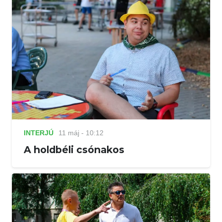
INTERJÚ
11 máj - 10:12
A holdbéli csónakos