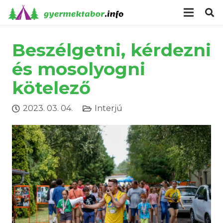
modal-check
Beszélgetni, kérdezni
és mosolyogni
kötelező
2023. 03. 04.
Interjú