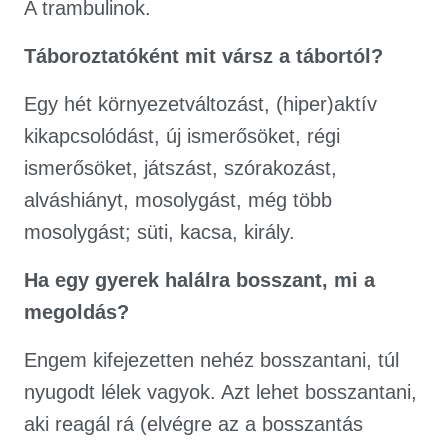
A trambulinok.
Táboroztatóként mit vársz a tábortól?
Egy hét környezetváltozást, (hiper)aktív
kikapcsolódást, új ismerősöket, régi
ismerősöket, játszást, szórakozást,
alváshiányt, mosolygást, még több
mosolygást; süti, kacsa, király.
Ha egy gyerek halálra bosszant, mi a
megoldás?
Engem kifejezetten nehéz bosszantani, túl
nyugodt lélek vagyok. Azt lehet bosszantani,
aki reagál rá (elvégre az a bosszantás