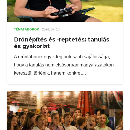
TÉMATÁBOROK
2026. 07. 18.
Drónépítés és -reptetés: tanulás
és gyakorlat
A dróntáborok egyik legfontosabb sajátossága,
hogy a tanulás nem elsősorban magyarázatokon
keresztül történik, hanem konkrét…