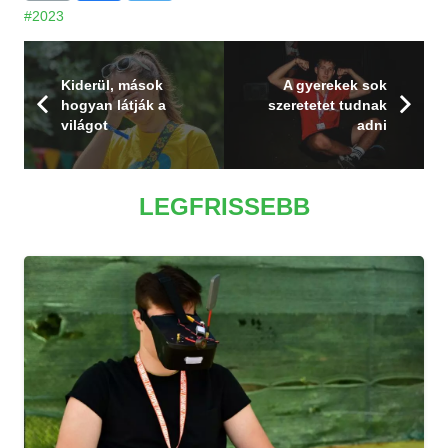
#2023
Kiderül, mások
A gyerekek sok
hogyan látják a
szeretetet tudnak
világot
adni
LEGFRISSEBB