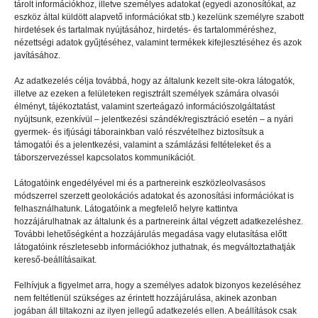
tárolt információkhoz, illetve személyes adatokat (egyedi azonosítókat, az
eszköz által küldött alapvető információkat stb.) kezelünk személyre szabott
hirdetések és tartalmak nyújtásához, hirdetés- és tartalomméréshez,
INTERJÚ
2022.11.12.
nézettségi adatok gyűjtéséhez, valamint termékek kifejlesztéséhez és azok
javításához.
No para, figyelünk mindenre
Az adatkezelés célja továbbá, hogy az általunk kezelt site-okra látogatók,
illetve az ezeken a felületeken regisztrált személyek számára olvasói
élményt, tájékoztatást, valamint szerteágazó információszolgáltatást
nyújtsunk, ezenkívül – jelentkezési szándék/regisztráció esetén – a nyári
gyermek- és ifjúsági táborainkban való részvételhez biztosítsuk a
támogatói és a jelentkezési, valamint a számlázási feltételeket és a
táborszervezéssel kapcsolatos kommunikációt.
Látogatóink engedélyével mi és a partnereink eszközleolvasásos
módszerrel szerzett geolokációs adatokat és azonosítási információkat is
felhasználhatunk. Látogatóink a megfelelő helyre kattintva
hozzájárulhatnak az általunk és a partnereink által végzett adatkezeléshez.
További lehetőségként a hozzájárulás megadása vagy elutasítása előtt
látogatóink részletesebb információkhoz juthatnak, és megváltoztathatják
kereső-beállításaikat.
Felhívjuk a figyelmet arra, hogy a személyes adatok bizonyos kezeléséhez
nem feltétlenül szükséges az érintett hozzájárulása, akinek azonban
INTERJÚ
2022.10.07.
jogában áll tiltakozni az ilyen jellegű adatkezelés ellen. A beállítások csak