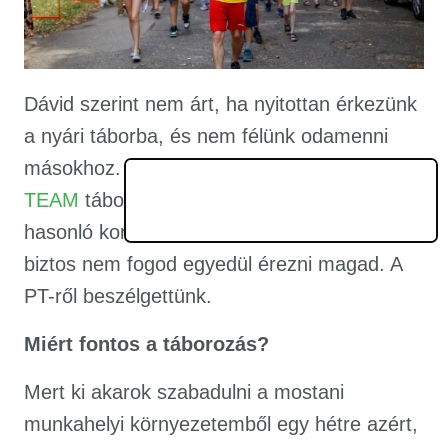
Dávid szerint nem árt, ha nyitottan érkezünk
a nyári táborba, és nem félünk odamenni
másokhoz. Ha félénk vagy, a
PEOPLE
TEAM
táboroztatói segítenek hozzád
hasonló korú társakat találni, így egész
biztos nem fogod egyedül érezni magad. A
PT-ről beszélgettünk.
Miért fontos a táborozás?
Mert ki akarok szabadulni a mostani
munkahelyi környezetemből egy hétre azért,