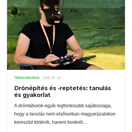
TÉMATÁBOROK
2026. 07. 18.
Drónépítés és -reptetés: tanulás
és gyakorlat
A dróntáborok egyik legfontosabb sajátossága,
hogy a tanulás nem elsősorban magyarázatokon
keresztül történik, hanem konkrét…