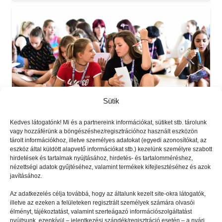
Sütik
Kedves látogatónk! Mi és a partnereink információkat, sütiket stb. tárolunk
vagy hozzáférünk a böngészéshez/regisztrációhoz használt eszközön
tárolt információkhoz, illetve személyes adatokat (egyedi azonosítókat, az
eszköz által küldött alapvető információkat stb.) kezelünk személyre szabott
GYEREKSZEM
2022.07.21.
hirdetések és tartalmak nyújtásához, hirdetés- és tartalomméréshez,
Megmutathattam az
nézettségi adatok gyűjtéséhez, valamint termékek kifejlesztéséhez és azok
javításához.
egyéniségemet
Az adatkezelés célja továbbá, hogy az általunk kezelt site-okra látogatók,
illetve az ezeken a felületeken regisztrált személyek számára olvasói
élményt, tájékoztatást, valamint szerteágazó információszolgáltatást
nyújtsunk, ezenkívül – jelentkezési szándék/regisztráció esetén – a nyári