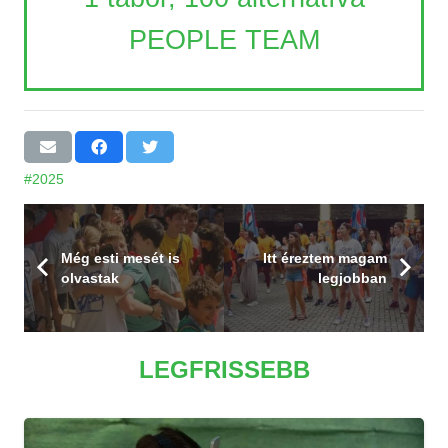
PEOPLE TEAM
#2025
Még esti mesét is
Itt éreztem magam
olvastak
legjobban
LEGFRISSEBB