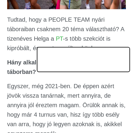
Tudtad, hogy a PEOPLE TEAM nyári
táboraiban csaknem 20 téma választható? A
tizenéves Helga a
PT
-s több szekciót is
kipróbált, és most mesélt nekünk…
Hány alkalommal voltál PEOPLE TEAM-
táborban?
Egyszer, még 2021-ben. De éppen azért
jövök vissza tanárnak, mert annyira, de
annyira jól éreztem magam. Örülök annak is,
hogy már 4 turnus van, hisz így több esély
van arra, hogy jó legyen azoknak is, akikkel