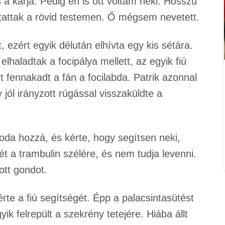
 a karja. Pedig én is ott voltam neki. Hosszú
tattak a rövid testemen. Ő mégsem nevetett.
t, ezért egyik délután elhívta egy kis sétára.
lhaladtak a focipálya mellett, az egyik fiú
t fennakadt a fán a focilabda. Patrik azonnal
 jól irányzott rúgással visszaküldte a
 oda hozzá, és kérte, hogy segítsen neki,
ét a trambulin szélére, és nem tudja levenni.
tt gondot.
rte a fiú segítségét. Épp a palacsintasütést
k felrepült a szekrény tetejére. Hiába állt