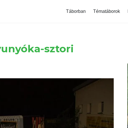
modal-check
Táborban
Tématáborok
unyóka-sztori