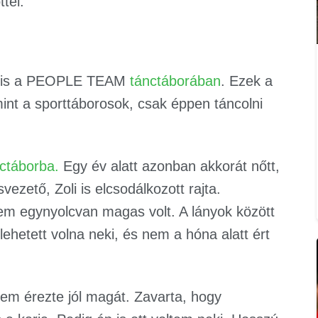
tél.
k is a PEOPLE TEAM
tánctáborában
. Ezek a
int a sporttáborosok, csak éppen táncolni
ctáborba.
Egy év alatt azonban akkorát nőtt,
ezető, Zoli is elcsodálkozott rajta.
m egynyolcvan magas volt. A lányok között
 lehetett volna neki, és nem a hóna alatt ért
 nem érezte jól magát. Zavarta, hogy