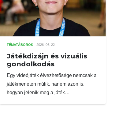
TÉMATÁBOROK
2026. 06. 22.
Játékdizájn és vizuális
gondolkodás
Egy videójáték élvezhetősége nemcsak a
játékmeneten múlik, hanem azon is,
hogyan jelenik meg a játék…