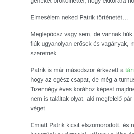
géneket örökölhettél, hogy ekkorára nőt
Elmesélem neked Patrik történetét…
Meglepődsz vagy sem, de vannak fiú
fiúk ugyanolyan erősek és vagányak, m
szeretnek.
Patrik is már másodszor érkezett a
tán
hogy az egész csapat, de még a turnusv
Tizennégy éves korához képest majdne
nem is találtak olyat, aki megfelelő pár
véget.
Emiatt Patrik kicsit elszomorodott, és