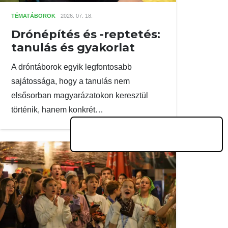
TÉMATÁBOROK
2026. 07. 18.
Drónépítés és -reptetés:
tanulás és gyakorlat
A dróntáborok egyik legfontosabb
sajátossága, hogy a tanulás nem
elsősorban magyarázatokon keresztül
történik, hanem konkrét…