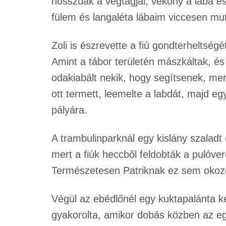
hosszúak a végtagjai, vékony a lába és
fülem és langaléta lábaim viccesen mu
Zoli is észrevette a fiú gondterheltségé
Amint a tábor területén mászkáltak, és e
odakiabált nekik, hogy segítsenek, mer
ott termett, leemelte a labdát, majd egy
pályára.
A trambulinparknál egy kislány szaladt
mert a fiúk heccből feldobták a pulóver
Természetesen Patriknak ez sem okozo
Végül az ebédlőnél egy kuktapalánta ké
gyakorolta, amikor dobás közben az egyi