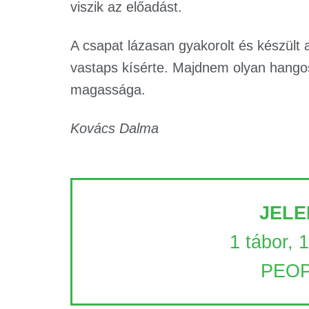
viszik az előadást.
A csapat lázasan gyakorolt és készült
vastaps kísérte. Majdnem olyan hangos
magassága.
Kovács Dalma
JELE
1 tábor, 
PEOP