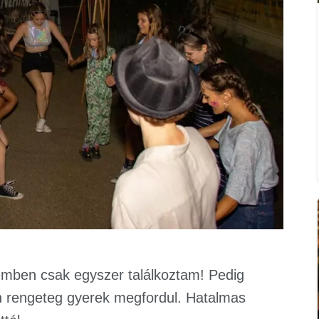
temben csak egyszer találkoztam! Pedig
 rengeteg gyerek megfordul. Hatalmas