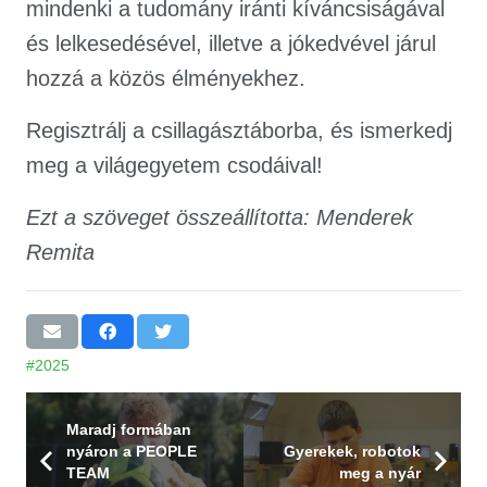
mindenki a tudomány iránti kíváncsiságával
és lelkesedésével, illetve a jókedvével járul
hozzá a közös élményekhez.
Regisztrálj a csillagásztáborba, és ismerkedj
meg a világegyetem csodáival!
Ezt a szöveget összeállította: Menderek
Remita
#2025
Maradj formában
nyáron a PEOPLE
Gyerekek, robotok
TEAM
meg a nyár