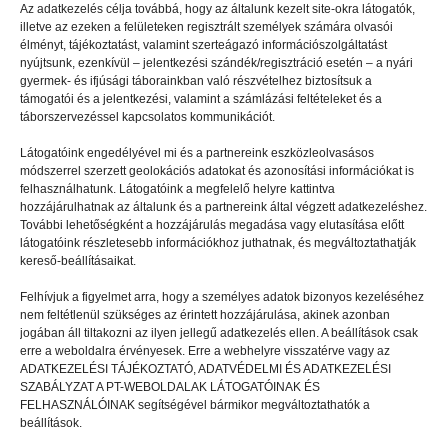
önkifejezés, inspiráció
Az adatkezelés célja továbbá, hogy az általunk kezelt site-okra látogatók,
illetve az ezeken a felületeken regisztrált személyek számára olvasói
élményt, tájékoztatást, valamint szerteágazó információszolgáltatást
nyújtsunk, ezenkívül – jelentkezési szándék/regisztráció esetén – a nyári
gyermek- és ifjúsági táborainkban való részvételhez biztosítsuk a
támogatói és a jelentkezési, valamint a számlázási feltételeket és a
táborszervezéssel kapcsolatos kommunikációt.
Látogatóink engedélyével mi és a partnereink eszközleolvasásos
módszerrel szerzett geolokációs adatokat és azonosítási információkat is
felhasználhatunk. Látogatóink a megfelelő helyre kattintva
hozzájárulhatnak az általunk és a partnereink által végzett adatkezeléshez.
További lehetőségként a hozzájárulás megadása vagy elutasítása előtt
látogatóink részletesebb információkhoz juthatnak, és megváltoztathatják
kereső-beállításaikat.
Felhívjuk a figyelmet arra, hogy a személyes adatok bizonyos kezeléséhez
nem feltétlenül szükséges az érintett hozzájárulása, akinek azonban
jogában áll tiltakozni az ilyen jellegű adatkezelés ellen. A beállítások csak
TÉMATÁBOROK
2022.06.10.
erre a weboldalra érvényesek. Erre a webhelyre visszatérve vagy az
ADATKEZELÉSI TÁJÉKOZTATÓ, ADATVÉDELMI ÉS ADATKEZELÉSI
Mozogj, játssz, beszélj!
SZABÁLYZAT A PT-WEBOLDALAK LÁTOGATÓINAK ÉS
FELHASZNÁLÓINAK segítségével bármikor megváltoztathatók a
beállítások.