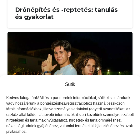
Drónépítés és -reptetés: tanulás
és gyakorlat
Sütik
Kedves látogatónk! Mi és a partnereink információkat, sütiket stb. tárolunk
vagy hozzáférünk a böngészéshez/regisztrációhoz használt eszközön
tárolt információkhoz, illetve személyes adatokat (egyedi azonosítókat, az
eszköz által küldött alapvető információkat stb.) kezelünk személyre szabott
hirdetések és tartalmak nyújtásához, hirdetés- és tartalomméréshez,
TÉMATÁBOROK
2025.03.03.
nézettségi adatok gyűjtéséhez, valamint termékek kifejlesztéséhez és azok
javításához.
Színházi tábor: koncentráció,