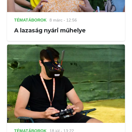
TÉMATÁBOROK
8 márc - 12:56
A lazaság nyári műhelye
TÉMATÁBOROK
18 júl - 13:22