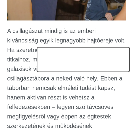
A csillagászat mindig is az emberi
kíváncsiság egyik legnagyobb hajtóereje volt.
Ha szeretnél közelebb kerülni az égbolt
titkaihoz, megismerni a bolygók, csillagok és
galaxisok világát, akkor a PEOPLE TEAM
csillagásztábora a neked való hely. Ebben a
táborban nemcsak elméleti tudást kapsz,
hanem aktívan részt is vehetsz a
felfedezésekben – legyen szó távcsöves
megfigyelésről vagy éppen az égitestek
szerkezetének és működésének