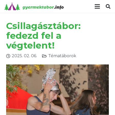
modal-check
Csillagásztábor:
fedezd fel a
végtelent!
2025. 02. 06.
Tématáborok