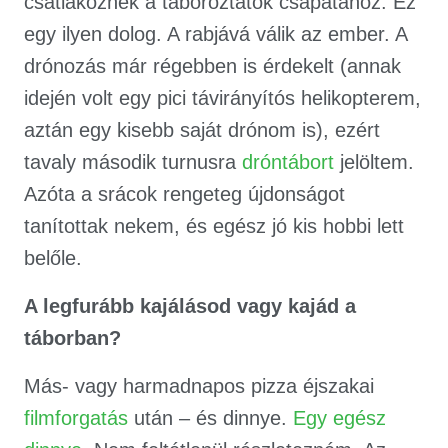
csatlakoznék a táboroztatók csapatához. Ez
egy ilyen dolog. A rabjává válik az ember. A
drónozás már régebben is érdekelt (annak
idején volt egy pici távirányítós helikopterem,
aztán egy kisebb saját drónom is), ezért
tavaly második turnusra
dróntábort
jelöltem.
Azóta a srácok rengeteg újdonságot
tanítottak nekem, és egész jó kis hobbi lett
belőle.
A legfurább kajálásod vagy kajád a
táborban?
Más- vagy harmadnapos pizza éjszakai
filmforgatás
után – és dinnye.
Egy egész