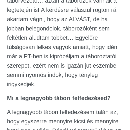
táborvezető… aztán a táborozók vannak a
legtetején is! A kérdésre válaszul rögtön rá
akartam vágni, hogy az ALVÁST, de ha
jobban belegondolok, táborozóként sem
feltétlen aludtam többet… Egyelőre
túlságosan lelkes vagyok amiatt, hogy idén
már a PT-ben is kipróbáljam a táboroztatói
szerepet, ezért nem is igazán jut eszembe
semmi nyomós indok, hogy tényleg
irigykedjek.
Mi a legnagyobb tábori felfedezésed?
A legnagyobb tábori felfedezésem talán az,
hogy egyszerre mennyire kicsi és mennyire