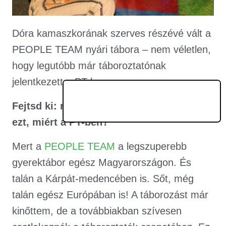
Dóra kamaszkorának szerves részévé vált a
PEOPLE TEAM nyári tábora – nem véletlen,
hogy legutóbb már táboroztatónak
jelentkezett a PT-be.
Fejtsd ki: miért most, miért velük, miért
ezt, miért a PT-ben?
Mert a
PEOPLE TEAM
a legszuperebb
gyerektábor egész Magyarországon. És
talán a Kárpát-medencében is. Sőt, még
talán egész Európában is! A táborozást már
kinőttem, de a továbbiakban szívesen