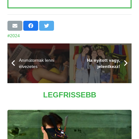
#2024
Animátornak lenni
Ha nyitott vagy,
élvezetes
jelentkezz!
LEGFRISSEBB