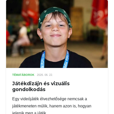
TÉMATÁBOROK
2026. 06. 22.
Játékdizájn és vizuális
gondolkodás
Egy videójáték élvezhetősége nemcsak a
játékmeneten múlik, hanem azon is, hogyan
jelenik meg a játék…