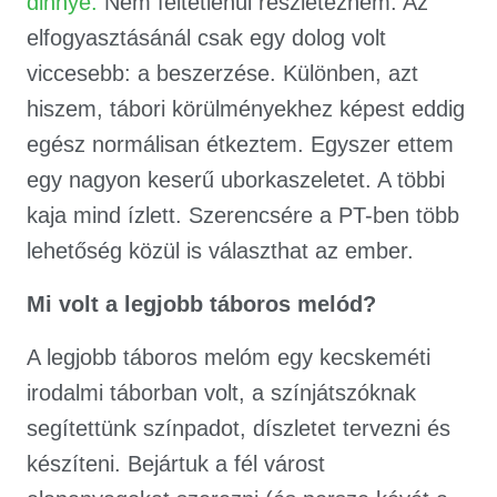
dinnye.
Nem feltétlenül részletezném. Az
elfogyasztásánál csak egy dolog volt
viccesebb: a beszerzése. Különben, azt
hiszem, tábori körülményekhez képest eddig
egész normálisan étkeztem. Egyszer ettem
egy nagyon keserű uborkaszeletet. A többi
kaja mind ízlett. Szerencsére a PT-ben több
lehetőség közül is választhat az ember.
Mi volt a legjobb táboros melód?
A legjobb táboros melóm egy kecskeméti
irodalmi táborban volt, a színjátszóknak
segítettünk színpadot, díszletet tervezni és
készíteni. Bejártuk a fél várost