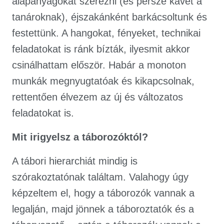
alapanyagokat szerezni (és persze kávét a
tanároknak), éjszakánként barkácsoltunk és
festettünk. A hangokat, fényeket, technikai
feladatokat is ránk bízták, ilyesmit akkor
csinálhattam először. Habár a monoton
munkák megnyugtatóak és kikapcsolnak,
rettentően élvezem az új és változatos
feladatokat is.
Mit irigyelsz a táborozóktól?
A tábori hierarchiát mindig is
szórakoztatónak találtam. Valahogy úgy
képzeltem el, hogy a táborozók vannak a
legalján, majd jönnek a táboroztatók és a