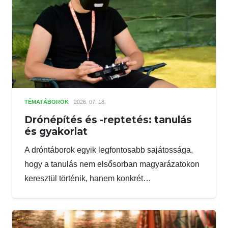
TÉMATÁBOROK
2026. 07. 18.
Drónépítés és -reptetés: tanulás
és gyakorlat
A dróntáborok egyik legfontosabb sajátossága,
hogy a tanulás nem elsősorban magyarázatokon
keresztül történik, hanem konkrét…