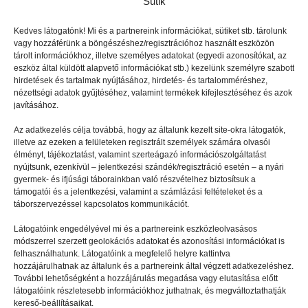
Sütik
Kedves látogatónk! Mi és a partnereink információkat, sütiket stb. tárolunk
vagy hozzáférünk a böngészéshez/regisztrációhoz használt eszközön
tárolt információkhoz, illetve személyes adatokat (egyedi azonosítókat, az
eszköz által küldött alapvető információkat stb.) kezelünk személyre szabott
hirdetések és tartalmak nyújtásához, hirdetés- és tartalomméréshez,
nézettségi adatok gyűjtéséhez, valamint termékek kifejlesztéséhez és azok
INTERJÚ
2022.09.14.
javításához.
Kik jönnek idén?
Az adatkezelés célja továbbá, hogy az általunk kezelt site-okra látogatók,
illetve az ezeken a felületeken regisztrált személyek számára olvasói
élményt, tájékoztatást, valamint szerteágazó információszolgáltatást
nyújtsunk, ezenkívül – jelentkezési szándék/regisztráció esetén – a nyári
gyermek- és ifjúsági táborainkban való részvételhez biztosítsuk a
támogatói és a jelentkezési, valamint a számlázási feltételeket és a
táborszervezéssel kapcsolatos kommunikációt.
Látogatóink engedélyével mi és a partnereink eszközleolvasásos
módszerrel szerzett geolokációs adatokat és azonosítási információkat is
felhasználhatunk. Látogatóink a megfelelő helyre kattintva
hozzájárulhatnak az általunk és a partnereink által végzett adatkezeléshez.
További lehetőségként a hozzájárulás megadása vagy elutasítása előtt
látogatóink részletesebb információkhoz juthatnak, és megváltoztathatják
kereső-beállításaikat.