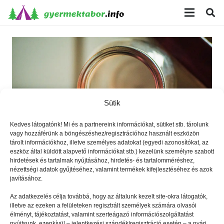
modal-check
Sütik
Kedves látogatónk! Mi és a partnereink információkat, sütiket stb. tárolunk
vagy hozzáférünk a böngészéshez/regisztrációhoz használt eszközön
tárolt információkhoz, illetve személyes adatokat (egyedi azonosítókat, az
eszköz által küldött alapvető információkat stb.) kezelünk személyre szabott
hirdetések és tartalmak nyújtásához, hirdetés- és tartalomméréshez,
nézettségi adatok gyűjtéséhez, valamint termékek kifejlesztéséhez és azok
Vállalkozni fiatalon? Miért ne?
javításához.
Az adatkezelés célja továbbá, hogy az általunk kezelt site-okra látogatók,
illetve az ezeken a felületeken regisztrált személyek számára olvasói
élményt, tájékoztatást, valamint szerteágazó információszolgáltatást
nyújtsunk, ezenkívül – jelentkezési szándék/regisztráció esetén – a nyári