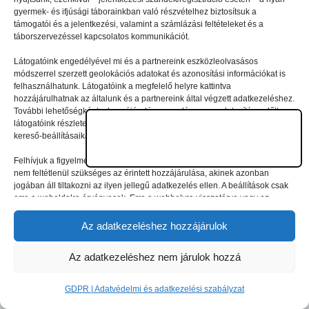
© 2026 gyermektabor.info | Minden jog fenntartva
gyermek- és ifjúsági táborainkban való részvételhez biztosítsuk a
támogatói és a jelentkezési, valamint a számlázási feltételeket és a
táborszervezéssel kapcsolatos kommunikációt.
GDPR | Adatvédelmi és adatkezelési szabályzat
Látogatóink engedélyével mi és a partnereink eszközleolvasásos
módszerrel szerzett geolokációs adatokat és azonosítási információkat is
felhasználhatunk. Látogatóink a megfelelő helyre kattintva
hozzájárulhatnak az általunk és a partnereink által végzett adatkezeléshez.
További lehetőségként a hozzájárulás megadása vagy elutasítása előtt
látogatóink részletesebb információkhoz juthatnak, és megváltoztathatják
kereső-beállításaikat.
Felhívjuk a figyelmet arra, hogy a személyes adatok bizonyos kezeléséhez
nem feltétlenül szükséges az érintett hozzájárulása, akinek azonban
jogában áll tiltakozni az ilyen jellegű adatkezelés ellen. A beállítások csak
erre a weboldalra érvényesek. Erre a webhelyre visszatérve vagy az
ADATKEZELÉSI TÁJÉKOZTATÓ, ADATVÉDELMI ÉS ADATKEZELÉSI
SZABÁLYZAT A PT-WEBOLDALAK LÁTOGATÓINAK ÉS
Az adatkezeléshez hozzájárulok
FELHASZNÁLÓINAK segítségével bármikor megváltoztathatók a
beállítások.
Az adatkezeléshez nem járulok hozzá
GDPR | Adatvédelmi és adatkezelési szabályzat