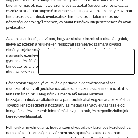
vagy hozzáférünk a böngészéshez/regisztrációhoz használt eszközön
tárolt információkhoz, illetve személyes adatokat (egyedi azonosítókat, az
eszköz által küldött alapvető információkat stb.) kezelünk személyre szabott
Vélemény, hozzászólás?
hirdetések és tartalmak nyújtásához, hirdetés- és tartalomméréshez,
nézettségi adatok gyűjtéséhez, valamint termékek kifejlesztéséhez és azok
javításához.
Az e-mail-címet nem tesszük közzé.
A kötelező mezőket
Az adatkezelés célja továbbá, hogy az általunk kezelt site-okra látogatók,
*
karakterrel jelöltük
illetve az ezeken a felületeken regisztrált személyek számára olvasói
élményt, tájékoztatást, valamint szerteágazó információszolgáltatást
nyújtsunk, ezenkívül – jelentkezési szándék/regisztráció esetén – a nyári
gyermek- és ifjúsági táborainkban való részvételhez biztosítsuk a
támogatói és a jelentkezési, valamint a számlázási feltételeket és a
táborszervezéssel kapcsolatos kommunikációt.
Látogatóink engedélyével mi és a partnereink eszközleolvasásos
módszerrel szerzett geolokációs adatokat és azonosítási információkat is
felhasználhatunk. Látogatóink a megfelelő helyre kattintva
hozzájárulhatnak az általunk és a partnereink által végzett adatkezeléshez.
További lehetőségként a hozzájárulás megadása vagy elutasítása előtt
látogatóink részletesebb információkhoz juthatnak, és megváltoztathatják
kereső-beállításaikat.
Felhívjuk a figyelmet arra, hogy a személyes adatok bizonyos kezeléséhez
nem feltétlenül szükséges az érintett hozzájárulása, akinek azonban