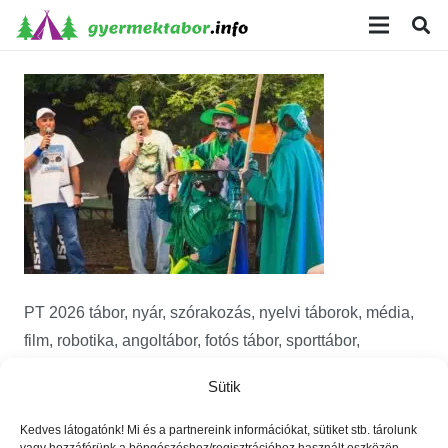
modal-check
PT 2026 tábor, nyár, szórakozás, nyelvi táborok, média,
film, robotika, angoltábor, fotós tábor, sporttábor,
tánctábor, kuktatábor, informatika, színháztábor,
Sütik
játéktábor, programozás, kézművestábor, kreativitás,
tőzsde, gazdaság, 3D, technika
Kedves látogatónk! Mi és a partnereink információkat, sütiket stb. tárolunk