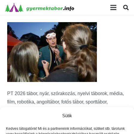
modal-check
PT 2026 tábor, nyár, szórakozás, nyelvi táborok, média,
film, robotika, angoltábor, fotós tábor, sporttábor,
tánctábor, kuktatábor, informatika, színháztábor,
Sütik
játéktábor, programozás, kézművestábor, kreativitás,
tőzsde, gazdaság, 3D, technika
Kedves látogatónk! Mi és a partnereink információkat, sütiket stb. tárolunk