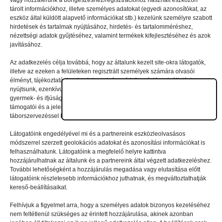
vagy hozzáférünk a böngészéshez/regisztrációhoz használt eszközön
tárolt információkhoz, illetve személyes adatokat (egyedi azonosítókat, az
eszköz által küldött alapvető információkat stb.) kezelünk személyre szabott
Vélemény, hozzászólás?
hirdetések és tartalmak nyújtásához, hirdetés- és tartalomméréshez,
nézettségi adatok gyűjtéséhez, valamint termékek kifejlesztéséhez és azok
javításához.
Az e-mail-címet nem tesszük közzé.
A kötelező mezőket
Az adatkezelés célja továbbá, hogy az általunk kezelt site-okra látogatók,
*
karakterrel jelöltük
illetve az ezeken a felületeken regisztrált személyek számára olvasói
élményt, tájékoztatást, valamint szerteágazó információszolgáltatást
nyújtsunk, ezenkívül – jelentkezési szándék/regisztráció esetén – a nyári
gyermek- és ifjúsági táborainkban való részvételhez biztosítsuk a
támogatói és a jelentkezési, valamint a számlázási feltételeket és a
táborszervezéssel kapcsolatos kommunikációt.
Látogatóink engedélyével mi és a partnereink eszközleolvasásos
módszerrel szerzett geolokációs adatokat és azonosítási információkat is
felhasználhatunk. Látogatóink a megfelelő helyre kattintva
hozzájárulhatnak az általunk és a partnereink által végzett adatkezeléshez.
További lehetőségként a hozzájárulás megadása vagy elutasítása előtt
látogatóink részletesebb információkhoz juthatnak, és megváltoztathatják
kereső-beállításaikat.
Felhívjuk a figyelmet arra, hogy a személyes adatok bizonyos kezeléséhez
nem feltétlenül szükséges az érintett hozzájárulása, akinek azonban