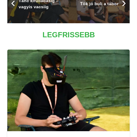
Tánc kifulladásig –
Tök jó buli a tábor
vagyis vacsiig
LEGFRISSEBB