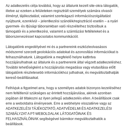
A tábor oszlopa
Az adatkezelés célja továbbá, hogy az általunk kezelt site-okra látogatók,
illetve az ezeken a felületeken regisztrált személyek számára olvasói
élményt, tájékoztatást, valamint szerteágazó információszolgáltatást
nyújtsunk, ezenkívül – jelentkezési szándék/regisztráció esetén – a nyári
gyermek- és ifjúsági táborainkban való részvételhez biztosítsuk a
támogatói és a jelentkezési, valamint a számlázási feltételeket és a
táborszervezéssel kapcsolatos kommunikációt.
Látogatóink engedélyével mi és a partnereink eszközleolvasásos
módszerrel szerzett geolokációs adatokat és azonosítási információkat is
felhasználhatunk. Látogatóink a megfelelő helyre kattintva
hozzájárulhatnak az általunk és a partnereink által végzett adatkezeléshez.
További lehetőségként a hozzájárulás megadása vagy elutasítása előtt
látogatóink részletesebb információkhoz juthatnak, és megváltoztathatják
kereső-beállításaikat.
Felhívjuk a figyelmet arra, hogy a személyes adatok bizonyos kezeléséhez
nem feltétlenül szükséges az érintett hozzájárulása, akinek azonban
jogában áll tiltakozni az ilyen jellegű adatkezelés ellen. A beállítások csak
INTERJÚ
20 máj - 13:43
erre a weboldalra érvényesek. Erre a webhelyre visszatérve vagy az
ADATKEZELÉSI TÁJÉKOZTATÓ, ADATVÉDELMI ÉS ADATKEZELÉSI
Mindenki kilóg a sorból
SZABÁLYZAT A PT-WEBOLDALAK LÁTOGATÓINAK ÉS
FELHASZNÁLÓINAK segítségével bármikor megváltoztathatók a
beállítások.