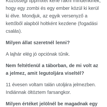
Közösségi tippmixet kéne rakni mindenkinek,
hogy egy zombi és egy ember közül ki kerül
ki élve. Mondjuk, az egyik versenyző a
kettőből alapból holtként kezdene (fogadási
csalás).
Milyen állat szeretnél lenni?
A lajhár elég jó opciónak tűnik.
Nem feltétlenül a táborban, de mi volt az
a jelmez, amit legutoljára viseltél?
11 évesen voltam talán utoljára jelmezben.
Indiánnak öltöztem farsangkor.
Milyen értéket jelölnél be magadnak egy