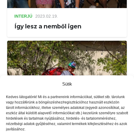
INTERJÚ
2023.02.19.
Így lesz a nemből igen
Sütik
Kedves látogatónk! Mi és a partnereink információkat, sütiket stb. tárolunk
vagy hozzáférünk a böngészéshez/regisztrációhoz használt eszközön
tárolt információkhoz, illetve személyes adatokat (egyedi azonosítókat, az
eszköz által küldött alapvető információkat stb.) kezelünk személyre szabott
hirdetések és tartalmak nyújtásához, hirdetés- és tartalomméréshez,
nézettségi adatok gyűjtéséhez, valamint termékek kifejlesztéséhez és azok
INTERJÚ
12 máj - 15:22
javításához.