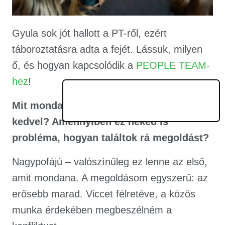
Gyula sok jót hallott a PT-ről, ezért
táboroztatásra adta a fejét. Lássuk, milyen
ő, és hogyan kapcsolódik a
PEOPLE TEAM-
hez
!
Mit mondana rólad valaki, aki nem
kedvel? Amennyiben ez neked is
probléma, hogyan találtok rá megoldást?
Nagypofájú – valószínűleg ez lenne az első,
amit mondana. A megoldásom egyszerű: az
erősebb marad. Viccet félretéve, a közös
munka érdekében megbeszélném a