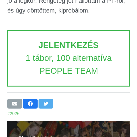
jó a légkör. Rengeteg jót hallottam a PT-ről,
és úgy döntöttem, kipróbálom.
JELENTKEZÉS
1 tábor, 100 alternatíva
PEOPLE TEAM
#2026