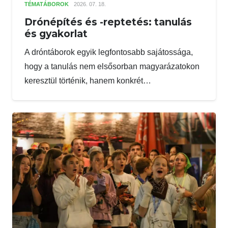
TÉMATÁBOROK
2026. 07. 18.
Drónépítés és -reptetés: tanulás
és gyakorlat
A dróntáborok egyik legfontosabb sajátossága,
hogy a tanulás nem elsősorban magyarázatokon
keresztül történik, hanem konkrét…