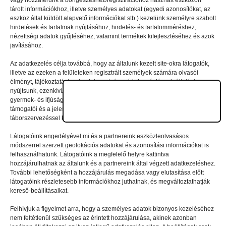
vagy hozzáférünk a böngészéshez/regisztrációhoz használt eszközön
tárolt információkhoz, illetve személyes adatokat (egyedi azonosítókat, az
eszköz által küldött alapvető információkat stb.) kezelünk személyre szabott
Vélemény, hozzászólás?
hirdetések és tartalmak nyújtásához, hirdetés- és tartalomméréshez,
nézettségi adatok gyűjtéséhez, valamint termékek kifejlesztéséhez és azok
javításához.
Az e-mail-címet nem tesszük közzé.
A kötelező mezőket
Az adatkezelés célja továbbá, hogy az általunk kezelt site-okra látogatók,
*
karakterrel jelöltük
illetve az ezeken a felületeken regisztrált személyek számára olvasói
élményt, tájékoztatást, valamint szerteágazó információszolgáltatást
nyújtsunk, ezenkívül – jelentkezési szándék/regisztráció esetén – a nyári
gyermek- és ifjúsági táborainkban való részvételhez biztosítsuk a
támogatói és a jelentkezési, valamint a számlázási feltételeket és a
táborszervezéssel kapcsolatos kommunikációt.
Látogatóink engedélyével mi és a partnereink eszközleolvasásos
módszerrel szerzett geolokációs adatokat és azonosítási információkat is
felhasználhatunk. Látogatóink a megfelelő helyre kattintva
hozzájárulhatnak az általunk és a partnereink által végzett adatkezeléshez.
További lehetőségként a hozzájárulás megadása vagy elutasítása előtt
látogatóink részletesebb információkhoz juthatnak, és megváltoztathatják
kereső-beállításaikat.
Felhívjuk a figyelmet arra, hogy a személyes adatok bizonyos kezeléséhez
nem feltétlenül szükséges az érintett hozzájárulása, akinek azonban