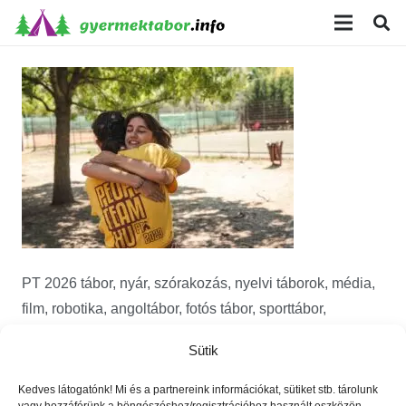
modal-check
PT 2026 tábor, nyár, szórakozás, nyelvi táborok, média,
film, robotika, angoltábor, fotós tábor, sporttábor,
tánctábor, kuktatábor, informatika, színháztábor,
Sütik
játéktábor, programozás, kézművestábor, kreativitás,
tőzsde, gazdaság, 3D, technika
Kedves látogatónk! Mi és a partnereink információkat, sütiket stb. tárolunk