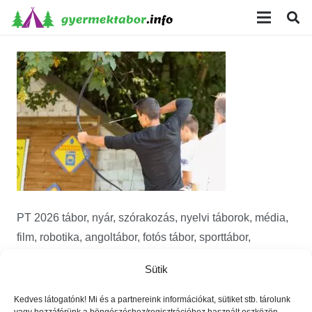
modal-check
PT 2026 tábor, nyár, szórakozás, nyelvi táborok, média,
film, robotika, angoltábor, fotós tábor, sporttábor,
tánctábor, kuktatábor, informatika, színháztábor,
Sütik
játéktábor, programozás, kézművestábor, kreativitás,
tőzsde, gazdaság, 3D, technika
Kedves látogatónk! Mi és a partnereink információkat, sütiket stb. tárolunk