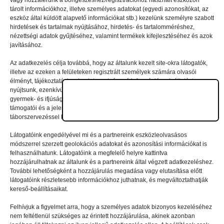
vagy hozzáférünk a böngészéshez/regisztrációhoz használt eszközön
tárolt információkhoz, illetve személyes adatokat (egyedi azonosítókat, az
eszköz által küldött alapvető információkat stb.) kezelünk személyre szabott
Vélemény, hozzászólás?
hirdetések és tartalmak nyújtásához, hirdetés- és tartalomméréshez,
nézettségi adatok gyűjtéséhez, valamint termékek kifejlesztéséhez és azok
javításához.
Az e-mail-címet nem tesszük közzé.
A kötelező mezőket
Az adatkezelés célja továbbá, hogy az általunk kezelt site-okra látogatók,
*
karakterrel jelöltük
illetve az ezeken a felületeken regisztrált személyek számára olvasói
élményt, tájékoztatást, valamint szerteágazó információszolgáltatást
nyújtsunk, ezenkívül – jelentkezési szándék/regisztráció esetén – a nyári
gyermek- és ifjúsági táborainkban való részvételhez biztosítsuk a
támogatói és a jelentkezési, valamint a számlázási feltételeket és a
táborszervezéssel kapcsolatos kommunikációt.
Látogatóink engedélyével mi és a partnereink eszközleolvasásos
módszerrel szerzett geolokációs adatokat és azonosítási információkat is
felhasználhatunk. Látogatóink a megfelelő helyre kattintva
hozzájárulhatnak az általunk és a partnereink által végzett adatkezeléshez.
További lehetőségként a hozzájárulás megadása vagy elutasítása előtt
látogatóink részletesebb információkhoz juthatnak, és megváltoztathatják
kereső-beállításaikat.
Felhívjuk a figyelmet arra, hogy a személyes adatok bizonyos kezeléséhez
nem feltétlenül szükséges az érintett hozzájárulása, akinek azonban