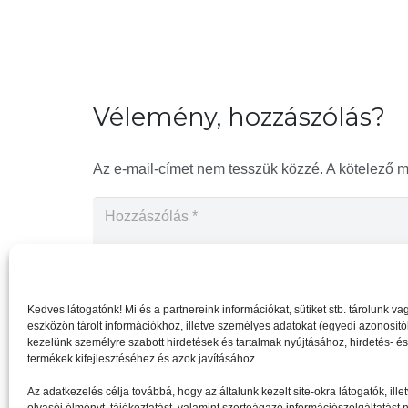
Vélemény, hozzászólás?
Az e-mail-címet nem tesszük közzé.
A kötelező 
Kedves látogatónk! Mi és a partnereink információkat, sütiket stb. tárolunk 
eszközön tárolt információkhoz, illetve személyes adatokat (egyedi azonosítóka
kezelünk személyre szabott hirdetések és tartalmak nyújtásához, hirdetés- é
termékek kifejlesztéséhez és azok javításához.
Az adatkezelés célja továbbá, hogy az általunk kezelt site-okra látogatók, il