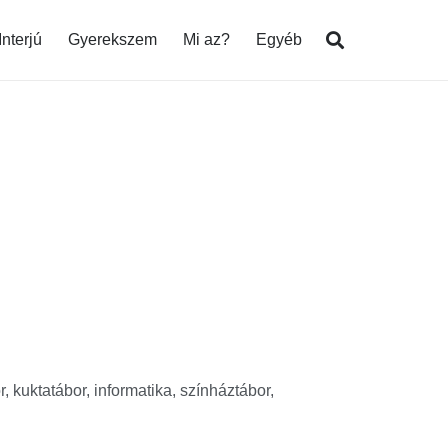
Interjú
Gyerekszem
Mi az?
Egyéb
r, kuktatábor, informatika, színháztábor,