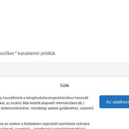
mezőket
*
karakterrel jelöltük
Sütik
vagy hozzáférünk a böngészéshez/regisztrációhoz használt
Az adatkeze
t, az eszköz által küldött alapvető információkat stb.)
s tartalomméréshez, nézettségi adatok gyűjtéséhez, valamint
letve az ezeken a felületeken regisztrált személyek számára