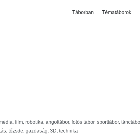
modal-check
Táborban
Tématáborok
dia, film, robotika, angoltábor, fotós tábor, sporttábor, tánctábo
tás, tőzsde, gazdaság, 3D, technika