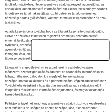
vagy hozzáférünk a böngészéshez/regisztrációhoz használt eszközön
tárolt információkhoz, illetve személyes adatokat (egyedi azonosítókat, az
eszköz által küldött alapvető információkat stb.) kezelünk személyre szabott
Vélemény, hozzászólás?
hirdetések és tartalmak nyújtásához, hirdetés- és tartalomméréshez,
nézettségi adatok gyűjtéséhez, valamint termékek kifejlesztéséhez és azok
javításához.
Az e-mail-címet nem tesszük közzé.
A kötelező mezőket
Az adatkezelés célja továbbá, hogy az általunk kezelt site-okra látogatók,
*
karakterrel jelöltük
illetve az ezeken a felületeken regisztrált személyek számára olvasói
élményt, tájékoztatást, valamint szerteágazó információszolgáltatást
nyújtsunk, ezenkívül – jelentkezési szándék/regisztráció esetén – a nyári
gyermek- és ifjúsági táborainkban való részvételhez biztosítsuk a
támogatói és a jelentkezési, valamint a számlázási feltételeket és a
táborszervezéssel kapcsolatos kommunikációt.
Látogatóink engedélyével mi és a partnereink eszközleolvasásos
módszerrel szerzett geolokációs adatokat és azonosítási információkat is
felhasználhatunk. Látogatóink a megfelelő helyre kattintva
hozzájárulhatnak az általunk és a partnereink által végzett adatkezeléshez.
További lehetőségként a hozzájárulás megadása vagy elutasítása előtt
látogatóink részletesebb információkhoz juthatnak, és megváltoztathatják
kereső-beállításaikat.
Felhívjuk a figyelmet arra, hogy a személyes adatok bizonyos kezeléséhez
nem feltétlenül szükséges az érintett hozzájárulása, akinek azonban