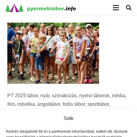
modal-check
PT 2025 tábor, nyár, szórakozás, nyelvi táborok, média,
film, robotika, angoltábor, fotós tábor, sporttábor,
tánctábor, kuktatábor, informatika, színháztábor,
Sütik
játéktábor, programozás, kézművestábor, kreativitás,
tőzsde, gazdaság, 3D, technika
Kedves látogatónk! Mi és a partnereink információkat, sütiket stb. tárolunk