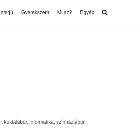
Interjú
Gyerekszem
Mi az?
Egyéb
r, kuktatábor, informatika, színháztábor,