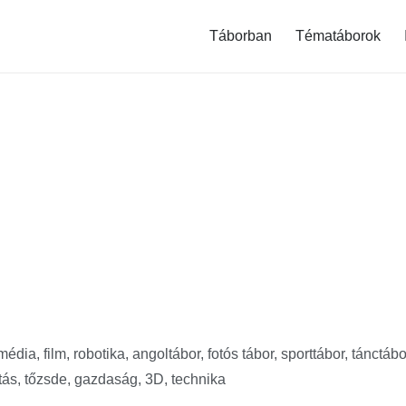
modal-check
Táborban
Tématáborok
dia, film, robotika, angoltábor, fotós tábor, sporttábor, tánctábo
tás, tőzsde, gazdaság, 3D, technika