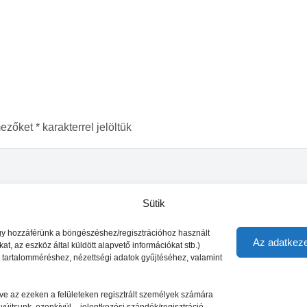
mezőket
*
karakterrel jelöltük
Sütik
vagy hozzáférünk a böngészéshez/regisztrációhoz használt
Az adatkeze
t, az eszköz által küldött alapvető információkat stb.)
s tartalomméréshez, nézettségi adatok gyűjtéséhez, valamint
letve az ezeken a felületeken regisztrált személyek számára