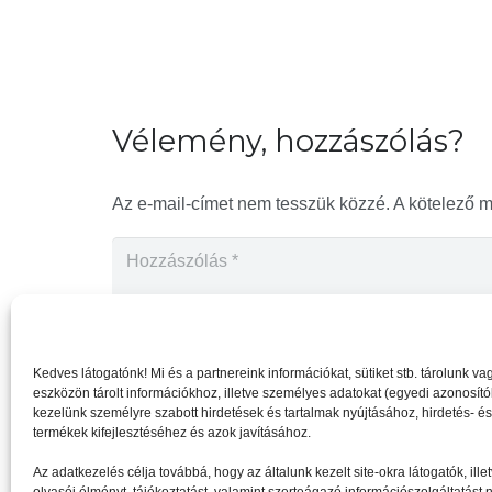
Vélemény, hozzászólás?
Az e-mail-címet nem tesszük közzé.
A kötelező 
Kedves látogatónk! Mi és a partnereink információkat, sütiket stb. tárolunk 
eszközön tárolt információkhoz, illetve személyes adatokat (egyedi azonosítóka
kezelünk személyre szabott hirdetések és tartalmak nyújtásához, hirdetés- é
termékek kifejlesztéséhez és azok javításához.
Az adatkezelés célja továbbá, hogy az általunk kezelt site-okra látogatók, il