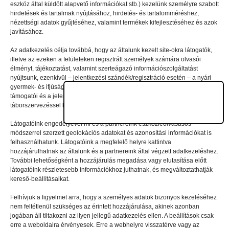
eszköz által küldött alapvető információkat stb.) kezelünk személyre szabott
Vélemény, hozzászólás?
hirdetések és tartalmak nyújtásához, hirdetés- és tartalomméréshez,
nézettségi adatok gyűjtéséhez, valamint termékek kifejlesztéséhez és azok
javításához.
Az e-mail-címet nem tesszük közzé.
A kötelező mezőket
Az adatkezelés célja továbbá, hogy az általunk kezelt site-okra látogatók,
*
karakterrel jelöltük
illetve az ezeken a felületeken regisztrált személyek számára olvasói
élményt, tájékoztatást, valamint szerteágazó információszolgáltatást
nyújtsunk, ezenkívül – jelentkezési szándék/regisztráció esetén – a nyári
gyermek- és ifjúsági táborainkban való részvételhez biztosítsuk a
támogatói és a jelentkezési, valamint a számlázási feltételeket és a
táborszervezéssel kapcsolatos kommunikációt.
Látogatóink engedélyével mi és a partnereink eszközleolvasásos
módszerrel szerzett geolokációs adatokat és azonosítási információkat is
felhasználhatunk. Látogatóink a megfelelő helyre kattintva
hozzájárulhatnak az általunk és a partnereink által végzett adatkezeléshez.
További lehetőségként a hozzájárulás megadása vagy elutasítása előtt
látogatóink részletesebb információkhoz juthatnak, és megváltoztathatják
kereső-beállításaikat.
Felhívjuk a figyelmet arra, hogy a személyes adatok bizonyos kezeléséhez
nem feltétlenül szükséges az érintett hozzájárulása, akinek azonban
A nevem, e-mail-címem, és weboldalcímem mentése
jogában áll tiltakozni az ilyen jellegű adatkezelés ellen. A beállítások csak
erre a weboldalra érvényesek. Erre a webhelyre visszatérve vagy az
a böngészőben a következő hozzászólásomhoz.