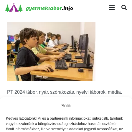
modal-check
PT 2024 tábor, nyár, szórakozás, nyelvi táborok, média,
film, robotika, angoltábor, fotós tábor, sporttábor,
Sütik
tánctábor, kuktatábor, informatika, írótábor, színésztábor,
pénz, tőzsde, környezet, tudóstábor
Kedves látogatónk! Mi és a partnereink információkat, sütiket stb. tárolunk
vagy hozzáférünk a böngészéshez/regisztrációhoz használt eszközön
tárolt információkhoz, illetve személyes adatokat (egyedi azonosítókat, az