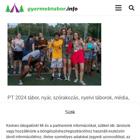
modal-check
PT 2024 tábor, nyár, szórakozás, nyelvi táborok, média,
film, robotika, angoltábor, fotós tábor, sporttábor,
Sütik
tánctábor, kuktatábor, informatika, írótábor, színésztábor,
pénz, tőzsde, környezet, tudóstábor
Kedves látogatónk! Mi és a partnereink információkat, sütiket stb. tárolunk
vagy hozzáférünk a böngészéshez/regisztrációhoz használt eszközön
tárolt információkhoz, illetve személyes adatokat (egyedi azonosítókat, az