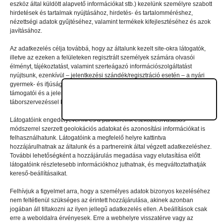
eszköz által küldött alapvető információkat stb.) kezelünk személyre szabott
Vélemény, hozzászólás?
hirdetések és tartalmak nyújtásához, hirdetés- és tartalomméréshez,
nézettségi adatok gyűjtéséhez, valamint termékek kifejlesztéséhez és azok
javításához.
Az e-mail-címet nem tesszük közzé.
A kötelező mezőket
Az adatkezelés célja továbbá, hogy az általunk kezelt site-okra látogatók,
*
karakterrel jelöltük
illetve az ezeken a felületeken regisztrált személyek számára olvasói
élményt, tájékoztatást, valamint szerteágazó információszolgáltatást
nyújtsunk, ezenkívül – jelentkezési szándék/regisztráció esetén – a nyári
gyermek- és ifjúsági táborainkban való részvételhez biztosítsuk a
támogatói és a jelentkezési, valamint a számlázási feltételeket és a
táborszervezéssel kapcsolatos kommunikációt.
Látogatóink engedélyével mi és a partnereink eszközleolvasásos
módszerrel szerzett geolokációs adatokat és azonosítási információkat is
felhasználhatunk. Látogatóink a megfelelő helyre kattintva
hozzájárulhatnak az általunk és a partnereink által végzett adatkezeléshez.
További lehetőségként a hozzájárulás megadása vagy elutasítása előtt
látogatóink részletesebb információkhoz juthatnak, és megváltoztathatják
kereső-beállításaikat.
Felhívjuk a figyelmet arra, hogy a személyes adatok bizonyos kezeléséhez
nem feltétlenül szükséges az érintett hozzájárulása, akinek azonban
A nevem, e-mail-címem, és weboldalcímem mentése
jogában áll tiltakozni az ilyen jellegű adatkezelés ellen. A beállítások csak
erre a weboldalra érvényesek. Erre a webhelyre visszatérve vagy az
a böngészőben a következő hozzászólásomhoz.