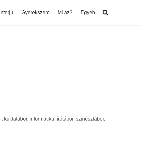
Interjú
Gyerekszem
Mi az?
Egyéb
, kuktatábor, informatika, írótábor, színésztábor,