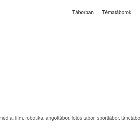
modal-check
Táborban
Tématáborok
dia, film, robotika, angoltábor, fotós tábor, sporttábor, tánctábor