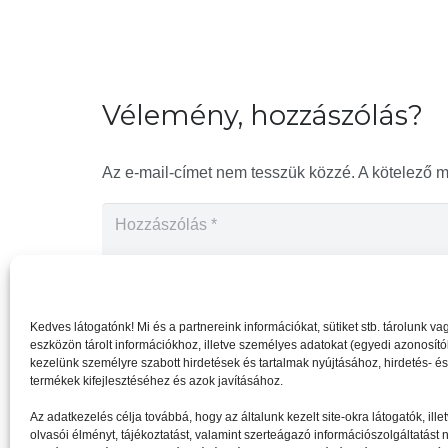
Vélemény, hozzászólás?
Az e-mail-címet nem tesszük közzé.
A kötelező 
Kedves látogatónk! Mi és a partnereink információkat, sütiket stb. tárolunk 
eszközön tárolt információkhoz, illetve személyes adatokat (egyedi azonosítóka
kezelünk személyre szabott hirdetések és tartalmak nyújtásához, hirdetés- é
termékek kifejlesztéséhez és azok javításához.
Az adatkezelés célja továbbá, hogy az általunk kezelt site-okra látogatók, il
olvasói élményt, tájékoztatást, valamint szerteágazó információszolgáltatást 