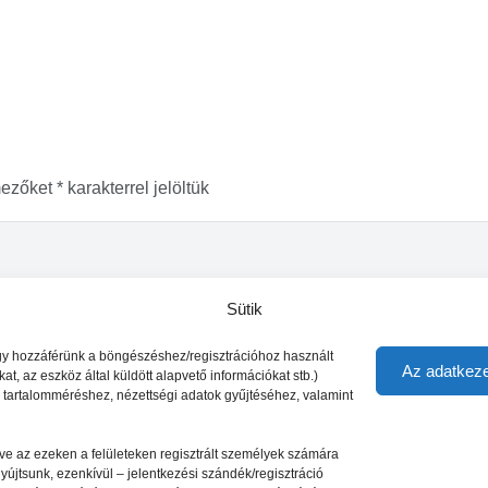
mezőket
*
karakterrel jelöltük
Sütik
vagy hozzáférünk a böngészéshez/regisztrációhoz használt
Az adatkeze
t, az eszköz által küldött alapvető információkat stb.)
s tartalomméréshez, nézettségi adatok gyűjtéséhez, valamint
letve az ezeken a felületeken regisztrált személyek számára
nyújtsunk, ezenkívül – jelentkezési szándék/regisztráció