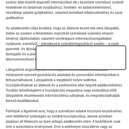
eszköz által küldött alapvető információkat stb.) kezelünk személyre szabott
Vélemény, hozzászólás?
hirdetések és tartalmak nyújtásához, hirdetés- és tartalomméréshez,
nézettségi adatok gyűjtéséhez, valamint termékek kifejlesztéséhez és azok
javításához.
Az e-mail-címet nem tesszük közzé.
A kötelező mezőket
Az adatkezelés célja továbbá, hogy az általunk kezelt site-okra látogatók,
*
karakterrel jelöltük
illetve az ezeken a felületeken regisztrált személyek számára olvasói
élményt, tájékoztatást, valamint szerteágazó információszolgáltatást
nyújtsunk, ezenkívül – jelentkezési szándék/regisztráció esetén – a nyári
gyermek- és ifjúsági táborainkban való részvételhez biztosítsuk a
támogatói és a jelentkezési, valamint a számlázási feltételeket és a
táborszervezéssel kapcsolatos kommunikációt.
Látogatóink engedélyével mi és a partnereink eszközleolvasásos
módszerrel szerzett geolokációs adatokat és azonosítási információkat is
felhasználhatunk. Látogatóink a megfelelő helyre kattintva
hozzájárulhatnak az általunk és a partnereink által végzett adatkezeléshez.
További lehetőségként a hozzájárulás megadása vagy elutasítása előtt
látogatóink részletesebb információkhoz juthatnak, és megváltoztathatják
kereső-beállításaikat.
Felhívjuk a figyelmet arra, hogy a személyes adatok bizonyos kezeléséhez
nem feltétlenül szükséges az érintett hozzájárulása, akinek azonban
A nevem, e-mail-címem, és weboldalcímem mentése
jogában áll tiltakozni az ilyen jellegű adatkezelés ellen. A beállítások csak
erre a weboldalra érvényesek. Erre a webhelyre visszatérve vagy az
a böngészőben a következő hozzászólásomhoz.