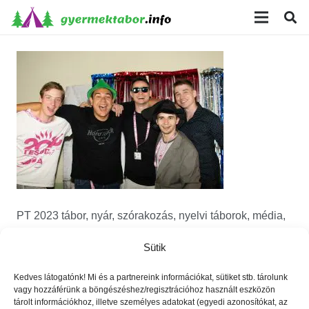
modal-check
PT 2023 tábor, nyár, szórakozás, nyelvi táborok, média,
film, robotika, angoltábor, fotós tábor, sporttábor,
Sütik
tánctábor, kuktatábor, informatika, írótábor, színésztábor,
pénz, tőzsde, környezet, tudóstábor
Kedves látogatónk! Mi és a partnereink információkat, sütiket stb. tárolunk
vagy hozzáférünk a böngészéshez/regisztrációhoz használt eszközön
tárolt információkhoz, illetve személyes adatokat (egyedi azonosítókat, az