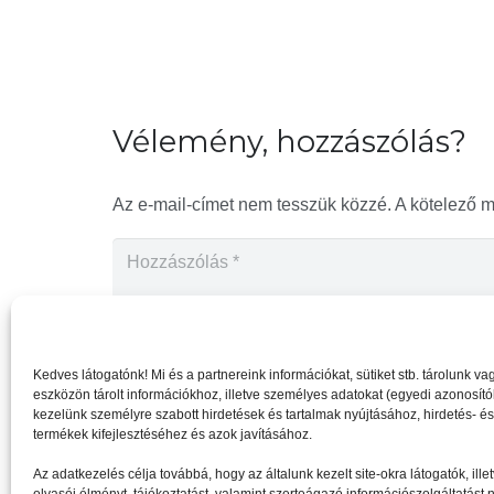
Vélemény, hozzászólás?
Az e-mail-címet nem tesszük közzé.
A kötelező 
Kedves látogatónk! Mi és a partnereink információkat, sütiket stb. tárolunk 
eszközön tárolt információkhoz, illetve személyes adatokat (egyedi azonosítóka
kezelünk személyre szabott hirdetések és tartalmak nyújtásához, hirdetés- é
termékek kifejlesztéséhez és azok javításához.
Az adatkezelés célja továbbá, hogy az általunk kezelt site-okra látogatók, il