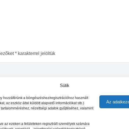
mezőket
*
karakterrel jelöltük
Sütik
vagy hozzáférünk a böngészéshez/regisztrációhoz használt
Az adatkeze
t, az eszköz által küldött alapvető információkat stb.)
s tartalomméréshez, nézettségi adatok gyűjtéséhez, valamint
letve az ezeken a felületeken regisztrált személyek számára