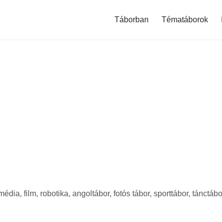
modal-check
Táborban
Tématáborok
dia, film, robotika, angoltábor, fotós tábor, sporttábor, tánctábor