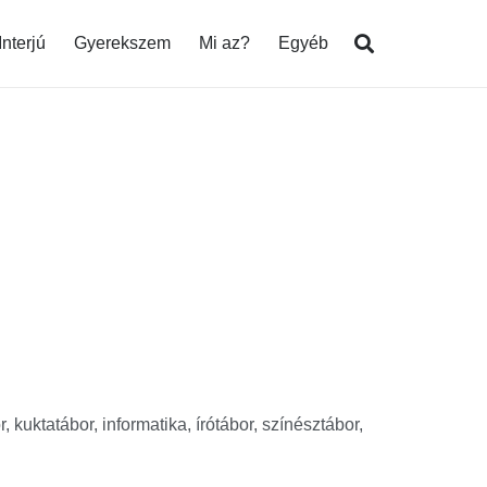
Interjú
Gyerekszem
Mi az?
Egyéb
, kuktatábor, informatika, írótábor, színésztábor,