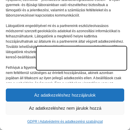
© 2026 gyermektabor.info | Minden jog fenntartva
gyermek- és ifjúsági táborainkban való részvételhez biztosítsuk a
támogatói és a jelentkezési, valamint a számlázási feltételeket és a
táborszervezéssel kapcsolatos kommunikációt.
GDPR | Adatvédelmi és adatkezelési szabályzat
Látogatóink engedélyével mi és a partnereink eszközleolvasásos
módszerrel szerzett geolokációs adatokat és azonosítási információkat is
felhasználhatunk. Látogatóink a megfelelő helyre kattintva
hozzájárulhatnak az általunk és a partnereink által végzett adatkezeléshez.
További lehetőségként a hozzájárulás megadása vagy elutasítása előtt
látogatóink részletesebb információkhoz juthatnak, és megváltoztathatják
kereső-beállításaikat.
Felhívjuk a figyelmet arra, hogy a személyes adatok bizonyos kezeléséhez
nem feltétlenül szükséges az érintett hozzájárulása, akinek azonban
jogában áll tiltakozni az ilyen jellegű adatkezelés ellen. A beállítások csak
erre a weboldalra érvényesek. Erre a webhelyre visszatérve vagy az
ADATKEZELÉSI TÁJÉKOZTATÓ, ADATVÉDELMI ÉS ADATKEZELÉSI
SZABÁLYZAT A PT-WEBOLDALAK LÁTOGATÓINAK ÉS
Az adatkezeléshez hozzájárulok
FELHASZNÁLÓINAK segítségével bármikor megváltoztathatók a
beállítások.
Az adatkezeléshez nem járulok hozzá
GDPR | Adatvédelmi és adatkezelési szabályzat