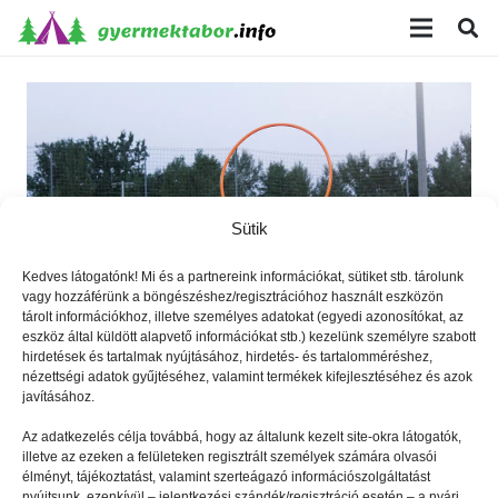
modal-check
Sütik
Kedves látogatónk! Mi és a partnereink információkat, sütiket stb. tárolunk
vagy hozzáférünk a böngészéshez/regisztrációhoz használt eszközön
tárolt információkhoz, illetve személyes adatokat (egyedi azonosítókat, az
eszköz által küldött alapvető információkat stb.) kezelünk személyre szabott
hirdetések és tartalmak nyújtásához, hirdetés- és tartalomméréshez,
nézettségi adatok gyűjtéséhez, valamint termékek kifejlesztéséhez és azok
Pofonegyszerű játékszabályok
javításához.
Az adatkezelés célja továbbá, hogy az általunk kezelt site-okra látogatók,
illetve az ezeken a felületeken regisztrált személyek számára olvasói
élményt, tájékoztatást, valamint szerteágazó információszolgáltatást
nyújtsunk, ezenkívül – jelentkezési szándék/regisztráció esetén – a nyári