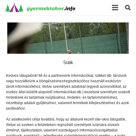
modal-check
Sütik
Kedves látogatónk! Mi és a partnereink információkat, sütiket stb. tárolunk
vagy hozzáférünk a böngészéshez/regisztrációhoz használt eszközön
tárolt információkhoz, illetve személyes adatokat (egyedi azonosítókat, az
eszköz által küldött alapvető információkat stb.) kezelünk személyre szabott
hirdetések és tartalmak nyújtásához, hirdetés- és tartalomméréshez,
nézettségi adatok gyűjtéséhez, valamint termékek kifejlesztéséhez és azok
Hogyan mondjuk angolul?
javításához.
Az adatkezelés célja továbbá, hogy az általunk kezelt site-okra látogatók,
illetve az ezeken a felületeken regisztrált személyek számára olvasói
élményt, tájékoztatást, valamint szerteágazó információszolgáltatást
nyújtsunk, ezenkívül – jelentkezési szándék/regisztráció esetén – a nyári