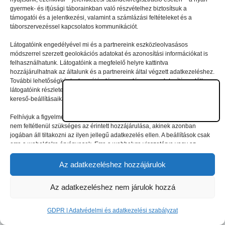
© 2026 gyermektabor.info | Minden jog fenntartva
gyermek- és ifjúsági táborainkban való részvételhez biztosítsuk a
támogatói és a jelentkezési, valamint a számlázási feltételeket és a
táborszervezéssel kapcsolatos kommunikációt.
GDPR | Adatvédelmi és adatkezelési szabályzat
Látogatóink engedélyével mi és a partnereink eszközleolvasásos
módszerrel szerzett geolokációs adatokat és azonosítási információkat is
felhasználhatunk. Látogatóink a megfelelő helyre kattintva
hozzájárulhatnak az általunk és a partnereink által végzett adatkezeléshez.
További lehetőségként a hozzájárulás megadása vagy elutasítása előtt
látogatóink részletesebb információkhoz juthatnak, és megváltoztathatják
kereső-beállításaikat.
Felhívjuk a figyelmet arra, hogy a személyes adatok bizonyos kezeléséhez
nem feltétlenül szükséges az érintett hozzájárulása, akinek azonban
jogában áll tiltakozni az ilyen jellegű adatkezelés ellen. A beállítások csak
erre a weboldalra érvényesek. Erre a webhelyre visszatérve vagy az
ADATKEZELÉSI TÁJÉKOZTATÓ, ADATVÉDELMI ÉS ADATKEZELÉSI
SZABÁLYZAT A PT-WEBOLDALAK LÁTOGATÓINAK ÉS
Az adatkezeléshez hozzájárulok
FELHASZNÁLÓINAK segítségével bármikor megváltoztathatók a
beállítások.
Az adatkezeléshez nem járulok hozzá
GDPR | Adatvédelmi és adatkezelési szabályzat