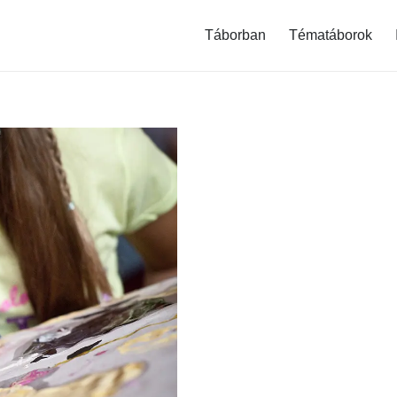
modal-check
Táborban
Tématáborok