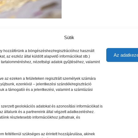
Sütik
vagy hozzáférünk a böngészéshez/regisztrációhoz használt
Az adatkeze
t, az eszköz által küldött alapvető információkat stb.)
s tartalomméréshez, nézettségi adatok gyűjtéséhez, valamint
letve az ezeken a felületeken regisztrált személyek számára
nyújtsunk, ezenkívül – jelentkezési szándék/regisztráció
suk a támogatói és a jelentkezési, valamint a számlázási
zerzett geolokációs adatokat és azonosítási információkat is
z általunk és a partnereink által végzett adatkezeléshez.
tóink részletesebb információkhoz juthatnak, és
 feltétlenül szükséges az érintett hozzájárulása, akinek