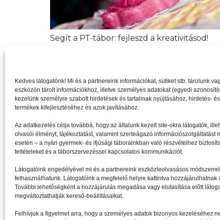
Segít a PT-tábor: fejleszd a kreativitásod!
Kedves látogatónk! Mi és a partnereink információkat, sütiket stb. tárolunk 
eszközön tárolt információkhoz, illetve személyes adatokat (egyedi azonosítóka
kezelünk személyre szabott hirdetések és tartalmak nyújtásához, hirdetés- é
termékek kifejlesztéséhez és azok javításához.
Az adatkezelés célja továbbá, hogy az általunk kezelt site-okra látogatók, il
olvasói élményt, tájékoztatást, valamint szerteágazó információszolgáltatást 
esetén – a nyári gyermek- és ifjúsági táborainkban való részvételhez biztosít
feltételeket és a táborszervezéssel kapcsolatos kommunikációt.
Látogatóink engedélyével mi és a partnereink eszközleolvasásos módszerrel s
felhasználhatunk. Látogatóink a megfelelő helyre kattintva hozzájárulhatnak a
További lehetőségként a hozzájárulás megadása vagy elutasítása előtt látoga
megváltoztathatják kereső-beállításaikat.
Felhívjuk a figyelmet arra, hogy a személyes adatok bizonyos kezeléséhez nem