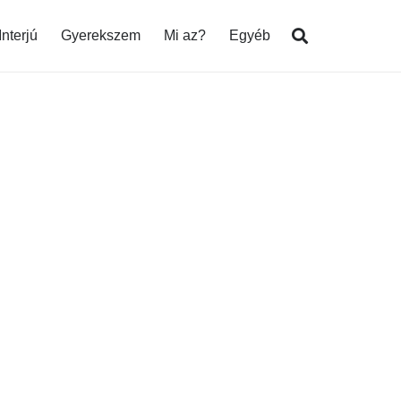
Interjú
Gyerekszem
Mi az?
Egyéb