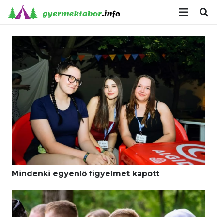
modal-check
Mindenki egyenlő figyelmet kapott