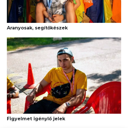
Aranyosak, segítők
é
szek
Figyelmet ig
é
nyl
ő jelek