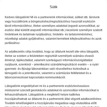
Sütik
Kedves látogatónk! Mi és a partnereink információkat, sütiket stb. tárolunk
vagy hozzáférünk a böngészéshez/regisztrációhoz használt eszközön
tárolt információkhoz, illetve személyes adatokat (egyedi azonosítókat, az
eszköz által küldött alapvető információkat stb.) kezelünk személyre szabott
hirdetések és tartalmak nyújtásához, hirdetés- és tartalomméréshez,
nézettségi adatok gyűjtéséhez, valamint termékek kifejlesztéséhez és azok
javításához.
Az adatkezelés célja továbbá, hogy az általunk kezelt site-okra látogatók,
illetve az ezeken a felületeken regisztrált személyek számára olvasói
élményt, tájékoztatást, valamint szerteágazó információszolgáltatást
nyújtsunk, ezenkívül – jelentkezési szándék/regisztráció esetén – a nyári
Filterrel jó
gyermek- és ifjúsági táborainkban való részvételhez biztosítsuk a
támogatói és a jelentkezési, valamint a számlázási feltételeket és a
táborszervezéssel kapcsolatos kommunikációt.
Látogatóink engedélyével mi és a partnereink eszközleolvasásos
módszerrel szerzett geolokációs adatokat és azonosítási információkat is
felhasználhatunk. Látogatóink a megfelelő helyre kattintva
hozzájárulhatnak az általunk és a partnereink által végzett adatkezeléshez.
További lehetőségként a hozzájárulás megadása vagy elutasítása előtt